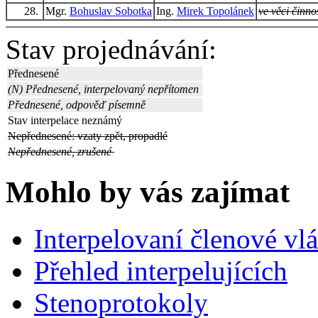
28.
Mgr.
Bohuslav Sobotka
Ing.
Mirek Topolánek
ve věci činnos
Stav projednávání:
Přednesené
(N) Přednesené, interpelovaný nepřítomen
Přednesené, odpověď písemně
Stav interpelace neznámý
Nepřednesené: vzaty zpět, propadlé
Nepřednesené, zrušené
Mohlo by vás zajímat
Interpelovaní členové vl
Přehled interpelujících
Stenoprotokoly