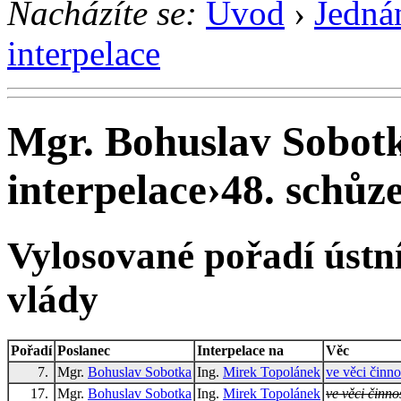
Nacházíte se:
Úvod
›
Jedná
interpelace
Mgr. Bohuslav Sobotk
interpelace
›
48. schůze
Vylosované pořadí ústní
vlády
Pořadí
Poslanec
Interpelace na
Věc
7.
Mgr.
Bohuslav Sobotka
Ing.
Mirek Topolánek
ve věci činnos
17.
Mgr.
Bohuslav Sobotka
Ing.
Mirek Topolánek
ve věci činnos