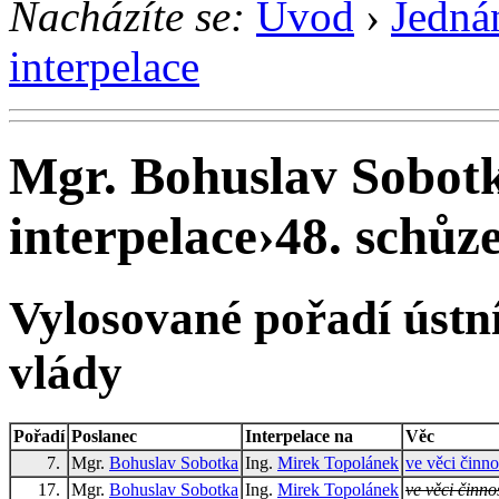
Nacházíte se:
Úvod
›
Jedná
interpelace
Mgr. Bohuslav Sobotk
interpelace
›
48. schůze
Vylosované pořadí ústní
vlády
Pořadí
Poslanec
Interpelace na
Věc
7.
Mgr.
Bohuslav Sobotka
Ing.
Mirek Topolánek
ve věci činnos
17.
Mgr.
Bohuslav Sobotka
Ing.
Mirek Topolánek
ve věci činnos