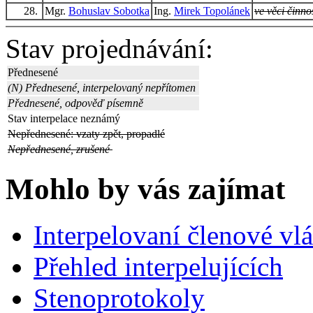
28.
Mgr.
Bohuslav Sobotka
Ing.
Mirek Topolánek
ve věci činnos
Stav projednávání:
Přednesené
(N) Přednesené, interpelovaný nepřítomen
Přednesené, odpověď písemně
Stav interpelace neznámý
Nepřednesené: vzaty zpět, propadlé
Nepřednesené, zrušené
Mohlo by vás zajímat
Interpelovaní členové vl
Přehled interpelujících
Stenoprotokoly