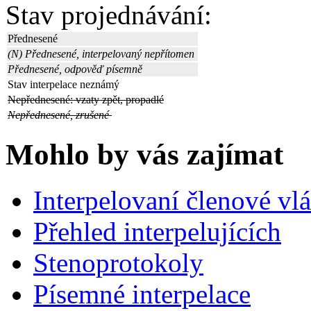
Stav projednávání:
Přednesené
(N) Přednesené, interpelovaný nepřítomen
Přednesené, odpověď písemně
Stav interpelace neznámý
Nepřednesené: vzaty zpět, propadlé
Nepřednesené, zrušené
Mohlo by vás zajímat
Interpelovaní členové vl
Přehled interpelujících
Stenoprotokoly
Písemné interpelace