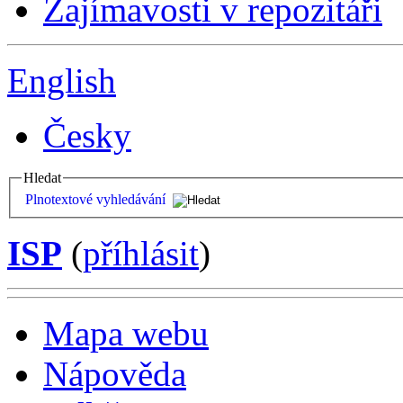
Zajímavosti v repozitáři
English
Česky
Hledat
Plnotextové vyhledávání
ISP
(
příhlásit
)
Mapa webu
Nápověda