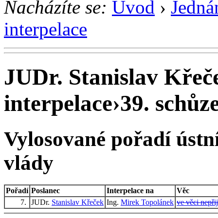
Nacházíte se:
Úvod
›
Jedná
interpelace
JUDr. Stanislav Křeče
interpelace
›
39. schůze
Vylosované pořadí ústní
vlády
Pořadí
Poslanec
Interpelace na
Věc
7.
JUDr.
Stanislav Křeček
Ing.
Mirek Topolánek
ve věci nepři