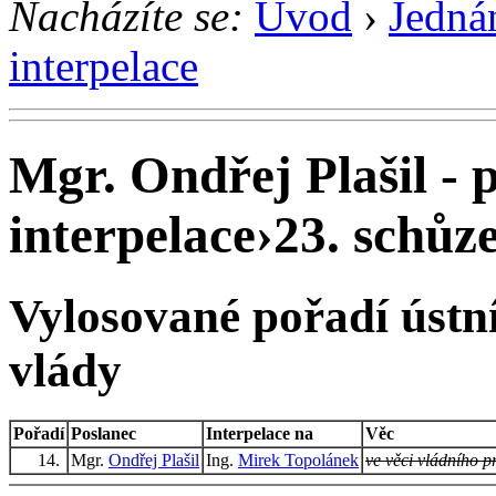
Nacházíte se:
Úvod
›
Jedná
interpelace
Mgr. Ondřej Plašil - 
interpelace
›
23. schůze
Vylosované pořadí ústní
vlády
Pořadí
Poslanec
Interpelace na
Věc
14.
Mgr.
Ondřej Plašil
Ing.
Mirek Topolánek
ve věci vládního pr