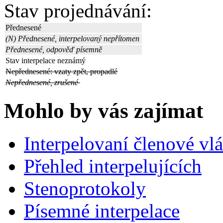
Stav projednávání:
Přednesené
(N) Přednesené, interpelovaný nepřítomen
Přednesené, odpověď písemně
Stav interpelace neznámý
Nepřednesené: vzaty zpět, propadlé
Nepřednesené, zrušené
Mohlo by vás zajímat
Interpelovaní členové vl
Přehled interpelujících
Stenoprotokoly
Písemné interpelace