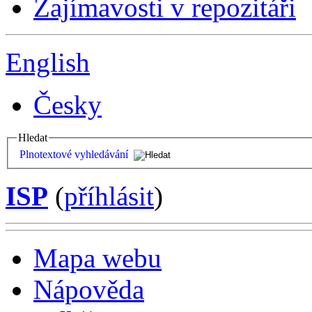
Zajímavosti v repozitáři
English
Česky
Hledat
Plnotextové vyhledávání
ISP
(
příhlásit
)
Mapa webu
Nápověda