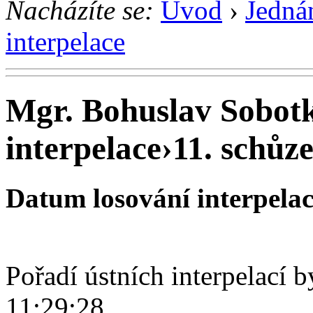
Nacházíte se:
Úvod
›
Jedná
interpelace
Mgr. Bohuslav Sobotk
interpelace
›
11. schůze
Datum losování interpelací
Pořadí ústních interpelací 
11:29:28.