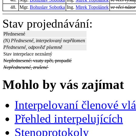
48.
Mgr.
Bohuslav Sobotka
Ing.
Mirek Topolánek
ve věci názo
Stav projednávání:
Přednesené
(N) Přednesené, interpelovaný nepřítomen
Přednesené, odpověď písemně
Stav interpelace neznámý
Nepřednesené: vzaty zpět, propadlé
Nepřednesené, zrušené
Mohlo by vás zajímat
Interpelovaní členové vl
Přehled interpelujících
Stenoprotokoly