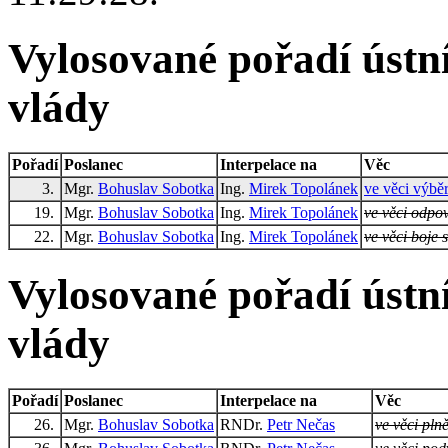
Vylosované pořadí ústní
vlády
Pořadí
Poslanec
Interpelace na
Věc
3.
Mgr.
Bohuslav Sobotka
Ing.
Mirek Topolánek
ve věci výbě
19.
Mgr.
Bohuslav Sobotka
Ing.
Mirek Topolánek
ve věci odpo
22.
Mgr.
Bohuslav Sobotka
Ing.
Mirek Topolánek
ve věci boje 
Vylosované pořadí ústní
vlády
Pořadí
Poslanec
Interpelace na
Věc
26.
Mgr.
Bohuslav Sobotka
RNDr.
Petr Nečas
ve věci pln