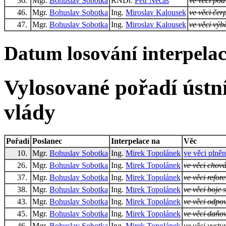
36.
Mgr.
Bohuslav Sobotka
RNDr.
Petr Nečas
ve věci pod
46.
Mgr.
Bohuslav Sobotka
Ing.
Miroslav Kalousek
ve věci čer
47.
Mgr.
Bohuslav Sobotka
Ing.
Miroslav Kalousek
ve věci výb
Datum losování interpelací
Vylosované pořadí ústní
vlády
Pořadí
Poslanec
Interpelace na
Věc
10.
Mgr.
Bohuslav Sobotka
Ing.
Mirek Topolánek
ve věci plně
26.
Mgr.
Bohuslav Sobotka
Ing.
Mirek Topolánek
ve věci chov
37.
Mgr.
Bohuslav Sobotka
Ing.
Mirek Topolánek
ve věci refor
38.
Mgr.
Bohuslav Sobotka
Ing.
Mirek Topolánek
ve věci boje 
43.
Mgr.
Bohuslav Sobotka
Ing.
Mirek Topolánek
ve věci odpo
45.
Mgr.
Bohuslav Sobotka
Ing.
Mirek Topolánek
ve věci daňo
46.
Mgr.
Bohuslav Sobotka
Ing.
Mirek Topolánek
ve věci vyst