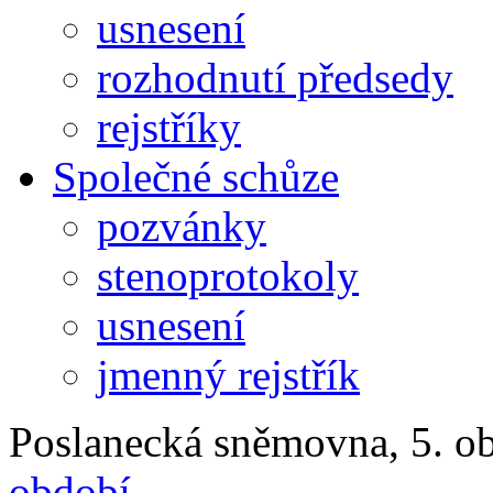
usnesení
rozhodnutí předsedy
rejstříky
Společné schůze
pozvánky
stenoprotokoly
usnesení
jmenný rejstřík
Poslanecká sněmovna, 5. ob
období