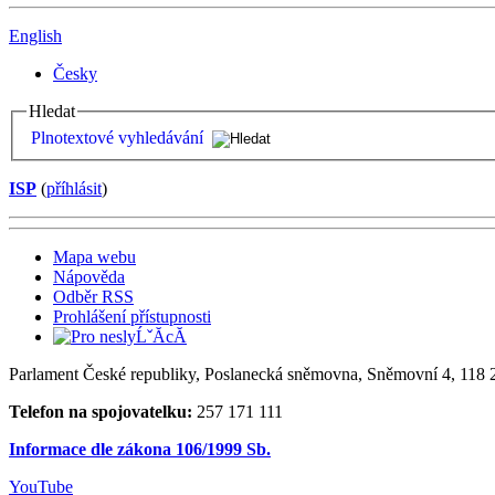
English
Česky
Hledat
Plnotextové vyhledávání
ISP
(
příhlásit
)
Mapa webu
Nápověda
Odběr RSS
Prohlášení přístupnosti
Parlament České republiky, Poslanecká sněmovna, Sněmovní 4, 118 2
Telefon na spojovatelku:
257 171 111
Informace dle zákona 106/1999 Sb.
YouTube