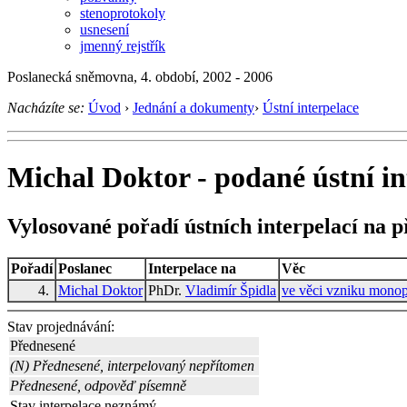
stenoprotokoly
usnesení
jmenný rejstřík
Poslanecká sněmovna, 4. období, 2002 - 2006
Nacházíte se:
Úvod
›
Jednání a dokumenty
›
Ústní interpelace
Michal Doktor - podané ústní in
Vylosované pořadí ústních interpelací na 
Pořadí
Poslanec
Interpelace na
Věc
4.
Michal Doktor
PhDr.
Vladimír Špidla
ve věci vzniku monopol
Stav projednávání:
Přednesené
(N) Přednesené, interpelovaný nepřítomen
Přednesené, odpověď písemně
Stav interpelace neznámý