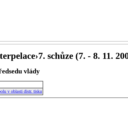
terpelace
›
7. schůze (7. - 8. 11. 20
předsedu vlády
u v oblasti distr. tisku