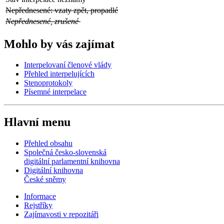
Nepřednesené: vzaty zpět, propadlé
Nepřednesené, zrušené
Mohlo by vás zajímat
Interpelovaní členové vlády
Přehled interpelujících
Stenoprotokoly
Písemné interpelace
Hlavní menu
Přehled obsahu
Společná česko-slovenská
digitální parlamentní knihovna
Digitální knihovna
České sněmy
Informace
Rejstříky
Zajímavosti v repozitáři