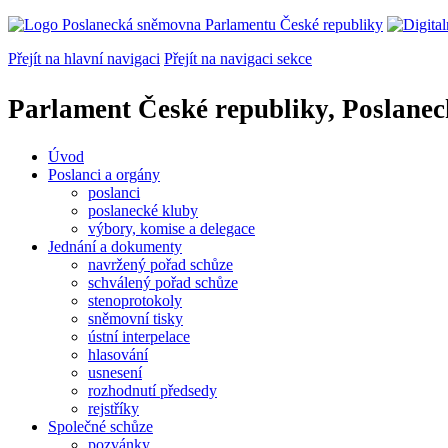
Přejít na hlavní navigaci
Přejít na navigaci sekce
Parlament České republiky, Poslane
Úvod
Poslanci a orgány
poslanci
poslanecké kluby
výbory, komise a delegace
Jednání a dokumenty
navržený pořad schůze
schválený pořad schůze
stenoprotokoly
sněmovní tisky
ústní interpelace
hlasování
usnesení
rozhodnutí předsedy
rejstříky
Společné schůze
pozvánky