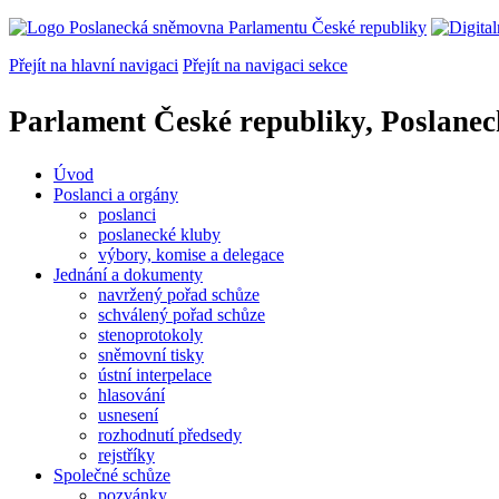
Přejít na hlavní navigaci
Přejít na navigaci sekce
Parlament České republiky, Poslane
Úvod
Poslanci a orgány
poslanci
poslanecké kluby
výbory, komise a delegace
Jednání a dokumenty
navržený pořad schůze
schválený pořad schůze
stenoprotokoly
sněmovní tisky
ústní interpelace
hlasování
usnesení
rozhodnutí předsedy
rejstříky
Společné schůze
pozvánky