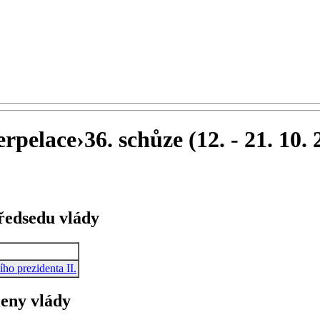
erpelace
›
36. schůze (12. - 21. 10.
předsedu vlády
ího prezidenta II.
leny vlády