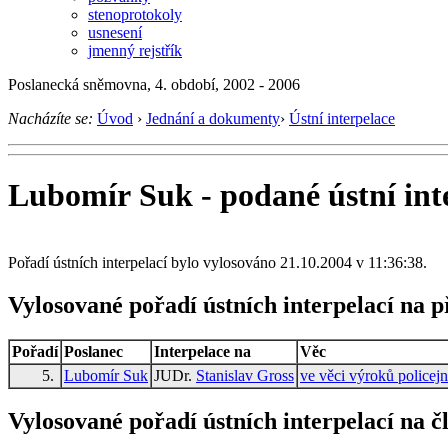
stenoprotokoly
usnesení
jmenný rejstřík
Poslanecká sněmovna, 4. období, 2002 - 2006
Nacházíte se:
Úvod
›
Jednání a dokumenty
›
Ústní interpelace
Lubomír Suk - podané ústní int
Pořadí ústních interpelací bylo vylosováno 21.10.2004 v 11:36:38.
Vylosované pořadí ústních interpelací na 
Pořadí
Poslanec
Interpelace na
Věc
5.
Lubomír Suk
JUDr.
Stanislav Gross
ve věci výroků policejn
Vylosované pořadí ústních interpelací na č