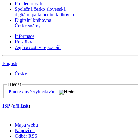
Přehled obsahu
Společná česko-slovenská
digitální parlamentní knihovna
Digitální knihovna
České sněmy
Informace
Rejstříky
Zajímavosti v repozitáři
English
Česky
Hledat
Plnotextové vyhledávání
ISP
(
příhlásit
)
Mapa webu
Nápověda
Odběr RSS