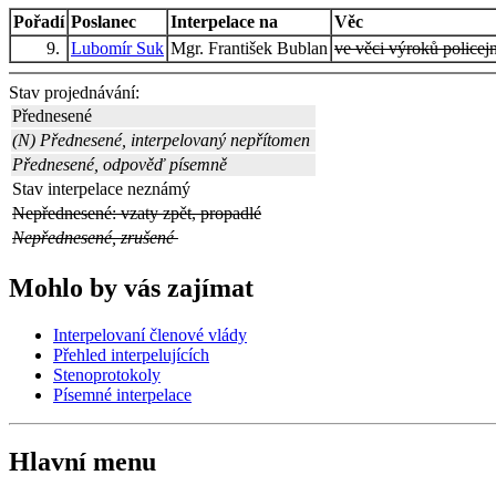
Pořadí
Poslanec
Interpelace na
Věc
9.
Lubomír Suk
Mgr. František Bublan
ve věci výroků policejn
Stav projednávání:
Přednesené
(N) Přednesené, interpelovaný nepřítomen
Přednesené, odpověď písemně
Stav interpelace neznámý
Nepřednesené: vzaty zpět, propadlé
Nepřednesené, zrušené
Mohlo by vás zajímat
Interpelovaní členové vlády
Přehled interpelujících
Stenoprotokoly
Písemné interpelace
Hlavní menu