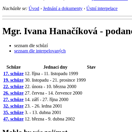
Nacházíte se:
Úvod
›
Jednání a dokumenty
›
Ústní interpelace
Mgr. Ivana Hanačíková - podané
seznam dle schůzí
seznam dle interpelovaných
Schůze
Jednací dny
Stav
17. schůze
12. října - 11. listopadu 1999
19. schůze
30. listopadu - 21. prosince 1999
22. schůze
22. února - 10. března 2000
26. schůze
27. června - 14. července 2000
27. schůze
14. září - 27. října 2000
32. schůze
23. - 26. ledna 2001
35. schůze
3. - 13. dubna 2001
47. schůze
12. března - 9. dubna 2002