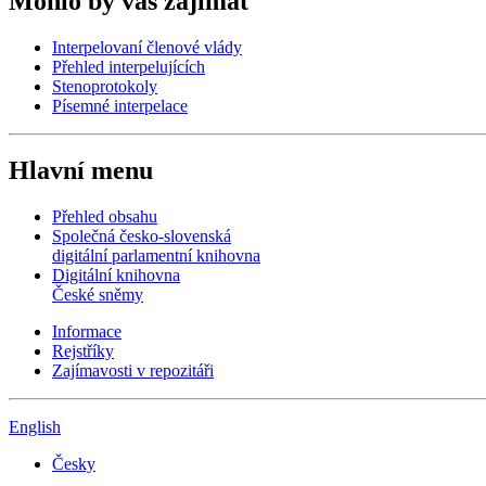
Mohlo by vás zajímat
Interpelovaní členové vlády
Přehled interpelujících
Stenoprotokoly
Písemné interpelace
Hlavní menu
Přehled obsahu
Společná česko-slovenská
digitální parlamentní knihovna
Digitální knihovna
České sněmy
Informace
Rejstříky
Zajímavosti v repozitáři
English
Česky