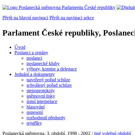
Přejít na hlavní navigaci
Přejít na navigaci sekce
Parlament České republiky, Poslane
Úvod
Poslanci a orgány
poslanci
poslanecké kluby
výbory, komise a delegace
Jednání a dokumenty
navržený pořad schůze
schválený pořad schůze
stenoprotokoly
sněmovní tisky
ústní interpelace
hlasování
usnesení
rozhodnutí předsedy
rejstříky
Poslanecká sněmovna, 3. období, 1998 - 2002 /
jiné volební období