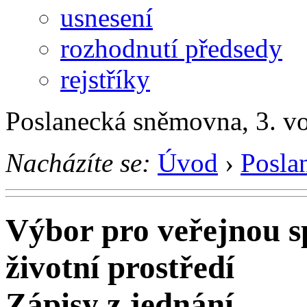
usnesení
rozhodnutí předsedy
rejstříky
Poslanecká sněmovna, 3. v
Nacházíte se:
Úvod
›
Posla
Výbor pro veřejnou sp
životní prostředí
Zápisy z jednání