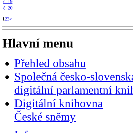
č. 19
č. 20
1
2
3
>
Hlavní menu
Přehled obsahu
Společná česko-slovensk
digitální parlamentní kn
Digitální knihovna
České sněmy