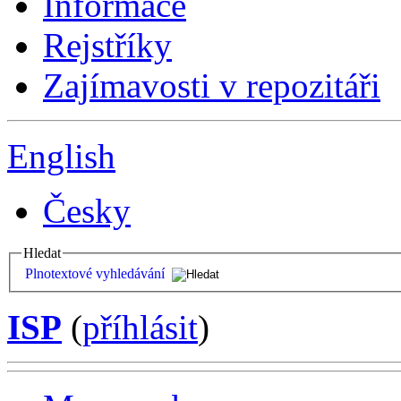
Informace
Rejstříky
Zajímavosti v repozitáři
English
Česky
Hledat
Plnotextové vyhledávání
ISP
(
příhlásit
)