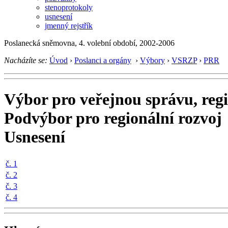
stenoprotokoly
usnesení
jmenný rejstřík
Poslanecká sněmovna, 4. volební období, 2002-2006
Nacházíte se:
Úvod
›
Poslanci a orgány
›
Výbory
›
VSRZP
›
PRR
Výbor pro veřejnou správu, regio
Podvýbor pro regionální rozvoj
Usnesení
č. 1
č. 2
č. 3
č. 4