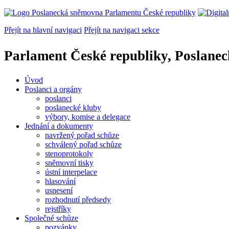
Přejít na hlavní navigaci
Přejít na navigaci sekce
Parlament České republiky, Poslane
Úvod
Poslanci a orgány
poslanci
poslanecké kluby
výbory, komise a delegace
Jednání a dokumenty
navržený pořad schůze
schválený pořad schůze
stenoprotokoly
sněmovní tisky
ústní interpelace
hlasování
usnesení
rozhodnutí předsedy
rejstříky
Společné schůze
pozvánky