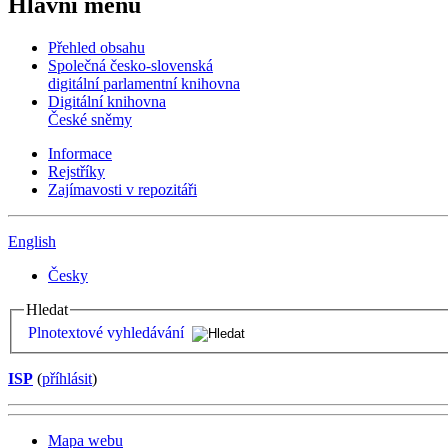
Hlavní menu
Přehled obsahu
Společná česko-slovenská
digitální parlamentní knihovna
Digitální knihovna
České sněmy
Informace
Rejstříky
Zajímavosti v repozitáři
English
Česky
Hledat
Plnotextové vyhledávání
ISP
(
příhlásit
)
Mapa webu