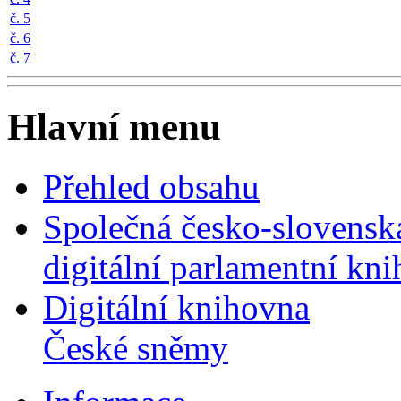
č. 5
č. 6
č. 7
Hlavní menu
Přehled obsahu
Společná česko-slovensk
digitální parlamentní kn
Digitální knihovna
České sněmy