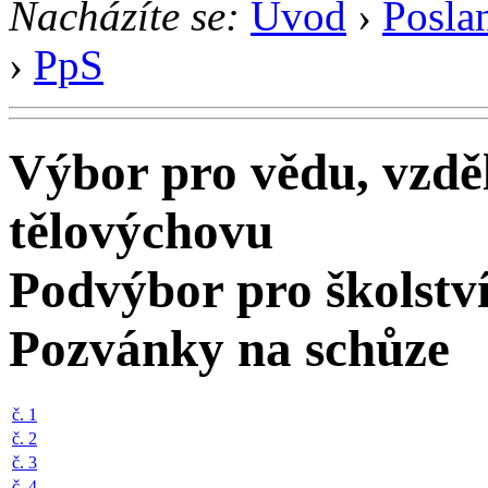
Nacházíte se:
Úvod
›
Posla
›
PpS
Výbor pro vědu, vzděl
tělovýchovu
Podvýbor pro školstv
Pozvánky na schůze
č. 1
č. 2
č. 3
č. 4