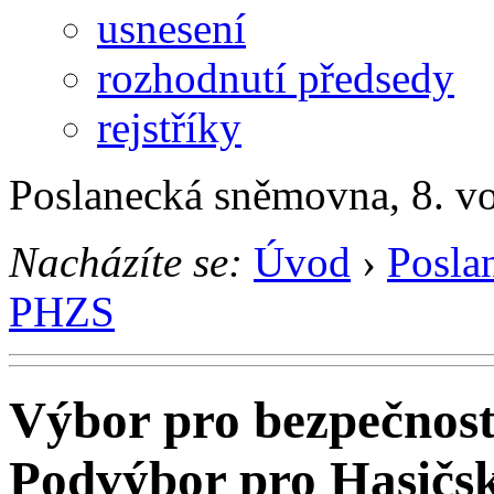
usnesení
rozhodnutí předsedy
rejstříky
Poslanecká sněmovna, 8. v
Nacházíte se:
Úvod
›
Posla
PHZS
Výbor pro bezpečnos
Podvýbor pro Hasičs