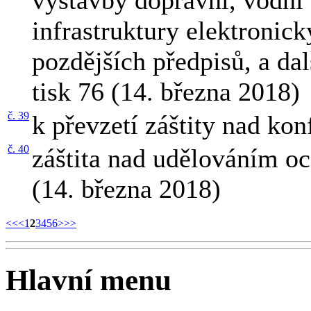
infrastruktury elektronic
pozdějších předpisů, a da
tisk 76 (14. března 2018)
č. 39
k převzetí záštity nad ko
č. 40
záštita nad udělováním o
(14. března 2018)
<<
<
1
2
3
4
5
6
>
>>
Hlavní menu