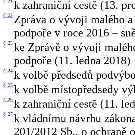
č. 21
k zahraniční cestě (13. p
č. 22
Zpráva o vývoji malého a 
podpoře v roce 2016 – sn
č. 23
ke Zprávě o vývoji malého
podpoře (11. ledna 2018)
č. 24
k volbě předsedů podvýbo
č. 25
k volbě místopředsedy vý
č. 26
k zahraniční cestě (11. l
č. 27
k vládnímu návrhu zákona
201/2012 Sb., o ochraně o