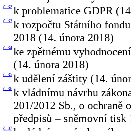
č. 32
k problematice GDPR (14
č. 33
k rozpočtu Státního fondu
2018 (14. února 2018)
č. 34
ke zpětnému vyhodnocení
(14. února 2018)
č. 35
k udělení záštity (14. ún
č. 36
k vládnímu návrhu zákona
201/2012 Sb., o ochraně o
předpisů – sněmovní tisk
č. 37