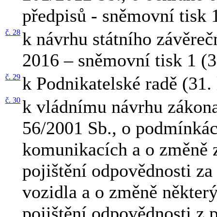
předpisů - sněmovní tisk 
č. 28
k návrhu státního závěreč
2016 – sněmovní tisk 1 (
č. 29
k Podnikatelské radě (31.
č. 30
k vládnímu návrhu zákona
56/2001 Sb., o podmínká
komunikacích a o změně z
pojištění odpovědnosti z
vozidla a o změně některý
pojištění odpovědnosti z 