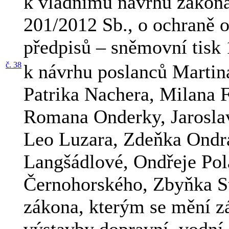
k vládnímu návrhu zákona
201/2012 Sb., o ochraně o
předpisů – sněmovní tisk
č. 38
k návrhu poslanců Martin
Patrika Nachera, Milana 
Romana Onderky, Jarosla
Leo Luzara, Zdeňka Ondr
Langšádlové, Ondřeje Po
Černohorského, Zbyňka St
zákona, kterým se mění zá
výstavby dopravní, vodní 