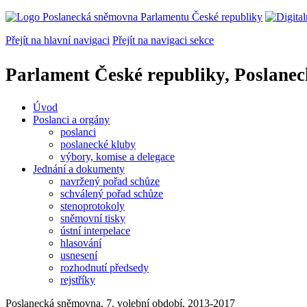
Přejít na hlavní navigaci
Přejít na navigaci sekce
Parlament České republiky, Poslane
Úvod
Poslanci a orgány
poslanci
poslanecké kluby
výbory, komise a delegace
Jednání a dokumenty
navržený pořad schůze
schválený pořad schůze
stenoprotokoly
sněmovní tisky
ústní interpelace
hlasování
usnesení
rozhodnutí předsedy
rejstříky
Poslanecká sněmovna, 7. volební období, 2013-2017