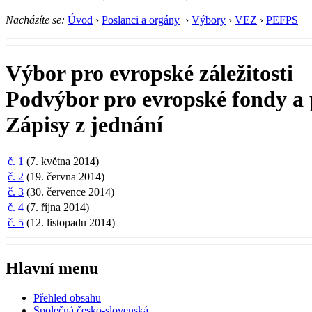
Nacházíte se:
Úvod
›
Poslanci a orgány
›
Výbory
›
VEZ
›
PEFPS
Výbor pro evropské záležitosti
Podvýbor pro evropské fondy a 
Zápisy z jednání
č. 1
(7. května 2014)
č. 2
(19. června 2014)
č. 3
(30. července 2014)
č. 4
(7. října 2014)
č. 5
(12. listopadu 2014)
Hlavní menu
Přehled obsahu
Společná česko-slovenská