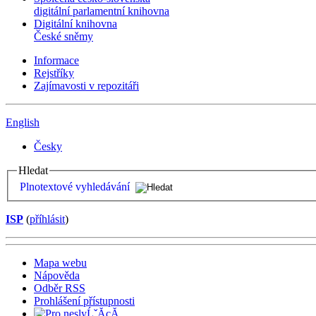
digitální parlamentní knihovna
Digitální knihovna
České sněmy
Informace
Rejstříky
Zajímavosti v repozitáři
English
Česky
Hledat
Plnotextové vyhledávání
ISP
(
příhlásit
)
Mapa webu
Nápověda
Odběr RSS
Prohlášení přístupnosti