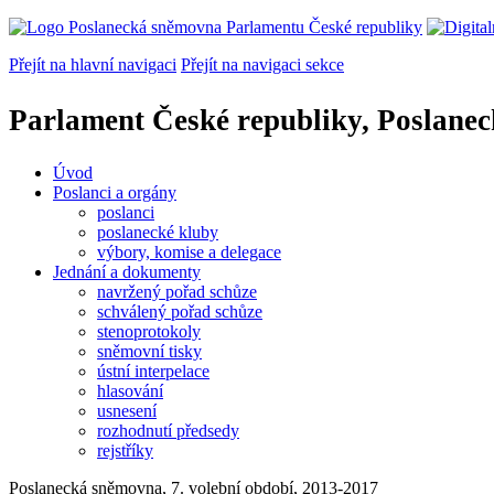
Přejít na hlavní navigaci
Přejít na navigaci sekce
Parlament České republiky, Poslane
Úvod
Poslanci a orgány
poslanci
poslanecké kluby
výbory, komise a delegace
Jednání a dokumenty
navržený pořad schůze
schválený pořad schůze
stenoprotokoly
sněmovní tisky
ústní interpelace
hlasování
usnesení
rozhodnutí předsedy
rejstříky
Poslanecká sněmovna, 7. volební období, 2013-2017