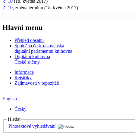
č. 10
(18. května 2017)
č. 10
, změna termínu (18. května 2017)
Hlavní menu
Přehled obsahu
Společná česko-slovenská
digitální parlamentní knihovna
Digitální knihovna
České sněmy
Informace
Rejstříky
Zajímavosti v repozitáři
English
Česky
Hledat
Plnotextové vyhledávání