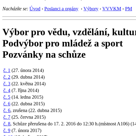
Nacházíte se:
Úvod
›
Poslanci a orgány
›
Výbory
›
VVVKM
›
PM
Výbor pro vědu, vzdělání, kultu
Podvýbor pro mládež a sport
Pozvánky na schůze
č. 1
(27. února 2014)
č. 2
(29. dubna 2014)
č. 3
(22. května 2014)
č. 4
(7. října 2014)
č. 5
(14. ledna 2015)
č. 6
(22. dubna 2015)
č. 6
, zrušena (22. dubna 2015)
č. 7
(25. června 2015)
č. 8
, Schůze přerušena do 17. 2. 2016 do 12:30 h.(místnost A106) (14
č. 9
(7. února 2017)