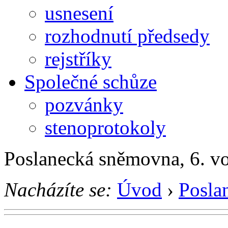
usnesení
rozhodnutí předsedy
rejstříky
Společné schůze
pozvánky
stenoprotokoly
Poslanecká sněmovna, 6. v
Nacházíte se:
Úvod
›
Posla