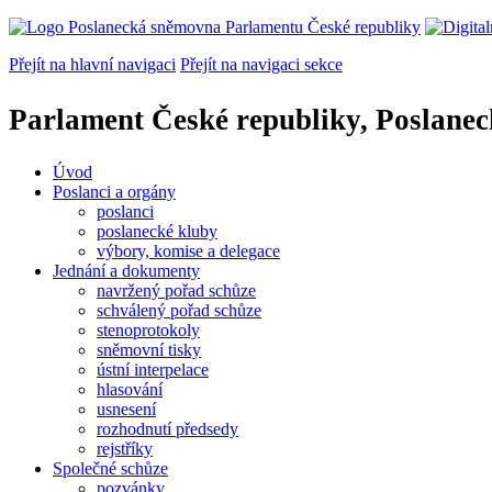
Přejít na hlavní navigaci
Přejít na navigaci sekce
Parlament České republiky, Poslane
Úvod
Poslanci a orgány
poslanci
poslanecké kluby
výbory, komise a delegace
Jednání a dokumenty
navržený pořad schůze
schválený pořad schůze
stenoprotokoly
sněmovní tisky
ústní interpelace
hlasování
usnesení
rozhodnutí předsedy
rejstříky
Společné schůze
pozvánky