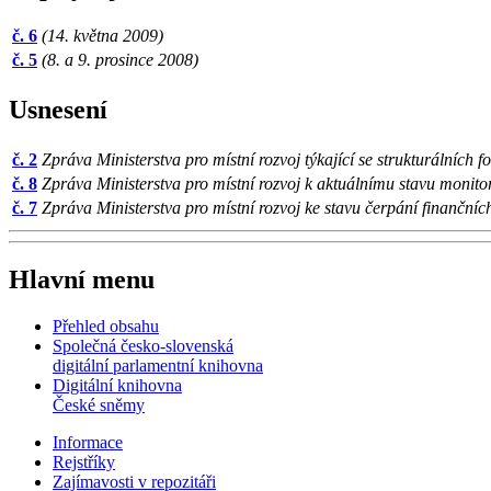
č. 6
(14. května 2009)
č. 5
(8. a 9. prosince 2008)
Usnesení
č. 2
Zpráva Ministerstva pro místní rozvoj týkající se strukturálníc
č. 8
Zpráva Ministerstva pro místní rozvoj k aktuálnímu stavu monit
č. 7
Zpráva Ministerstva pro místní rozvoj ke stavu čerpání finančn
Hlavní menu
Přehled obsahu
Společná česko-slovenská
digitální parlamentní knihovna
Digitální knihovna
České sněmy
Informace
Rejstříky
Zajímavosti v repozitáři