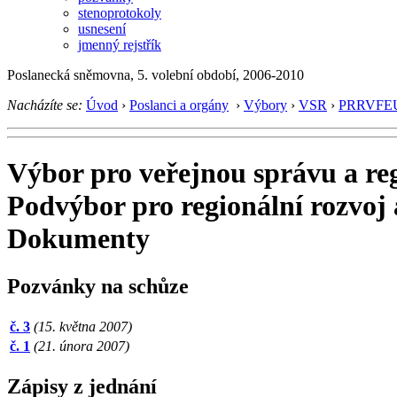
stenoprotokoly
usnesení
jmenný rejstřík
Poslanecká sněmovna, 5. volební období, 2006-2010
Nacházíte se:
Úvod
›
Poslanci a orgány
›
Výbory
›
VSR
›
PRRVFE
Výbor pro veřejnou správu a reg
Podvýbor pro regionální rozvoj
Dokumenty
Pozvánky na schůze
č. 3
(15. května 2007)
č. 1
(21. února 2007)
Zápisy z jednání