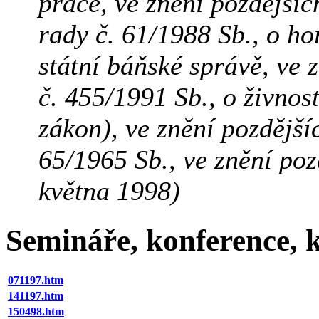
práce, ve znění pozdější
rady č. 61/1988 Sb., o ho
státní báňské správě, ve 
č. 455/1991 Sb., o živno
zákon), ve znění pozdější
65/1965 Sb., ve znění pozd
května 1998)
Semináře, konference, k
071197.htm
141197.htm
150498.htm