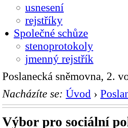
usnesení
rejstříky
Společné schůze
stenoprotokoly
jmenný rejstřík
Poslanecká sněmovna, 2. v
Nacházíte se:
Úvod
›
Posla
Výbor pro sociální pol