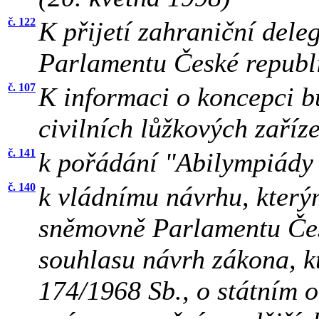
č. 122
K přijetí zahraniční del
Parlamentu České republi
č. 107
K informaci o koncepci b
civilních lůžkových zaříz
č. 141
k pořádání "Abilympiády 
č. 140
k vládnímu návrhu, který
sněmovně Parlamentu Čes
souhlasu návrh zákona, k
174/1968 Sb., o státním 