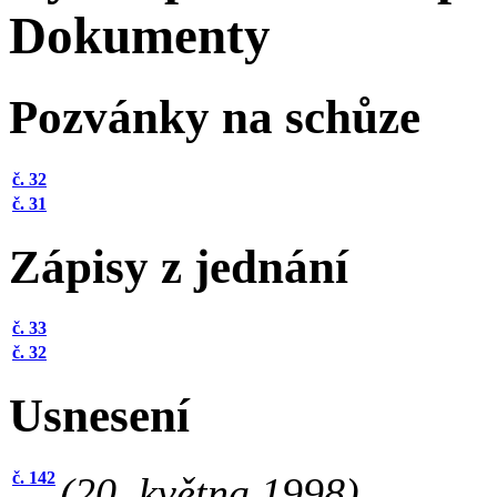
Dokumenty
Pozvánky na schůze
č. 32
č. 31
Zápisy z jednání
č. 33
č. 32
Usnesení
č. 142
(20. května 1998)