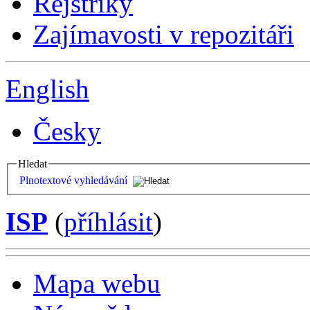
Rejstříky
Zajímavosti v repozitáři
English
Česky
Hledat
Plnotextové vyhledávání
ISP
(
příhlásit
)
Mapa webu