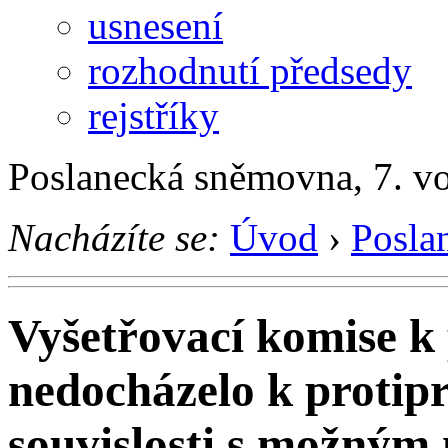
usnesení
rozhodnutí předsedy
rejstříky
Poslanecká sněmovna, 7. v
Nacházíte se:
Úvod
›
Posla
Vyšetřovací komise k 
nedocházelo k protip
souvislosti s možný