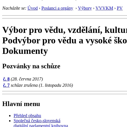
Nacházíte se:
Úvod
›
Poslanci a orgány
›
Výbory
›
VVVKM
›
PV
Výbor pro vědu, vzdělání, kultu
Podvýbor pro vědu a vysoké ško
Dokumenty
Pozvánky na schůze
č. 8
(28. června 2017)
č. 7
schůze zrušena (1. listopadu 2016)
Hlavní menu
Přehled obsahu
Společná česko-slovenská
digitální parlamentní knihovna