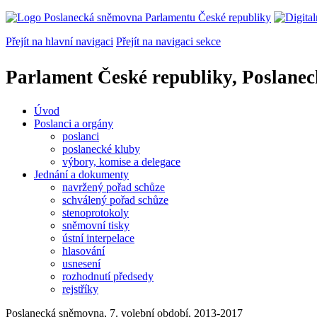
Přejít na hlavní navigaci
Přejít na navigaci sekce
Parlament České republiky, Poslane
Úvod
Poslanci a orgány
poslanci
poslanecké kluby
výbory, komise a delegace
Jednání a dokumenty
navržený pořad schůze
schválený pořad schůze
stenoprotokoly
sněmovní tisky
ústní interpelace
hlasování
usnesení
rozhodnutí předsedy
rejstříky
Poslanecká sněmovna, 7. volební období, 2013-2017