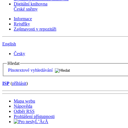
Digitální knihovna
České sněmy
Informace
Rejstříky
Zajímavosti v repozitáři
English
Česky
Hledat
Plnotextové vyhledávání
ISP
(
příhlásit
)
Mapa webu
Nápověda
Odběr RSS
Prohlášení přístupnosti