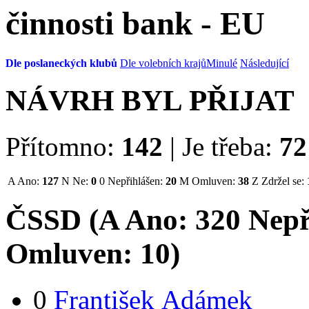
činnosti bank - EU
Dle poslaneckých klubů
Dle volebních krajů
Minulé
Následující
NÁVRH BYL PŘIJAT
Přítomno:
142
|
Je třeba:
72
A
Ano:
127
N
Ne:
0
0
Nepřihlášen:
20
M
Omluven:
38
Z
Zdržel se:
ČSSD (
A
Ano:
32
0
Nepř
Omluven:
10
)
0
František Adámek