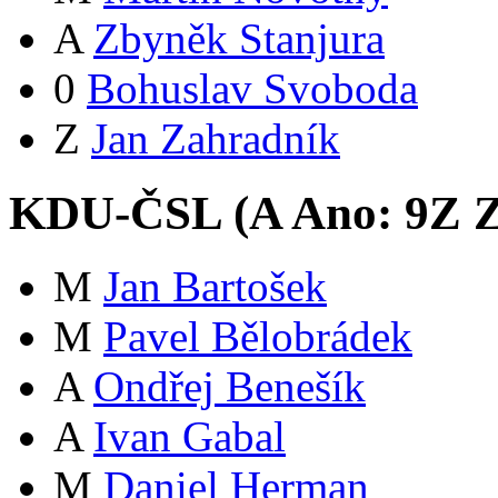
A
Zbyněk Stanjura
0
Bohuslav Svoboda
Z
Jan Zahradník
KDU-ČSL (
A
Ano:
9
Z
Z
M
Jan Bartošek
M
Pavel Bělobrádek
A
Ondřej Benešík
A
Ivan Gabal
M
Daniel Herman