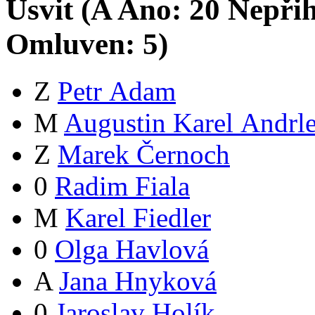
Úsvit (
A
Ano:
2
0
Nepřih
Omluven:
5
)
Z
Petr Adam
M
Augustin Karel Andrle
Z
Marek Černoch
0
Radim Fiala
M
Karel Fiedler
0
Olga Havlová
A
Jana Hnyková
0
Jaroslav Holík