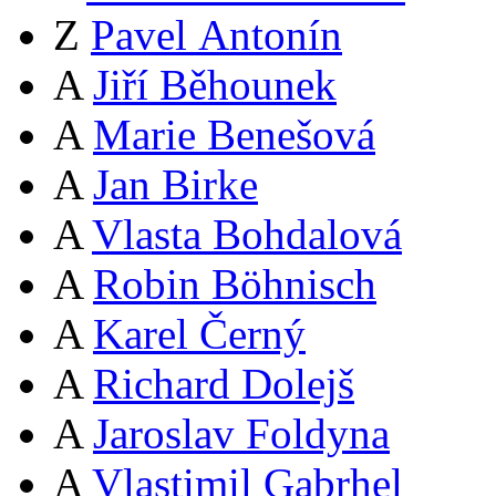
Z
Pavel Antonín
A
Jiří Běhounek
A
Marie Benešová
A
Jan Birke
A
Vlasta Bohdalová
A
Robin Böhnisch
A
Karel Černý
A
Richard Dolejš
A
Jaroslav Foldyna
A
Vlastimil Gabrhel