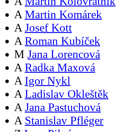
A
Martin Kolovratník
A
Martin Komárek
A
Josef Kott
A
Roman Kubíček
M
Jana Lorencová
A
Radka Maxová
A
Igor Nykl
A
Ladislav Okleštěk
A
Jana Pastuchová
A
Stanislav Pfléger