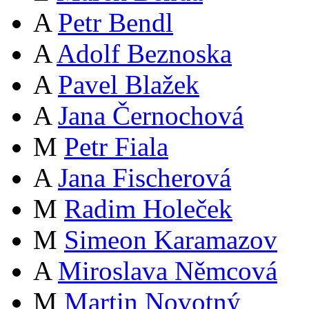
A
Petr Bendl
A
Adolf Beznoska
A
Pavel Blažek
A
Jana Černochová
M
Petr Fiala
A
Jana Fischerová
M
Radim Holeček
M
Simeon Karamazov
A
Miroslava Němcová
M
Martin Novotný