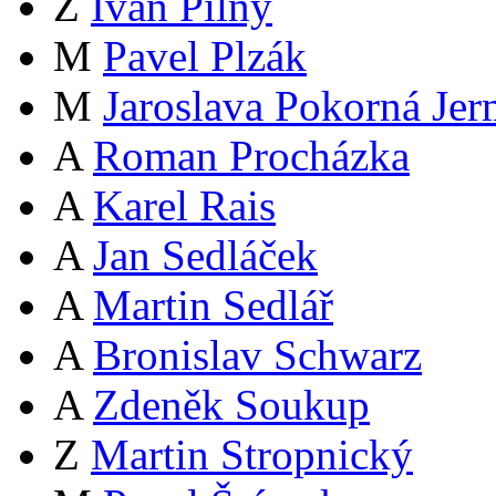
Z
Ivan Pilný
M
Pavel Plzák
M
Jaroslava Pokorná Je
A
Roman Procházka
A
Karel Rais
A
Jan Sedláček
A
Martin Sedlář
A
Bronislav Schwarz
A
Zdeněk Soukup
Z
Martin Stropnický