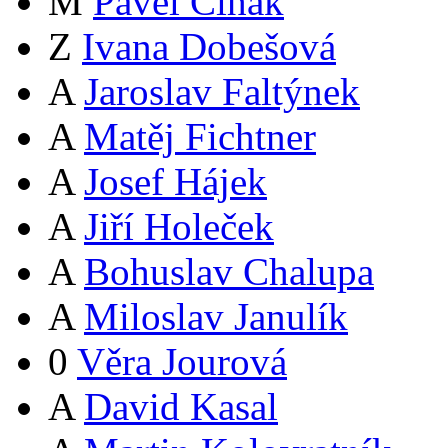
M
Pavel Čihák
Z
Ivana Dobešová
A
Jaroslav Faltýnek
A
Matěj Fichtner
A
Josef Hájek
A
Jiří Holeček
A
Bohuslav Chalupa
A
Miloslav Janulík
0
Věra Jourová
A
David Kasal