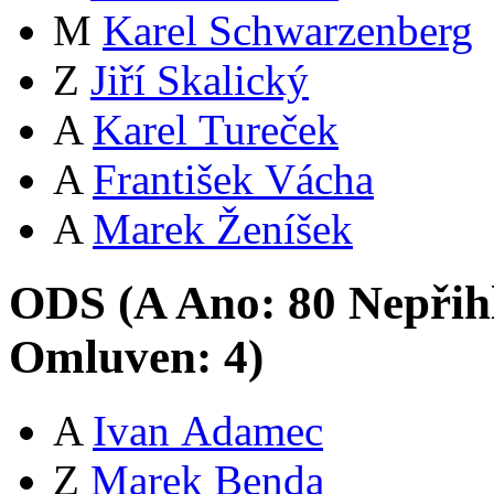
M
Karel Schwarzenberg
Z
Jiří Skalický
A
Karel Tureček
A
František Vácha
A
Marek Ženíšek
ODS (
A
Ano:
8
0
Nepřih
Omluven:
4
)
A
Ivan Adamec
Z
Marek Benda