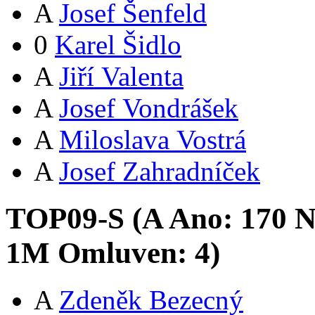
A
Josef Šenfeld
0
Karel Šidlo
A
Jiří Valenta
A
Josef Vondrášek
A
Miloslava Vostrá
A
Josef Zahradníček
TOP09-S (
A
Ano:
17
0
N
1
M
Omluven:
4
)
A
Zdeněk Bezecný