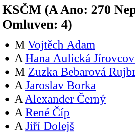
KSČM (
A
Ano:
27
0
Nep
Omluven:
4
)
M
Vojtěch Adam
A
Hana Aulická Jírovcov
M
Zuzka Bebarová Rujb
A
Jaroslav Borka
A
Alexander Černý
A
René Číp
A
Jiří Dolejš