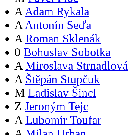
A
Adam Rykala
A
Antonín Seďa
A
Roman Sklenák
0
Bohuslav Sobotka
A
Miroslava Strnadlová
A
Štěpán Stupčuk
M
Ladislav Šincl
Z
Jeroným Tejc
A
Lubomír Toufar
A
Milan Urban