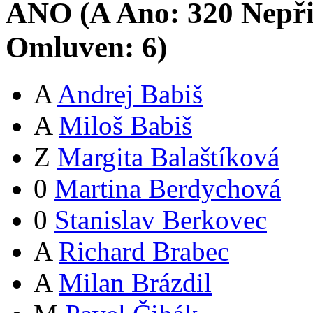
ANO (
A
Ano:
32
0
Nepři
Omluven:
6
)
A
Andrej Babiš
A
Miloš Babiš
Z
Margita Balaštíková
0
Martina Berdychová
0
Stanislav Berkovec
A
Richard Brabec
A
Milan Brázdil