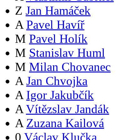
Z
Jan Hamáček
A
Pavel Havíř
M
Pavel Holík
M
Stanislav Huml
M
Milan Chovanec
A
Jan Chvojka
A
Igor Jakubčík
A
Vítězslav Jandák
A
Zuzana Kailová
0
Václav Klučka