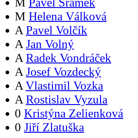
M
Pavel Šrámek
M
Helena Válková
A
Pavel Volčík
A
Jan Volný
A
Radek Vondráček
A
Josef Vozdecký
A
Vlastimil Vozka
A
Rostislav Vyzula
0
Kristýna Zelienková
0
Jiří Zlatuška