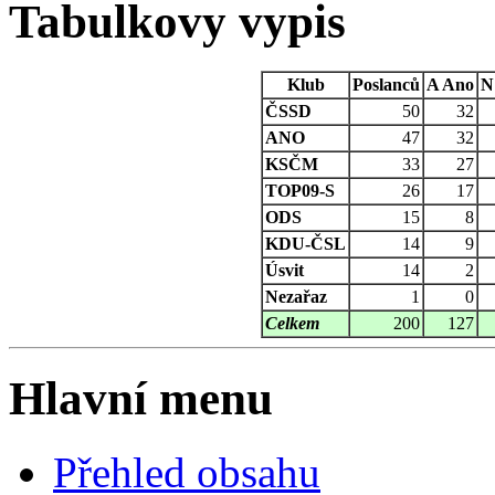
Tabulkovy vypis
Klub
Poslanců
A
Ano
N
ČSSD
50
32
ANO
47
32
KSČM
33
27
TOP09-S
26
17
ODS
15
8
KDU-ČSL
14
9
Úsvit
14
2
Nezařaz
1
0
Celkem
200
127
Hlavní menu
Přehled obsahu