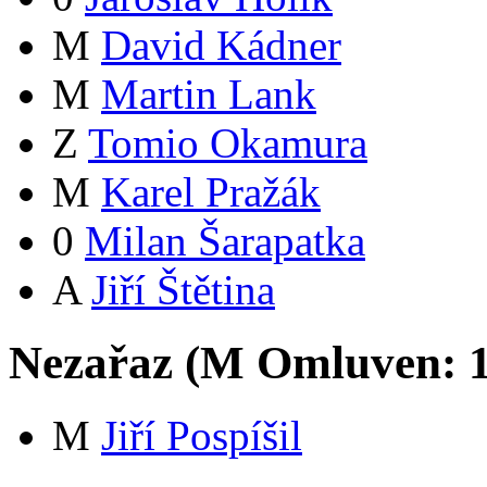
M
David Kádner
M
Martin Lank
Z
Tomio Okamura
M
Karel Pražák
0
Milan Šarapatka
A
Jiří Štětina
Nezařaz (
M
Omluven:
M
Jiří Pospíšil