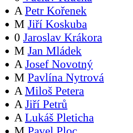
A
Petr Kořenek
M
Jiří Koskuba
0
Jaroslav Krákora
M
Jan Mládek
A
Josef Novotný
M
Pavlína Nytrová
A
Miloš Petera
A
Jiří Petrů
A
Lukáš Pleticha
M
Pavel Ploc