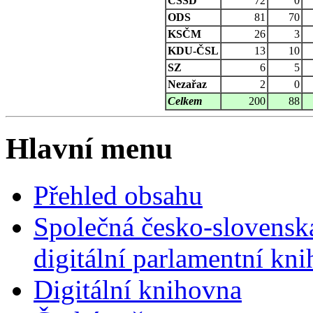
ČSSD
72
0
ODS
81
70
KSČM
26
3
KDU-ČSL
13
10
SZ
6
5
Nezařaz
2
0
Celkem
200
88
Hlavní menu
Přehled obsahu
Společná česko-slovensk
digitální parlamentní kn
Digitální knihovna