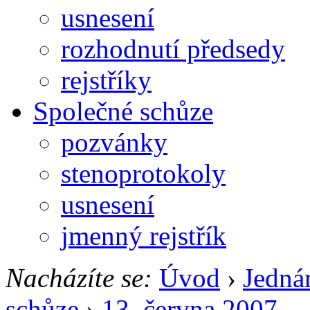
usnesení
rozhodnutí předsedy
rejstříky
Společné schůze
pozvánky
stenoprotokoly
usnesení
jmenný rejstřík
Nacházíte se:
Úvod
›
Jedná
schůze
›
13. června 2007