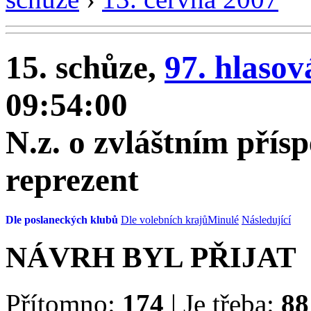
15. schůze,
97. hlasov
09:54:00
N.z. o zvláštním přís
reprezent
Dle poslaneckých klubů
Dle volebních krajů
Minulé
Následující
NÁVRH BYL PŘIJAT
Přítomno:
174
|
Je třeba:
88