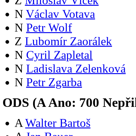
Z
Miloslav Vlček
N
Václav Votava
N
Petr Wolf
Z
Lubomír Zaorálek
N
Cyril Zapletal
N
Ladislava Zelenková
N
Petr Zgarba
ODS (
A
Ano:
70
0
Nepři
A
Walter Bartoš