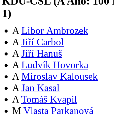
KDU-ČSL (
A
Ano:
10
0
1
)
A
Libor Ambrozek
A
Jiří Carbol
A
Jiří Hanuš
A
Ludvík Hovorka
A
Miroslav Kalousek
A
Jan Kasal
A
Tomáš Kvapil
M
Vlasta Parkanová