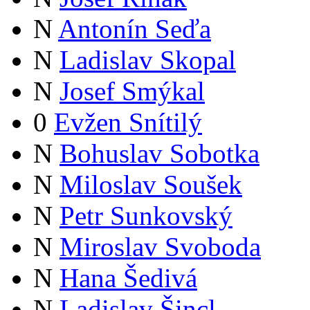
N
Antonín Seďa
N
Ladislav Skopal
N
Josef Smýkal
0
Evžen Snítilý
N
Bohuslav Sobotka
N
Miloslav Soušek
N
Petr Sunkovský
N
Miroslav Svoboda
N
Hana Šedivá
N
Ladislav Šincl