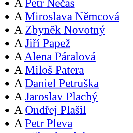
A
Petr Nečas
A
Miroslava Němcová
A
Zbyněk Novotný
A
Jiří Papež
A
Alena Páralová
A
Miloš Patera
A
Daniel Petruška
A
Jaroslav Plachý
A
Ondřej Plašil
A
Petr Pleva