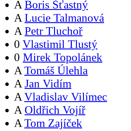
A
Boris Šťastný
A
Lucie Talmanová
A
Petr Tluchoř
0
Vlastimil Tlustý
0
Mirek Topolánek
A
Tomáš Úlehla
A
Jan Vidím
A
Vladislav Vilímec
A
Oldřich Vojíř
A
Tom Zajíček