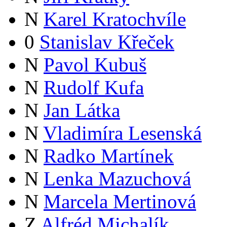
N
Karel Kratochvíle
0
Stanislav Křeček
N
Pavol Kubuš
N
Rudolf Kufa
N
Jan Látka
N
Vladimíra Lesenská
N
Radko Martínek
N
Lenka Mazuchová
N
Marcela Mertinová
Z
Alfréd Michalík