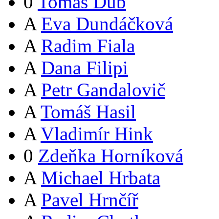
0
Tomáš Dub
A
Eva Dundáčková
A
Radim Fiala
A
Dana Filipi
A
Petr Gandalovič
A
Tomáš Hasil
A
Vladimír Hink
0
Zdeňka Horníková
A
Michael Hrbata
A
Pavel Hrnčíř