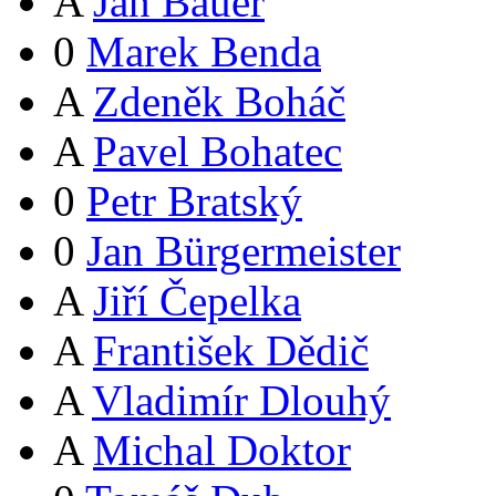
A
Jan Bauer
0
Marek Benda
A
Zdeněk Boháč
A
Pavel Bohatec
0
Petr Bratský
0
Jan Bürgermeister
A
Jiří Čepelka
A
František Dědič
A
Vladimír Dlouhý
A
Michal Doktor