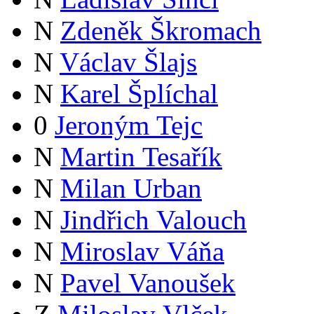
N
Zdeněk Škromach
N
Václav Šlajs
N
Karel Šplíchal
0
Jeroným Tejc
N
Martin Tesařík
N
Milan Urban
N
Jindřich Valouch
N
Miroslav Váňa
N
Pavel Vanoušek