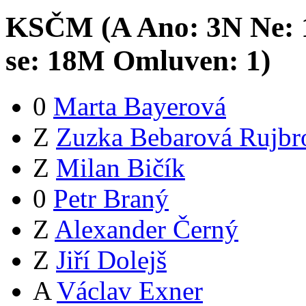
KSČM (
A
Ano:
3
N
Ne:
se:
18
M
Omluven:
1
)
0
Marta Bayerová
Z
Zuzka Bebarová Rujbr
Z
Milan Bičík
0
Petr Braný
Z
Alexander Černý
Z
Jiří Dolejš
A
Václav Exner