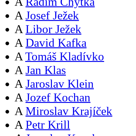
A
Radim Chytka
A
Josef Ježek
A
Libor Ježek
A
David Kafka
A
Tomáš Kladívko
A
Jan Klas
A
Jaroslav Klein
A
Jozef Kochan
A
Miroslav Krajíček
A
Petr Krill