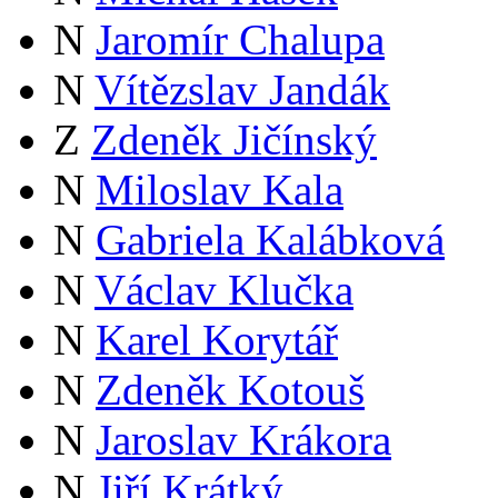
N
Jaromír Chalupa
N
Vítězslav Jandák
Z
Zdeněk Jičínský
N
Miloslav Kala
N
Gabriela Kalábková
N
Václav Klučka
N
Karel Korytář
N
Zdeněk Kotouš
N
Jaroslav Krákora
N
Jiří Krátký