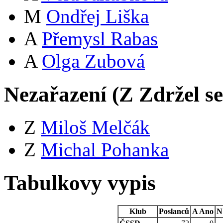
M
Ondřej Liška
A
Přemysl Rabas
A
Olga Zubová
Nezařazení (
Z
Zdržel s
Z
Miloš Melčák
Z
Michal Pohanka
Tabulkovy vypis
Klub
Poslanců
A
Ano
N