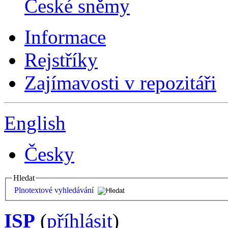
České sněmy
Informace
Rejstříky
Zajímavosti v repozitáři
English
Česky
Hledat
Plnotextové vyhledávání
ISP
(
příhlásit
)