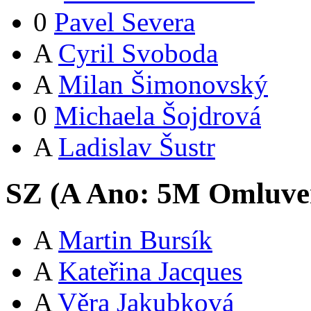
0
Pavel Severa
A
Cyril Svoboda
A
Milan Šimonovský
0
Michaela Šojdrová
A
Ladislav Šustr
SZ (
A
Ano:
5
M
Omluve
A
Martin Bursík
A
Kateřina Jacques
A
Věra Jakubková