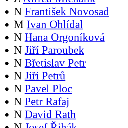
N
František Novosad
M
Ivan Ohlídal
N
Hana Orgoníková
N
Jiří Paroubek
N
Břetislav Petr
N
Jiří Petrů
N
Pavel Ploc
N
Petr Rafaj
N
David Rath
N
Josef Řihák