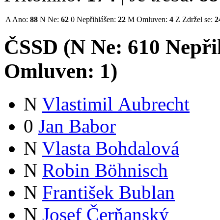
A
Ano:
88
N
Ne:
62
0
Nepřihlášen:
22
M
Omluven:
4
Z
Zdržel se:
2
ČSSD (
N
Ne:
61
0
Nepři
Omluven:
1
)
N
Vlastimil Aubrecht
0
Jan Babor
N
Vlasta Bohdalová
N
Robin Böhnisch
N
František Bublan
N
Josef Čerňanský