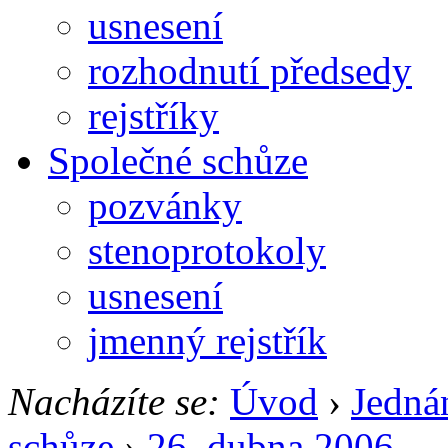
usnesení
rozhodnutí předsedy
rejstříky
Společné schůze
pozvánky
stenoprotokoly
usnesení
jmenný rejstřík
Nacházíte se:
Úvod
›
Jedná
schůze
›
26. dubna 2006