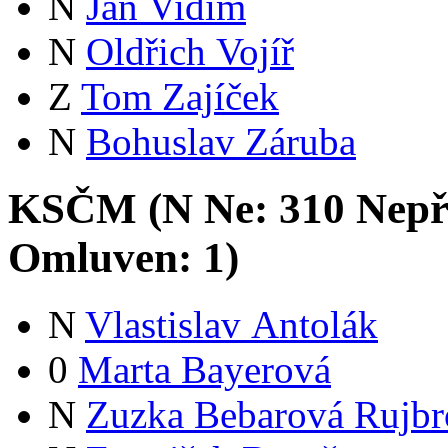
N
Jan Vidím
N
Oldřich Vojíř
Z
Tom Zajíček
N
Bohuslav Záruba
KSČM (
N
Ne:
31
0
Nepř
Omluven:
1
)
N
Vlastislav Antolák
0
Marta Bayerová
N
Zuzka Bebarová Rujbr