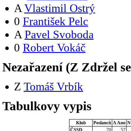
A
Vlastimil Ostrý
0
František Pelc
A
Pavel Svoboda
0
Robert Vokáč
Nezařazení (
Z
Zdržel s
Z
Tomáš Vrbík
Tabulkovy vypis
Klub
Poslanců
A
Ano
N
ČSSD
70
57