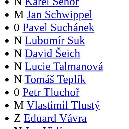
N
Karel Sehoř
M
Jan Schwippel
0
Pavel Suchánek
N
Lubomír Suk
N
David Šeich
N
Lucie Talmanová
N
Tomáš Teplík
0
Petr Tluchoř
M
Vlastimil Tlustý
Z
Eduard Vávra