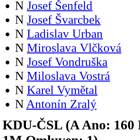
N
Josef Šenfeld
N
Josef Švarcbek
N
Ladislav Urban
N
Miroslava Vlčková
N
Josef Vondruška
N
Miloslava Vostrá
N
Karel Vymětal
N
Antonín Zralý
KDU-ČSL (
A
Ano:
16
0