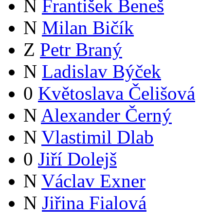
N
František Beneš
N
Milan Bičík
Z
Petr Braný
N
Ladislav Býček
0
Květoslava Čelišová
N
Alexander Černý
N
Vlastimil Dlab
0
Jiří Dolejš
N
Václav Exner
N
Jiřina Fialová