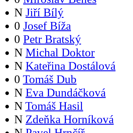
N
Jiří Bílý
0
Josef Bíža
0
Petr Bratský
N
Michal Doktor
N
Kateřina Dostálová
0
Tomáš Dub
N
Eva Dundáčková
N
Tomáš Hasil
N
Zdeňka Horníková
N
Pavel Hrnčíř