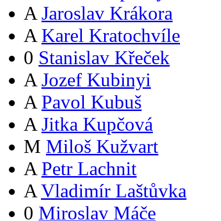
A
Jaroslav Krákora
A
Karel Kratochvíle
0
Stanislav Křeček
A
Jozef Kubinyi
A
Pavol Kubuš
A
Jitka Kupčová
M
Miloš Kužvart
A
Petr Lachnit
A
Vladimír Laštůvka
0
Miroslav Máče