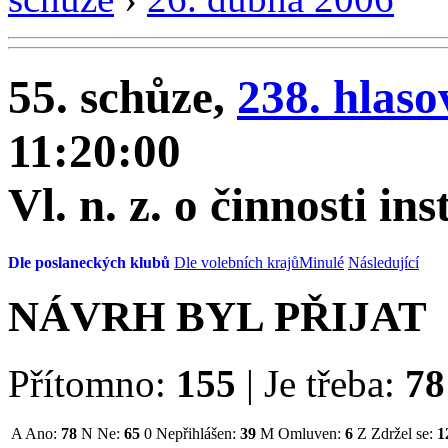
55. schůze,
238. hlaso
11:20:00
Vl. n. z. o činnosti in
Dle poslaneckých klubů
Dle volebních krajů
Minulé
Následující
NÁVRH BYL PŘIJAT
Přítomno:
155
|
Je třeba:
78
A
Ano:
78
N
Ne:
65
0
Nepřihlášen:
39
M
Omluven:
6
Z
Zdržel se:
1