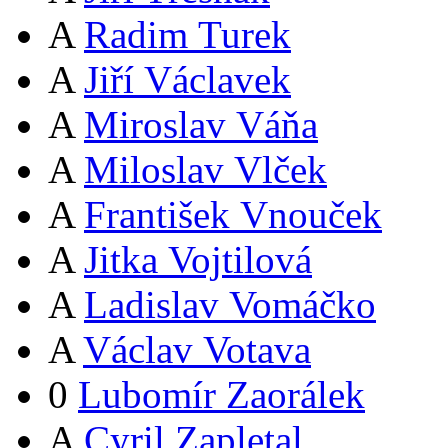
A
Radim Turek
A
Jiří Václavek
A
Miroslav Váňa
A
Miloslav Vlček
A
František Vnouček
A
Jitka Vojtilová
A
Ladislav Vomáčko
A
Václav Votava
0
Lubomír Zaorálek
A
Cyril Zapletal