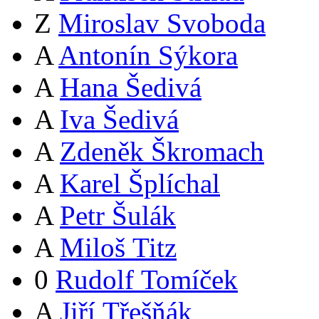
Z
Miroslav Svoboda
A
Antonín Sýkora
A
Hana Šedivá
A
Iva Šedivá
A
Zdeněk Škromach
A
Karel Šplíchal
A
Petr Šulák
A
Miloš Titz
0
Rudolf Tomíček
A
Jiří Třešňák