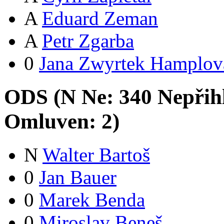
A
Eduard Zeman
A
Petr Zgarba
0
Jana Zwyrtek Hamplov
ODS (
N
Ne:
34
0
Nepřih
Omluven:
2
)
N
Walter Bartoš
0
Jan Bauer
0
Marek Benda
0
Miroslav Beneš