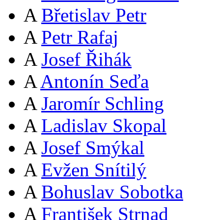
A
Břetislav Petr
A
Petr Rafaj
A
Josef Řihák
A
Antonín Seďa
A
Jaromír Schling
A
Ladislav Skopal
A
Josef Smýkal
A
Evžen Snítilý
A
Bohuslav Sobotka
A
František Strnad