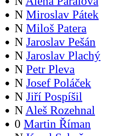
N
Alena Páralová
N
Miroslav Pátek
N
Miloš Patera
N
Jaroslav Pešán
N
Jaroslav Plachý
N
Petr Pleva
N
Josef Poláček
N
Jiří Pospíšil
N
Aleš Rozehnal
0
Martin Říman