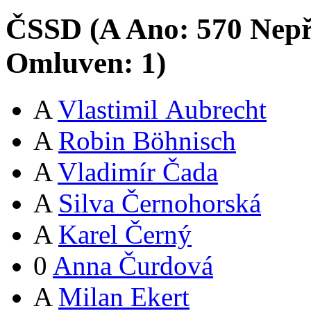
ČSSD (
A
Ano:
57
0
Nepř
Omluven:
1
)
A
Vlastimil Aubrecht
A
Robin Böhnisch
A
Vladimír Čada
A
Silva Černohorská
A
Karel Černý
0
Anna Čurdová
A
Milan Ekert