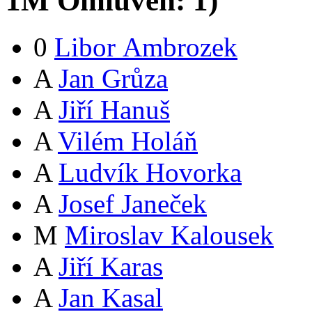
1
M
Omluven:
1
)
0
Libor Ambrozek
A
Jan Grůza
A
Jiří Hanuš
A
Vilém Holáň
A
Ludvík Hovorka
A
Josef Janeček
M
Miroslav Kalousek
A
Jiří Karas
A
Jan Kasal