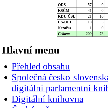
ODS
57
0
KSČM
41
0
KDU-ČSL
21
16
US-DEU
10
5
Nezařaz
1
0
Celkem
200
78
Hlavní menu
Přehled obsahu
Společná česko-slovensk
digitální parlamentní kn
Digitální knihovna