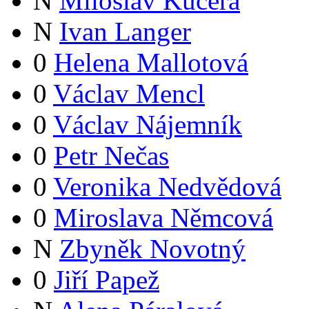
N
Miloslav Kučera
N
Ivan Langer
0
Helena Mallotová
0
Václav Mencl
0
Václav Nájemník
0
Petr Nečas
0
Veronika Nedvědová
0
Miroslava Němcová
N
Zbyněk Novotný
0
Jiří Papež