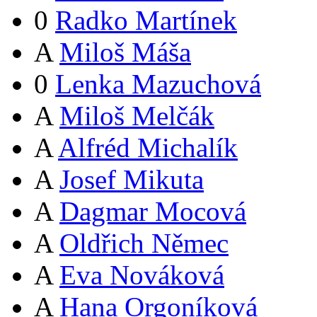
0
Radko Martínek
A
Miloš Máša
0
Lenka Mazuchová
A
Miloš Melčák
A
Alfréd Michalík
A
Josef Mikuta
A
Dagmar Mocová
A
Oldřich Němec
A
Eva Nováková
A
Hana Orgoníková