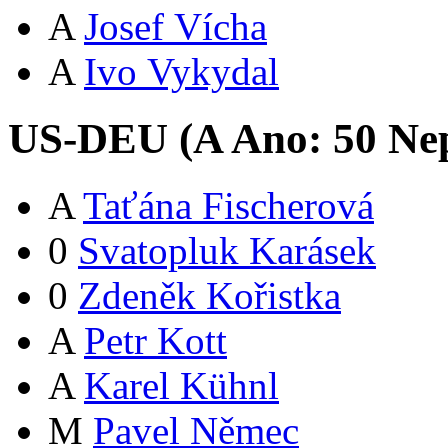
A
Josef Vícha
A
Ivo Vykydal
US-DEU (
A
Ano:
5
0
Nep
A
Taťána Fischerová
0
Svatopluk Karásek
0
Zdeněk Kořistka
A
Petr Kott
A
Karel Kühnl
M
Pavel Němec