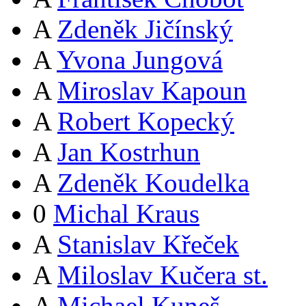
A
Zdeněk Jičínský
A
Yvona Jungová
A
Miroslav Kapoun
A
Robert Kopecký
A
Jan Kostrhun
A
Zdeněk Koudelka
0
Michal Kraus
A
Stanislav Křeček
A
Miloslav Kučera st.
A
Michael Kuneš