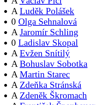
A
Václav Pícl
A
Luděk Polášek
0
Olga Sehnalová
A
Jaromír Schling
0
Ladislav Skopal
A
Evžen Snítilý
A
Bohuslav Sobotka
A
Martin Starec
A
Zdeňka Stránská
A
Zdeněk Škromach