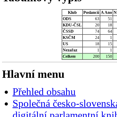
Klub
Poslanců
A
Ano
N
ODS
63
51
KDU-ČSL
20
18
ČSSD
74
64
KSČM
24
1
US
18
15
Nezařaz
1
1
Celkem
200
150
Hlavní menu
Přehled obsahu
Společná česko-slovensk
digitální parlamentní kn