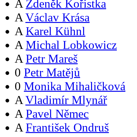
A
Zdeněk Kořistka
A
Václav Krása
A
Karel Kühnl
A
Michal Lobkowicz
A
Petr Mareš
0
Petr Matějů
0
Monika Mihaličková
A
Vladimír Mlynář
A
Pavel Němec
A
František Ondruš