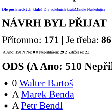
Dle poslaneckých klubů
Dle volebních krajů
Minulé
Následující
NÁVRH BYL PŘIJAT
Přítomno:
171
|
Je třeba:
86
A
Ano:
150
N
Ne:
0
0
Nepřihlášen:
29
Z
Zdržel se:
21
ODS (
A
Ano:
51
0
Nepři
0
Walter Bartoš
A
Marek Benda
A
Petr Bendl