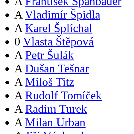
A
František Španbauer
A
Vladimír Špidla
A
Karel Šplíchal
0
Vlasta Štěpová
A
Petr Šulák
A
Dušan Tešnar
A
Miloš Titz
A
Rudolf Tomíček
A
Radim Turek
A
Milan Urban