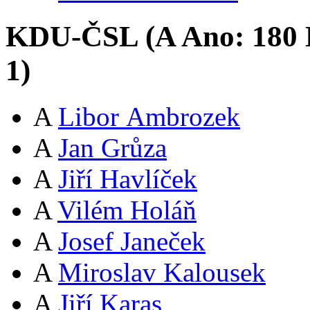
KDU-ČSL (
A
Ano:
18
0
1
)
A
Libor Ambrozek
A
Jan Grůza
A
Jiří Havlíček
A
Vilém Holáň
A
Josef Janeček
A
Miroslav Kalousek
A
Jiří Karas