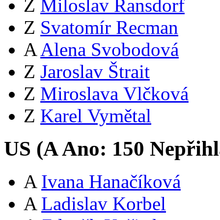
Z
Miloslav Ransdorf
Z
Svatomír Recman
A
Alena Svobodová
Z
Jaroslav Štrait
Z
Miroslava Vlčková
Z
Karel Vymětal
US (
A
Ano:
15
0
Nepřihl
A
Ivana Hanačíková
A
Ladislav Korbel