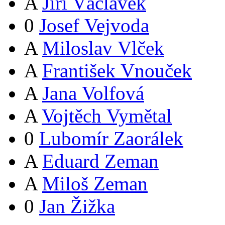
A
Jiří Václavek
0
Josef Vejvoda
A
Miloslav Vlček
A
František Vnouček
A
Jana Volfová
A
Vojtěch Vymětal
0
Lubomír Zaorálek
A
Eduard Zeman
A
Miloš Zeman
0
Jan Žižka