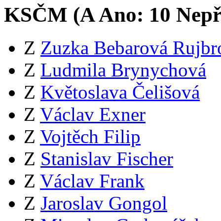
KSČM (
A
Ano:
1
0
Nepř
Z
Zuzka Bebarová Rujbr
Z
Ludmila Brynychová
Z
Květoslava Čelišová
Z
Václav Exner
Z
Vojtěch Filip
Z
Stanislav Fischer
Z
Václav Frank
Z
Jaroslav Gongol