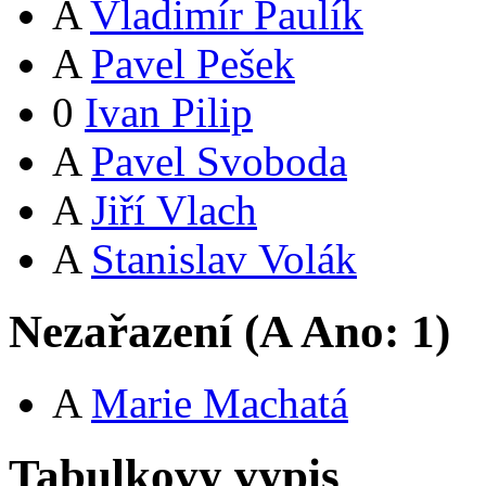
A
Vladimír Paulík
A
Pavel Pešek
0
Ivan Pilip
A
Pavel Svoboda
A
Jiří Vlach
A
Stanislav Volák
Nezařazení (
A
Ano:
1
)
A
Marie Machatá
Tabulkovy vypis