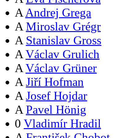
A
Andrej Grega
A
Miroslav Grégr
A
Stanislav Gross
A
Václav Grulich
A
Václav Grüner
A
Jiří Hofman
A
Josef Hojdar
A
Pavel Hönig
0
Vladimír Hradil
A
František Chobot