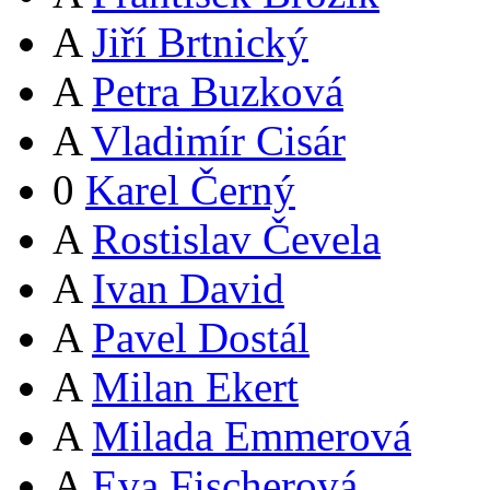
A
Jiří Brtnický
A
Petra Buzková
A
Vladimír Cisár
0
Karel Černý
A
Rostislav Čevela
A
Ivan David
A
Pavel Dostál
A
Milan Ekert
A
Milada Emmerová
A
Eva Fischerová