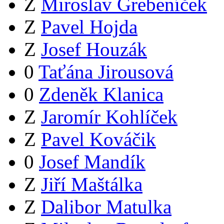
Z
Miroslav Grebeníček
Z
Pavel Hojda
Z
Josef Houzák
0
Taťána Jirousová
0
Zdeněk Klanica
Z
Jaromír Kohlíček
Z
Pavel Kováčik
0
Josef Mandík
Z
Jiří Maštálka
Z
Dalibor Matulka