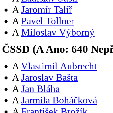
A
Jaromír Talíř
A
Pavel Tollner
A
Miloslav Výborný
ČSSD (
A
Ano:
64
0
Nepř
A
Vlastimil Aubrecht
A
Jaroslav Bašta
A
Jan Bláha
A
Jarmila Boháčková
A
František Brožík