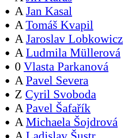
A
Jan Kasal
A
Tomáš Kvapil
A
Jaroslav Lobkowicz
A
Ludmila Müllerová
0
Vlasta Parkanová
A
Pavel Severa
Z
Cyril Svoboda
A
Pavel Šafařík
A
Michaela Šojdrová
A
Ladislav Šustr