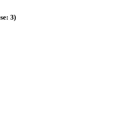
 se:
3
)