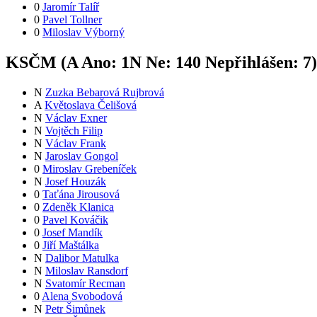
0
Jaromír Talíř
0
Pavel Tollner
0
Miloslav Výborný
KSČM (
A
Ano:
1
N
Ne:
14
0
Nepřihlášen:
7
)
N
Zuzka Bebarová Rujbrová
A
Květoslava Čelišová
N
Václav Exner
N
Vojtěch Filip
N
Václav Frank
N
Jaroslav Gongol
0
Miroslav Grebeníček
N
Josef Houzák
0
Taťána Jirousová
0
Zdeněk Klanica
0
Pavel Kováčik
0
Josef Mandík
0
Jiří Maštálka
N
Dalibor Matulka
N
Miloslav Ransdorf
N
Svatomír Recman
0
Alena Svobodová
N
Petr Šimůnek