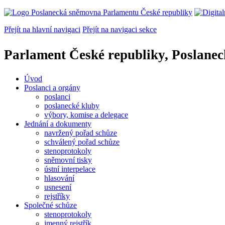
Přejít na hlavní navigaci
Přejít na navigaci sekce
Parlament České republiky, Poslane
Úvod
Poslanci a orgány
poslanci
poslanecké kluby
výbory, komise a delegace
Jednání a dokumenty
navržený pořad schůze
schválený pořad schůze
stenoprotokoly
sněmovní tisky
ústní interpelace
hlasování
usnesení
rejstříky
Společné schůze
stenoprotokoly
jmenný rejstřík