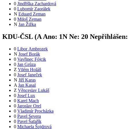
0
Jindřiška Zachardová
0
Lubomír Zaorálek
N
Eduard Zeman
0
Miloš Zeman
N
Jan Žižka
KDU-ČSL (
A
Ano:
1
N
Ne:
2
0
Nepřihlášen
0
Libor Ambrozek
N
Josef Borák
0
Vavřinec Fójcik
0
Jan Grůza
Z
Vilém Holáň
0
Josef Janeček
N
Jiří Karas
A
Jan Kasal
Z
Věnceslav Lukáš
0
Josef Lux
0
Karel Mach
0
Jaroslav Orel
0
Vladimír Procházka
0
Pavel Severa
0
Pavel Šafařík
0
Michaela Šojdrová