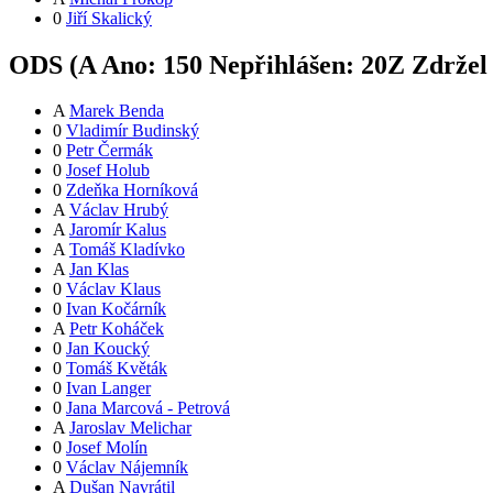
0
Jiří Skalický
ODS (
A
Ano:
15
0
Nepřihlášen:
20
Z
Zdržel
A
Marek Benda
0
Vladimír Budinský
0
Petr Čermák
0
Josef Holub
0
Zdeňka Horníková
A
Václav Hrubý
A
Jaromír Kalus
A
Tomáš Kladívko
A
Jan Klas
0
Václav Klaus
0
Ivan Kočárník
A
Petr Koháček
0
Jan Koucký
0
Tomáš Květák
0
Ivan Langer
0
Jana Marcová - Petrová
A
Jaroslav Melichar
0
Josef Molín
0
Václav Nájemník
A
Dušan Navrátil