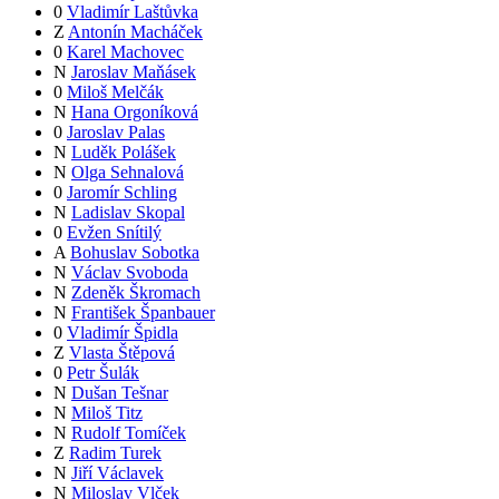
0
Vladimír Laštůvka
Z
Antonín Macháček
0
Karel Machovec
N
Jaroslav Maňásek
0
Miloš Melčák
N
Hana Orgoníková
0
Jaroslav Palas
N
Luděk Polášek
N
Olga Sehnalová
0
Jaromír Schling
N
Ladislav Skopal
0
Evžen Snítilý
A
Bohuslav Sobotka
N
Václav Svoboda
N
Zdeněk Škromach
N
František Španbauer
0
Vladimír Špidla
Z
Vlasta Štěpová
0
Petr Šulák
N
Dušan Tešnar
N
Miloš Titz
N
Rudolf Tomíček
Z
Radim Turek
N
Jiří Václavek
N
Miloslav Vlček