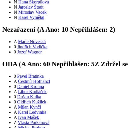
N
Hana Škorpilová
N
Jaroslav Štrait
N
Miroslav Vacek
N
Karel Vymětal
Nezařazení (
A
Ano:
1
0
Nepřihlášen:
2
)
A
Marie Noveská
0
Jindřich Vodička
0
Jozef Wagner
ODA (
A
Ano:
6
0
Nepřihlášen:
5
Z
Zdržel s
0
Pavel Bratinka
A
Čestmír Hofhanzl
0
Daniel Kroupa
A
Libor Kudláček
0
Dušan Kulka
0
Oldřich Kužílek
A
Milan Kynčl
A
Karel Ledvinka
A
Ivan Mašek
Z
Vlasta Parkanová
A
Michal Prokop