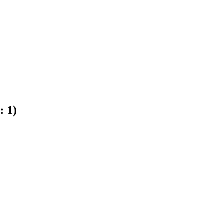
e:
1
)