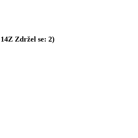
:
14
Z
Zdržel se:
2
)