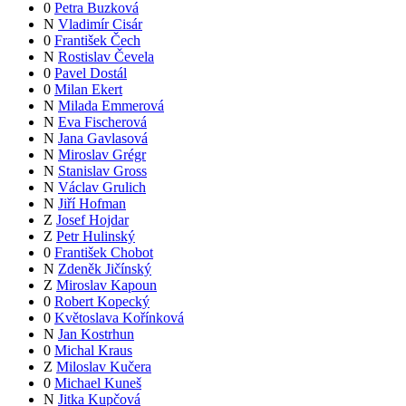
0
Petra Buzková
N
Vladimír Cisár
0
František Čech
N
Rostislav Čevela
0
Pavel Dostál
0
Milan Ekert
N
Milada Emmerová
N
Eva Fischerová
N
Jana Gavlasová
N
Miroslav Grégr
N
Stanislav Gross
N
Václav Grulich
N
Jiří Hofman
Z
Josef Hojdar
Z
Petr Hulinský
0
František Chobot
N
Zdeněk Jičínský
Z
Miroslav Kapoun
0
Robert Kopecký
0
Květoslava Kořínková
N
Jan Kostrhun
0
Michal Kraus
Z
Miloslav Kučera
0
Michael Kuneš
N
Jitka Kupčová