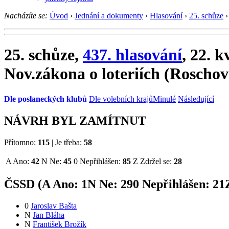
Nacházíte se:
Úvod
›
Jednání a dokumenty
›
Hlasování
›
25. schůze
›
25. schůze,
437. hlasování
, 22. 
Nov.zákona o loteriích (Roschov
Dle poslaneckých klubů
Dle volebních krajů
Minulé
Následující
NÁVRH BYL ZAMÍTNUT
Přítomno:
115
|
Je třeba:
58
A
Ano:
42
N
Ne:
45
0
Nepřihlášen:
85
Z
Zdržel se:
28
ČSSD (
A
Ano:
1
N
Ne:
29
0
Nepřihlášen:
21
0
Jaroslav Bašta
N
Jan Bláha
N
František Brožík