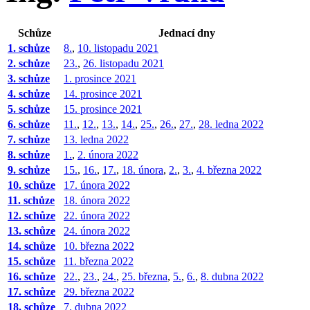
Schůze
Jednací dny
1. schůze
8.
,
10. listopadu 2021
2. schůze
23.
,
26. listopadu 2021
3. schůze
1. prosince 2021
4. schůze
14. prosince 2021
5. schůze
15. prosince 2021
6. schůze
11.
,
12.
,
13.
,
14.
,
25.
,
26.
,
27.
,
28. ledna 2022
7. schůze
13. ledna 2022
8. schůze
1.
,
2. února 2022
9. schůze
15.
,
16.
,
17.
,
18. února
,
2.
,
3.
,
4. března 2022
10. schůze
17. února 2022
11. schůze
18. února 2022
12. schůze
22. února 2022
13. schůze
24. února 2022
14. schůze
10. března 2022
15. schůze
11. března 2022
16. schůze
22.
,
23.
,
24.
,
25. března
,
5.
,
6.
,
8. dubna 2022
17. schůze
29. března 2022
18. schůze
7. dubna 2022