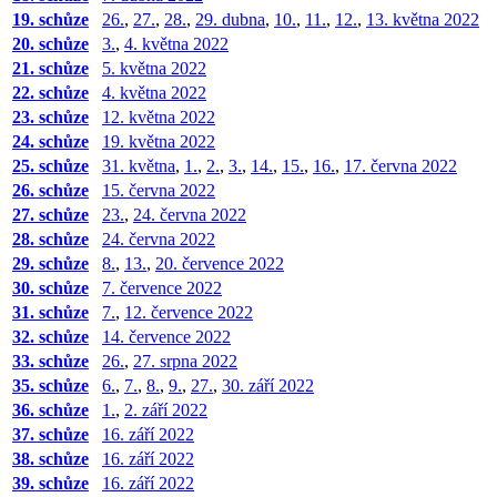
19. schůze
26.
,
27.
,
28.
,
29. dubna
,
10.
,
11.
,
12.
,
13. května 2022
20. schůze
3.
,
4. května 2022
21. schůze
5. května 2022
22. schůze
4. května 2022
23. schůze
12. května 2022
24. schůze
19. května 2022
25. schůze
31. května
,
1.
,
2.
,
3.
,
14.
,
15.
,
16.
,
17. června 2022
26. schůze
15. června 2022
27. schůze
23.
,
24. června 2022
28. schůze
24. června 2022
29. schůze
8.
,
13.
,
20. července 2022
30. schůze
7. července 2022
31. schůze
7.
,
12. července 2022
32. schůze
14. července 2022
33. schůze
26.
,
27. srpna 2022
35. schůze
6.
,
7.
,
8.
,
9.
,
27.
,
30. září 2022
36. schůze
1.
,
2. září 2022
37. schůze
16. září 2022
38. schůze
16. září 2022
39. schůze
16. září 2022