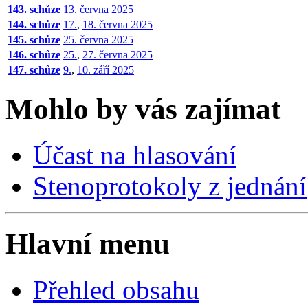
143. schůze
13. června 2025
144. schůze
17.
,
18. června 2025
145. schůze
25. června 2025
146. schůze
25.
,
27. června 2025
147. schůze
9.
,
10. září 2025
Mohlo by vás zajímat
Účast na hlasování
Stenoprotokoly z jednání
Hlavní menu
Přehled obsahu