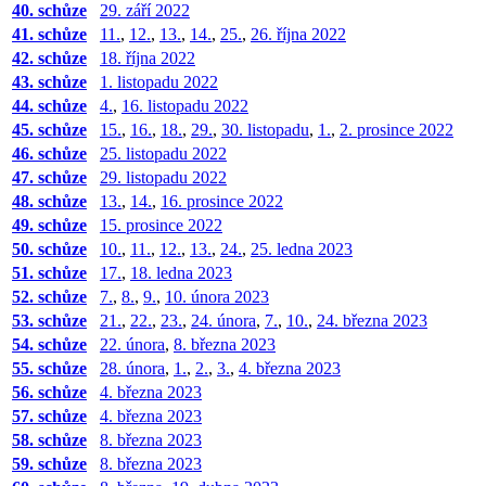
40. schůze
29. září 2022
41. schůze
11.
,
12.
,
13.
,
14.
,
25.
,
26. října 2022
42. schůze
18. října 2022
43. schůze
1. listopadu 2022
44. schůze
4.
,
16. listopadu 2022
45. schůze
15.
,
16.
,
18.
,
29.
,
30. listopadu
,
1.
,
2. prosince 2022
46. schůze
25. listopadu 2022
47. schůze
29. listopadu 2022
48. schůze
13.
,
14.
,
16. prosince 2022
49. schůze
15. prosince 2022
50. schůze
10.
,
11.
,
12.
,
13.
,
24.
,
25. ledna 2023
51. schůze
17.
,
18. ledna 2023
52. schůze
7.
,
8.
,
9.
,
10. února 2023
53. schůze
21.
,
22.
,
23.
,
24. února
,
7.
,
10.
,
24. března 2023
54. schůze
22. února
,
8. března 2023
55. schůze
28. února
,
1.
,
2.
,
3.
,
4. března 2023
56. schůze
4. března 2023
57. schůze
4. března 2023
58. schůze
8. března 2023
59. schůze
8. března 2023