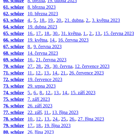
60. schůze
8. března
,
19. dubna 2023
61. schůze
8. března 2023
62. schůze
10. března 2023
63. schůze
4.
,
5.
,
18.
,
19.
,
20.
,
21. dubna
,
2.
,
3. května 2023
64. schůze
19. dubna 2023
65. schůze
16.
,
17.
,
18.
,
30.
,
31. května
,
1.
,
2.
,
13.
,
15. června 2023
66. schůze
19. května
,
14.
,
16. června 2023
67. schůze
8.
,
9. června 2023
68. schůze
14. června 2023
69. schůze
16.
,
21. června 2023
70. schůze
27.
,
28.
,
29.
,
30. června
,
12. července 2023
71. schůze
11.
,
12.
,
13.
,
14.
,
21.
,
26. července 2023
72. schůze
19. července 2023
73. schůze
29. srpna 2023
74. schůze
5.
,
6.
,
8.
,
12.
,
13.
,
14.
,
15. září 2023
75. schůze
7. září 2023
76. schůze
26. září 2023
77. schůze
22. září
,
11.
,
13. října 2023
78. schůze
10.
,
12.
,
13.
,
24.
,
25.
,
26.
,
27. října 2023
79. schůze
17.
,
18.
,
19. října 2023
80. schůze
26. října 2023