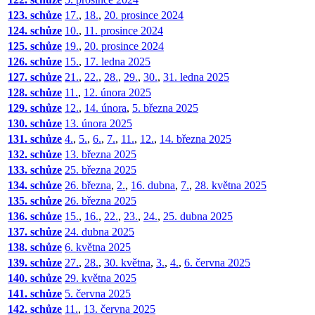
123. schůze
17.
,
18.
,
20. prosince 2024
124. schůze
10.
,
11. prosince 2024
125. schůze
19.
,
20. prosince 2024
126. schůze
15.
,
17. ledna 2025
127. schůze
21.
,
22.
,
28.
,
29.
,
30.
,
31. ledna 2025
128. schůze
11.
,
12. února 2025
129. schůze
12.
,
14. února
,
5. března 2025
130. schůze
13. února 2025
131. schůze
4.
,
5.
,
6.
,
7.
,
11.
,
12.
,
14. března 2025
132. schůze
13. března 2025
133. schůze
25. března 2025
134. schůze
26. března
,
2.
,
16. dubna
,
7.
,
28. května 2025
135. schůze
26. března 2025
136. schůze
15.
,
16.
,
22.
,
23.
,
24.
,
25. dubna 2025
137. schůze
24. dubna 2025
138. schůze
6. května 2025
139. schůze
27.
,
28.
,
30. května
,
3.
,
4.
,
6. června 2025
140. schůze
29. května 2025
141. schůze
5. června 2025
142. schůze
11.
,
13. června 2025