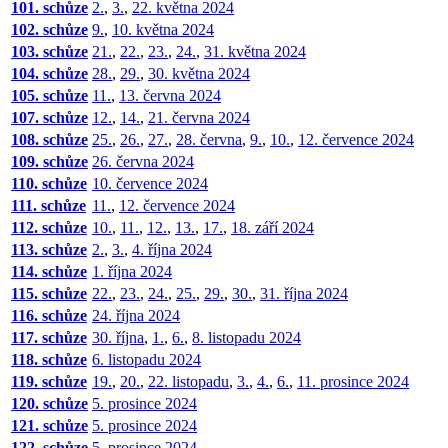
101. schůze
2.
,
3.
,
22. května 2024
102. schůze
9.
,
10. května 2024
103. schůze
21.
,
22.
,
23.
,
24.
,
31. května 2024
104. schůze
28.
,
29.
,
30. května 2024
105. schůze
11.
,
13. června 2024
107. schůze
12.
,
14.
,
21. června 2024
108. schůze
25.
,
26.
,
27.
,
28. června
,
9.
,
10.
,
12. července 2024
109. schůze
26. června 2024
110. schůze
10. července 2024
111. schůze
11.
,
12. července 2024
112. schůze
10.
,
11.
,
12.
,
13.
,
17.
,
18. září 2024
113. schůze
2.
,
3.
,
4. října 2024
114. schůze
1. října 2024
115. schůze
22.
,
23.
,
24.
,
25.
,
29.
,
30.
,
31. října 2024
116. schůze
24. října 2024
117. schůze
30. října
,
1.
,
6.
,
8. listopadu 2024
118. schůze
6. listopadu 2024
119. schůze
19.
,
20.
,
22. listopadu
,
3.
,
4.
,
6.
,
11. prosince 2024
120. schůze
5. prosince 2024
121. schůze
5. prosince 2024
122. schůze
5. prosince 2024