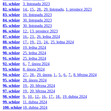
81. schůze
3. listopadu 2023
82. schůze
14.
,
15.
,
28.
,
29. listopadu
,
1. prosince 2023
83. schůze
16. listopadu 2023
84. schůze
30. listopadu 2023
85. schůze
30. listopadu 2023
86. schůze
12.
,
13. prosince 2023
87. schůze
16.
,
23.
,
26. ledna 2024
88. schůze
17.
,
19.
,
23.
,
24.
,
25. ledna 2024
89. schůze
19. ledna 2024
90. schůze
25. ledna 2024
91. schůze
25. ledna 2024
92. schůze
6.
,
7. února 2024
93. schůze
8. února 2024
94. schůze
27.
,
28.
,
29. února
,
1.
,
5.
,
6.
,
7.
,
8. března 2024
95. schůze
28. února 2024
96. schůze
19.
,
20. března 2024
97. schůze
19.
,
20. března 2024
98. schůze
9.
,
10.
,
12.
,
16.
,
17.
,
18.
,
19. dubna 2024
99. schůze
11. dubna 2024
100. schůze
18. dubna 2024