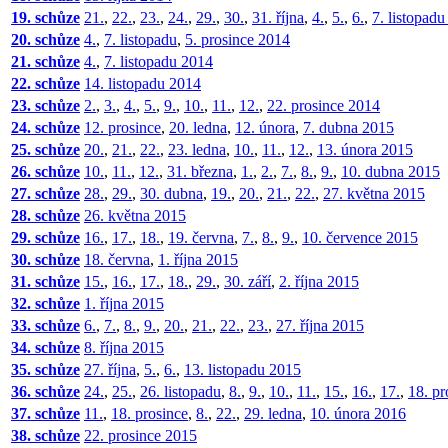
19. schůze
21.
,
22.
,
23.
,
24.
,
29.
,
30.
,
31. října
,
4.
,
5.
,
6.
,
7. listopad
20. schůze
4.
,
7. listopadu
,
5. prosince 2014
21. schůze
4.
,
7. listopadu 2014
22. schůze
14. listopadu 2014
23. schůze
2.
,
3.
,
4.
,
5.
,
9.
,
10.
,
11.
,
12.
,
22. prosince 2014
24. schůze
12. prosince
,
20. ledna
,
12. února
,
7. dubna 2015
25. schůze
20.
,
21.
,
22.
,
23. ledna
,
10.
,
11.
,
12.
,
13. února 2015
26. schůze
10.
,
11.
,
12.
,
31. března
,
1.
,
2.
,
7.
,
8.
,
9.
,
10. dubna 2015
27. schůze
28.
,
29.
,
30. dubna
,
19.
,
20.
,
21.
,
22.
,
27. května 2015
28. schůze
26. května 2015
29. schůze
16.
,
17.
,
18.
,
19. června
,
7.
,
8.
,
9.
,
10. července 2015
30. schůze
18. června
,
1. října 2015
31. schůze
15.
,
16.
,
17.
,
18.
,
29.
,
30. září
,
2. října 2015
32. schůze
1. října 2015
33. schůze
6.
,
7.
,
8.
,
9.
,
20.
,
21.
,
22.
,
23.
,
27. října 2015
34. schůze
8. října 2015
35. schůze
27. října
,
5.
,
6.
,
13. listopadu 2015
36. schůze
24.
,
25.
,
26. listopadu
,
8.
,
9.
,
10.
,
11.
,
15.
,
16.
,
17.
,
18. pr
37. schůze
11.
,
18. prosince
,
8.
,
22.
,
29. ledna
,
10. února 2016
38. schůze
22. prosince 2015