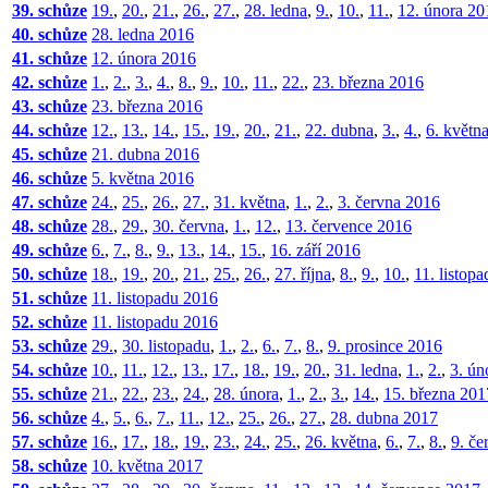
39. schůze
19.
,
20.
,
21.
,
26.
,
27.
,
28. ledna
,
9.
,
10.
,
11.
,
12. února 20
40. schůze
28. ledna 2016
41. schůze
12. února 2016
42. schůze
1.
,
2.
,
3.
,
4.
,
8.
,
9.
,
10.
,
11.
,
22.
,
23. března 2016
43. schůze
23. března 2016
44. schůze
12.
,
13.
,
14.
,
15.
,
19.
,
20.
,
21.
,
22. dubna
,
3.
,
4.
,
6. květn
45. schůze
21. dubna 2016
46. schůze
5. května 2016
47. schůze
24.
,
25.
,
26.
,
27.
,
31. května
,
1.
,
2.
,
3. června 2016
48. schůze
28.
,
29.
,
30. června
,
1.
,
12.
,
13. července 2016
49. schůze
6.
,
7.
,
8.
,
9.
,
13.
,
14.
,
15.
,
16. září 2016
50. schůze
18.
,
19.
,
20.
,
21.
,
25.
,
26.
,
27. října
,
8.
,
9.
,
10.
,
11. listop
51. schůze
11. listopadu 2016
52. schůze
11. listopadu 2016
53. schůze
29.
,
30. listopadu
,
1.
,
2.
,
6.
,
7.
,
8.
,
9. prosince 2016
54. schůze
10.
,
11.
,
12.
,
13.
,
17.
,
18.
,
19.
,
20.
,
31. ledna
,
1.
,
2.
,
3. ún
55. schůze
21.
,
22.
,
23.
,
24.
,
28. února
,
1.
,
2.
,
3.
,
14.
,
15. března 201
56. schůze
4.
,
5.
,
6.
,
7.
,
11.
,
12.
,
25.
,
26.
,
27.
,
28. dubna 2017
57. schůze
16.
,
17.
,
18.
,
19.
,
23.
,
24.
,
25.
,
26. května
,
6.
,
7.
,
8.
,
9. če
58. schůze
10. května 2017