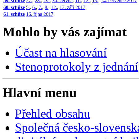
59. schůze
27.
,
28.
,
29.
,
30. června
,
11.
,
12.
,
13.
,
14. července 2017
60. schůze
5.
,
6.
,
7.
,
8.
,
12.
,
13. září 2017
61. schůze
16. října 2017
Mohlo by vás zajímat
Účast na hlasování
Stenoprotokoly z jednání
Hlavní menu
Přehled obsahu
Společná česko-slovensk