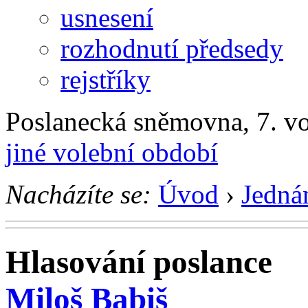
usnesení
rozhodnutí předsedy
rejstříky
Poslanecká sněmovna, 7. v
jiné volební období
Nacházíte se:
Úvod
›
Jedná
Hlasování poslance
Miloš Babiš