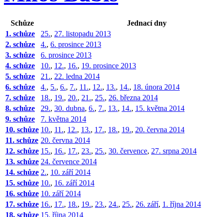
Schůze
Jednací dny
1. schůze
25.
,
27. listopadu 2013
2. schůze
4.
,
6. prosince 2013
3. schůze
6. prosince 2013
4. schůze
10.
,
12.
,
16.
,
19. prosince 2013
5. schůze
21.
,
22. ledna 2014
6. schůze
4.
,
5.
,
6.
,
7.
,
11.
,
12.
,
13.
,
14.
,
18. února 2014
7. schůze
18.
,
19.
,
20.
,
21.
,
25.
,
26. března 2014
8. schůze
29.
,
30. dubna
,
6.
,
7.
,
13.
,
14.
,
15. května 2014
9. schůze
7. května 2014
10. schůze
10.
,
11.
,
12.
,
13.
,
17.
,
18.
,
19.
,
20. června 2014
11. schůze
20. června 2014
12. schůze
15.
,
16.
,
17.
,
23.
,
25.
,
30. července
,
27. srpna 2014
13. schůze
24. července 2014
14. schůze
2.
,
10. září 2014
15. schůze
10.
,
16. září 2014
16. schůze
10. září 2014
17. schůze
16.
,
17.
,
18.
,
19.
,
23.
,
24.
,
25.
,
26. září
,
1. října 2014
18. schůze
15. října 2014