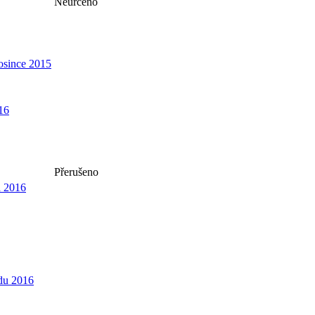
Neurčeno
osince 2015
16
Přerušeno
a 2016
adu 2016