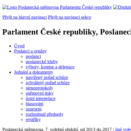
Přejít na hlavní navigaci
Přejít na navigaci sekce
Parlament České republiky, Poslane
Úvod
Poslanci a orgány
poslanci
poslanecké kluby
výbory, komise a delegace
Jednání a dokumenty
navržený pořad schůze
schválený pořad schůze
stenoprotokoly
sněmovní tisky
ústní interpelace
hlasování
usnesení
rozhodnutí předsedy
rejstříky
Poslanecká sněmovna, 7. volební období, od 2013 do 2017
/
jiné vol