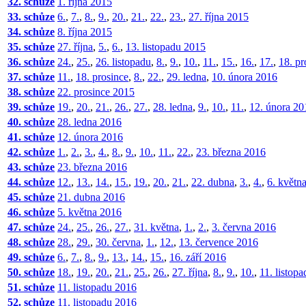
32. schůze
1. října 2015
33. schůze
6.
,
7.
,
8.
,
9.
,
20.
,
21.
,
22.
,
23.
,
27. října 2015
34. schůze
8. října 2015
35. schůze
27. října
,
5.
,
6.
,
13. listopadu 2015
36. schůze
24.
,
25.
,
26. listopadu
,
8.
,
9.
,
10.
,
11.
,
15.
,
16.
,
17.
,
18. pr
37. schůze
11.
,
18. prosince
,
8.
,
22.
,
29. ledna
,
10. února 2016
38. schůze
22. prosince 2015
39. schůze
19.
,
20.
,
21.
,
26.
,
27.
,
28. ledna
,
9.
,
10.
,
11.
,
12. února 20
40. schůze
28. ledna 2016
41. schůze
12. února 2016
42. schůze
1.
,
2.
,
3.
,
4.
,
8.
,
9.
,
10.
,
11.
,
22.
,
23. března 2016
43. schůze
23. března 2016
44. schůze
12.
,
13.
,
14.
,
15.
,
19.
,
20.
,
21.
,
22. dubna
,
3.
,
4.
,
6. květn
45. schůze
21. dubna 2016
46. schůze
5. května 2016
47. schůze
24.
,
25.
,
26.
,
27.
,
31. května
,
1.
,
2.
,
3. června 2016
48. schůze
28.
,
29.
,
30. června
,
1.
,
12.
,
13. července 2016
49. schůze
6.
,
7.
,
8.
,
9.
,
13.
,
14.
,
15.
,
16. září 2016
50. schůze
18.
,
19.
,
20.
,
21.
,
25.
,
26.
,
27. října
,
8.
,
9.
,
10.
,
11. listop
51. schůze
11. listopadu 2016
52. schůze
11. listopadu 2016