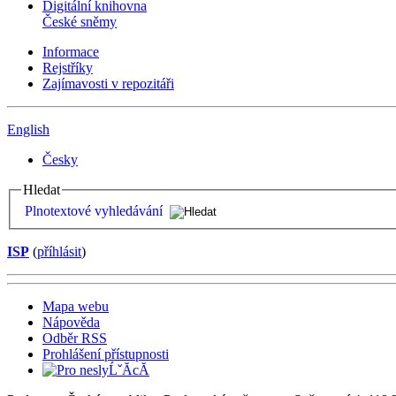
Digitální knihovna
České sněmy
Informace
Rejstříky
Zajímavosti v repozitáři
English
Česky
Hledat
Plnotextové vyhledávání
ISP
(
příhlásit
)
Mapa webu
Nápověda
Odběr RSS
Prohlášení přístupnosti