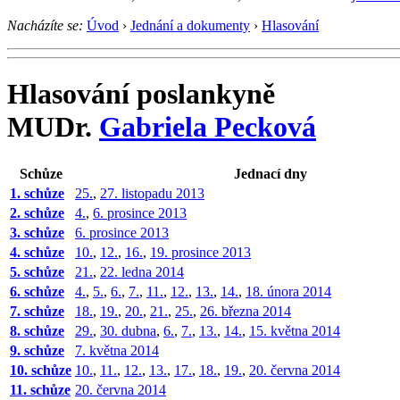
Nacházíte se:
Úvod
›
Jednání a dokumenty
›
Hlasování
Hlasování poslankyně
MUDr.
Gabriela Pecková
Schůze
Jednací dny
1. schůze
25.
,
27. listopadu 2013
2. schůze
4.
,
6. prosince 2013
3. schůze
6. prosince 2013
4. schůze
10.
,
12.
,
16.
,
19. prosince 2013
5. schůze
21.
,
22. ledna 2014
6. schůze
4.
,
5.
,
6.
,
7.
,
11.
,
12.
,
13.
,
14.
,
18. února 2014
7. schůze
18.
,
19.
,
20.
,
21.
,
25.
,
26. března 2014
8. schůze
29.
,
30. dubna
,
6.
,
7.
,
13.
,
14.
,
15. května 2014
9. schůze
7. května 2014
10. schůze
10.
,
11.
,
12.
,
13.
,
17.
,
18.
,
19.
,
20. června 2014
11. schůze
20. června 2014