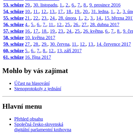
53. schůze
29.
,
30. listopadu
,
1.
,
2.
,
6.
,
7.
,
8.
,
9. prosince 2016
54. schůze
10.
,
11.
,
12.
,
13.
,
17.
,
18.
,
19.
,
20.
,
31. ledna
,
1.
,
2.
,
3. ún
55. schůze
21.
,
22.
,
23.
,
24.
,
28. února
,
1.
,
2.
,
3.
,
14.
,
15. března 201
56. schůze
4.
,
5.
,
6.
,
7.
,
11.
,
12.
,
25.
,
26.
,
27.
,
28. dubna 2017
57. schůze
16.
,
17.
,
18.
,
19.
,
23.
,
24.
,
25.
,
26. května
,
6.
,
7.
,
8.
,
9. če
58. schůze
10. května 2017
59. schůze
27.
,
28.
,
29.
,
30. června
,
11.
,
12.
,
13.
,
14. července 2017
60. schůze
5.
,
6.
,
7.
,
8.
,
12.
,
13. září 2017
61. schůze
16. října 2017
Mohlo by vás zajímat
Účast na hlasování
Stenoprotokoly z jednání
Hlavní menu
Přehled obsahu
Společná česko-slovenská
digitální parlamentní knihovna