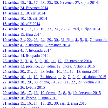
12. schůze
15.
,
16.
,
17.
,
23.
,
25.
,
30. července
,
27. srpna 2014
13. schůze
24. července 2014
14. schůze
2.
,
10. září 2014
15. schůze
10.
,
16. září 2014
16. schůze
10. září 2014
17. schůze
16.
,
17.
,
18.
,
19.
,
23.
,
24.
,
25.
,
26. září
,
1. října 2014
18. schůze
15. října 2014
19. schůze
21.
,
22.
,
23.
,
24.
,
29.
,
30.
,
31. října
,
4.
,
5.
,
6.
,
7. listopad
20. schůze
4.
,
7. listopadu
,
5. prosince 2014
21. schůze
4.
,
7. listopadu 2014
22. schůze
14. listopadu 2014
23. schůze
2.
,
3.
,
4.
,
5.
,
9.
,
10.
,
11.
,
12.
,
22. prosince 2014
24. schůze
12. prosince
,
20. ledna
,
12. února
,
7. dubna 2015
25. schůze
20.
,
21.
,
22.
,
23. ledna
,
10.
,
11.
,
12.
,
13. února 2015
26. schůze
10.
,
11.
,
12.
,
31. března
,
1.
,
2.
,
7.
,
8.
,
9.
,
10. dubna 2015
27. schůze
28.
,
29.
,
30. dubna
,
19.
,
20.
,
21.
,
22.
,
27. května 2015
28. schůze
26. května 2015
29. schůze
16.
,
17.
,
18.
,
19. června
,
7.
,
8.
,
9.
,
10. července 2015
30. schůze
18. června
,
1. října 2015
31. schůze
15.
,
16.
,
17.
,
18.
,
29.
,
30. září
,
2. října 2015