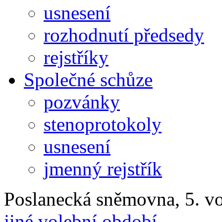
usnesení
rozhodnutí předsedy
rejstříky
Společné schůze
pozvánky
stenoprotokoly
usnesení
jmenný rejstřík
Poslanecká sněmovna, 5. v
jiné volební období