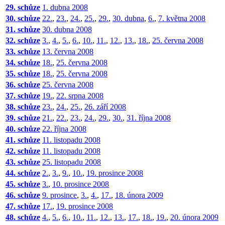
29. schůze
1. dubna 2008
30. schůze
22.
,
23.
,
24.
,
25.
,
29.
,
30. dubna
,
6.
,
7. května 2008
31. schůze
30. dubna 2008
32. schůze
3.
,
4.
,
5.
,
6.
,
10.
,
11.
,
12.
,
13.
,
18.
,
25. června 2008
33. schůze
13. června 2008
34. schůze
18.
,
25. června 2008
35. schůze
18.
,
25. června 2008
36. schůze
25. června 2008
37. schůze
19.
,
22. srpna 2008
38. schůze
23.
,
24.
,
25.
,
26. září 2008
39. schůze
21.
,
22.
,
23.
,
24.
,
29.
,
30.
,
31. října 2008
40. schůze
22. října 2008
41. schůze
11. listopadu 2008
42. schůze
11. listopadu 2008
43. schůze
25. listopadu 2008
44. schůze
2.
,
3.
,
9.
,
10.
,
19. prosince 2008
45. schůze
3.
,
10. prosince 2008
46. schůze
9. prosince
,
3.
,
4.
,
17.
,
18. února 2009
47. schůze
17.
,
19. prosince 2008
48. schůze
4.
,
5.
,
6.
,
10.
,
11.
,
12.
,
13.
,
17.
,
18.
,
19.
,
20. února 2009