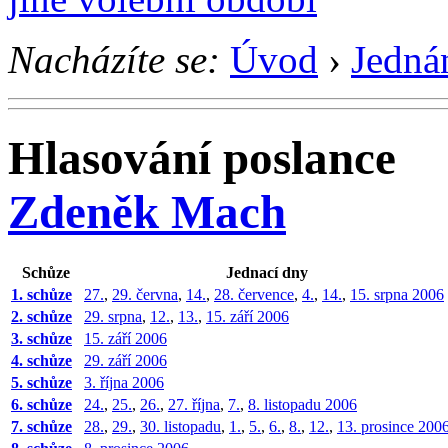
Nacházíte se:
Úvod
›
Jedná
Hlasování poslance
Zdeněk Mach
Schůze
Jednací dny
1. schůze
27.
,
29. června
,
14.
,
28. července
,
4.
,
14.
,
15. srpna 2006
2. schůze
29. srpna
,
12.
,
13.
,
15. září 2006
3. schůze
15. září 2006
4. schůze
29. září 2006
5. schůze
3. října 2006
6. schůze
24.
,
25.
,
26.
,
27. října
,
7.
,
8. listopadu 2006
7. schůze
28.
,
29.
,
30. listopadu
,
1.
,
5.
,
6.
,
8.
,
12.
,
13. prosince 200