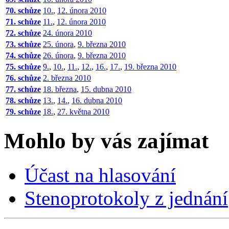
70. schůze
10.
,
12. února 2010
71. schůze
11.
,
12. února 2010
72. schůze
24. února 2010
73. schůze
25. února
,
9. března 2010
74. schůze
26. února
,
9. března 2010
75. schůze
9.
,
10.
,
11.
,
12.
,
16.
,
17.
,
19. března 2010
76. schůze
2. března 2010
77. schůze
18. března
,
15. dubna 2010
78. schůze
13.
,
14.
,
16. dubna 2010
79. schůze
18.
,
27. května 2010
Mohlo by vás zajímat
Účast na hlasování
Stenoprotokoly z jednání