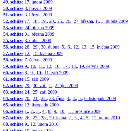
49. schůze
17. února 2009
50. schůze
3. března 2009
51. schůze
3. března 2009
52. schůze
17.
,
18.
,
19.
,
20.
,
25.
,
26.
,
27. března
,
1.
,
3. dubna 2009
53. schůze
24. března 2009
54. schůze
31. března 2009
55. schůze
3. dubna 2009
56. schůze
28.
,
29.
,
30. dubna
,
5.
,
6.
,
12.
,
13.
,
15. května 2009
57. schůze
12.
,
15. května 2009
58. schůze
7. června 2009
59. schůze
9.
,
10.
,
11.
,
12.
,
16.
,
17.
,
18.
,
19. června 2009
60. schůze
8.
,
9.
,
10.
,
11. září 2009
61. schůze
15. září 2009
62. schůze
29.
,
30. září
,
1.
,
2. října 2009
63. schůze
24.
,
25. září 2009
64. schůze
20.
,
21.
,
22.
,
23. října
,
3.
,
4.
,
5.
,
6. listopadu 2009
65. schůze
13. listopadu 2009
66. schůze
1.
,
2.
,
3.
,
4.
,
8.
,
9.
,
10.
,
11. prosince 2009
67. schůze
26.
,
27.
,
28.
,
29. ledna
,
2.
,
3.
,
4.
,
5.
,
12. února 2010
68. schůze
9.
,
12. února 2010
69. schůze
10. února 2010