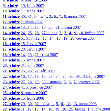
8. schůze
8. prosince 2006
9. schůze
19. ledna 2007
10. schůze
17. ledna 2007
11. schůze
30.
,
31. ledna
,
1.
,
2.
,
6.
,
7.
,
8. února 2007
12. schůze
7. února 2007
13. schůze
13.
,
14.
,
15.
,
16.
,
20.
,
21. března 2007
14. schůze
24.
,
25.
,
26.
,
27. dubna
,
2.
,
3.
,
4.
,
9.
,
10. května 2007
15. schůze
5.
,
6.
,
7.
,
12.
,
13.
,
14.
,
15.
,
19.
,
20. června 2007
16. schůze
15. června 2007
17. schůze
20. června 2007
18. schůze
14.
,
15.
,
21. srpna 2007
19. schůze
15. srpna 2007
20. schůze
21. srpna 2007
21. schůze
25.
,
26.
,
27. září 2007
22. schůze
16.
,
17.
,
18.
,
19.
,
23.
,
24.
,
25.
,
26.
,
30.
,
31. října 2007
23. schůze
27.
,
28.
,
29.
,
30. listopadu
,
5.
,
6.
,
7. prosince 2007
24. schůze
4.
,
5. prosince 2007
25. schůze
6. prosince 2007
26. schůze
15. ledna 2008
27. schůze
29.
,
30.
,
31. ledna
,
1.
,
5.
,
6.
,
12.
,
13. února 2008
28. schůze
11.
,
12.
,
13.
,
14.
,
18.
,
19.
,
20.
,
25. března
,
1. dubna 2008