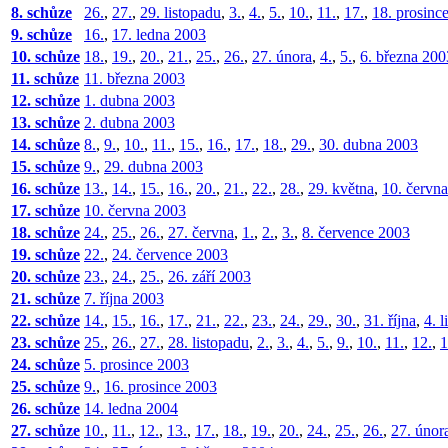
8. schůze
26.
,
27.
,
29. listopadu
,
3.
,
4.
,
5.
,
10.
,
11.
,
17.
,
18. prosinc
9. schůze
16.
,
17. ledna 2003
10. schůze
18.
,
19.
,
20.
,
21.
,
25.
,
26.
,
27. února
,
4.
,
5.
,
6. března 200
11. schůze
11. března 2003
12. schůze
1. dubna 2003
13. schůze
2. dubna 2003
14. schůze
8.
,
9.
,
10.
,
11.
,
15.
,
16.
,
17.
,
18.
,
29.
,
30. dubna 2003
15. schůze
9.
,
29. dubna 2003
16. schůze
13.
,
14.
,
15.
,
16.
,
20.
,
21.
,
22.
,
28.
,
29. května
,
10. červn
17. schůze
10. června 2003
18. schůze
24.
,
25.
,
26.
,
27. června
,
1.
,
2.
,
3.
,
8. července 2003
19. schůze
22.
,
24. července 2003
20. schůze
23.
,
24.
,
25.
,
26. září 2003
21. schůze
7. října 2003
22. schůze
14.
,
15.
,
16.
,
17.
,
21.
,
22.
,
23.
,
24.
,
29.
,
30.
,
31. října
,
4. 
23. schůze
25.
,
26.
,
27.
,
28. listopadu
,
2.
,
3.
,
4.
,
5.
,
9.
,
10.
,
11.
,
12.
,
1
24. schůze
5. prosince 2003
25. schůze
9.
,
16. prosince 2003
26. schůze
14. ledna 2004
27. schůze
10.
,
11.
,
12.
,
13.
,
17.
,
18.
,
19.
,
20.
,
24.
,
25.
,
26.
,
27. únor