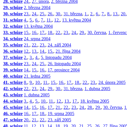
28. schůze
24.
,
27. února
,
2. března 2004
29. schůze
2. března 2004
30. schůze
23.
,
24.
,
25.
,
26.
,
30.
,
31. března
,
1.
,
2.
,
6.
,
7.
,
8.
,
13.
,
20.
31. schůze
4.
,
5.
,
6.
,
7.
,
11.
,
12.
,
13. května 2004
32. schůze
13. května 2004
33. schůze
15.
,
16.
,
17.
,
18.
,
22.
,
23.
,
24.
,
29.
,
30. června
,
1. červen
34. schůze
24. srpna 2004
35. schůze
21.
,
22.
,
23.
,
24. září 2004
36. schůze
12.
,
13.
,
14.
,
15.
,
21. října 2004
37. schůze
2.
,
3.
,
4.
,
5. listopadu 2004
38. schůze
23.
,
24.
,
25.
,
26. listopadu 2004
39. schůze
14.
,
15.
,
16.
,
17. prosince 2004
40. schůze
21. ledna 2005
41. schůze
8.
,
9.
,
10.
,
11.
,
15.
,
16.
,
17.
,
18.
,
22.
,
23.
,
24. února 2005
42. schůze
22.
,
23.
,
24.
,
29.
,
30.
,
31. března
,
1. dubna 2005
43. schůze
1. dubna 2005
44. schůze
3.
,
4.
,
5.
,
10.
,
11.
,
12.
,
13.
,
17.
,
18. května 2005
45. schůze
14.
,
15.
,
16.
,
17.
,
21.
,
22.
,
23.
,
24.
,
28.
,
29.
,
30. června
,
1
46. schůze
16.
,
17.
,
18.
,
19. srpna 2005
47. schůze
20.
,
21.
,
22.
,
23. září 2005
48. schůze
11.
,
12.
,
13.
,
14.
,
18.
,
19.
,
20.
,
21.
,
25.
,
26.
,
27. října 200