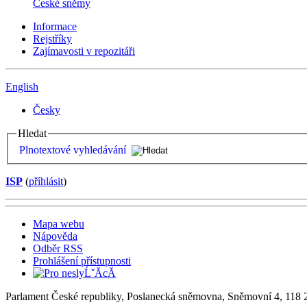
České sněmy
Informace
Rejstříky
Zajímavosti v repozitáři
English
Česky
Hledat
Plnotextové vyhledávání
ISP
(
příhlásit
)
Mapa webu
Nápověda
Odběr RSS
Prohlášení přístupnosti
Parlament České republiky, Poslanecká sněmovna, Sněmovní 4, 118 2