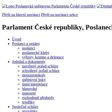
Přejít na hlavní navigaci
Přejít na navigaci sekce
Parlament České republiky, Poslane
Úvod
Poslanci a orgány
poslanci
poslanecké kluby
výbory, komise a delegace
Jednání a dokumenty
navržený pořad schůze
schválený pořad schůze
stenoprotokoly
sněmovní tisky
ústní interpelace
hlasování
usnesení
rozhodnutí předsedy
rejstříky
Společné schůze
pozvánky