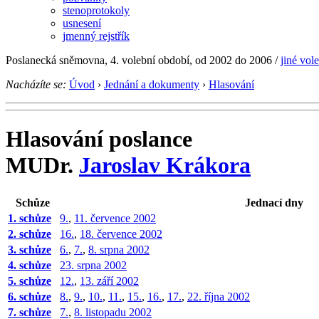
stenoprotokoly
usnesení
jmenný rejstřík
Poslanecká sněmovna, 4. volební období, od 2002 do 2006
/
jiné vol
Nacházíte se:
Úvod
›
Jednání a dokumenty
›
Hlasování
Hlasování poslance
MUDr.
Jaroslav Krákora
Schůze
Jednací dny
1. schůze
9.
,
11. července 2002
2. schůze
16.
,
18. července 2002
3. schůze
6.
,
7.
,
8. srpna 2002
4. schůze
23. srpna 2002
5. schůze
12.
,
13. září 2002
6. schůze
8.
,
9.
,
10.
,
11.
,
15.
,
16.
,
17.
,
22. října 2002
7. schůze
7.
,
8. listopadu 2002