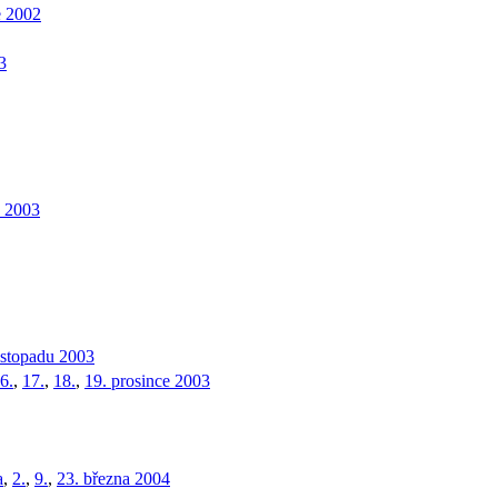
e 2002
3
a 2003
listopadu 2003
6.
,
17.
,
18.
,
19. prosince 2003
a
,
2.
,
9.
,
23. března 2004