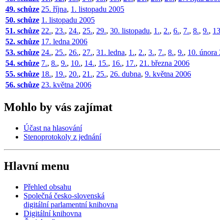
49. schůze
25. října
,
1. listopadu 2005
50. schůze
1. listopadu 2005
51. schůze
22.
,
23.
,
24.
,
25.
,
29.
,
30. listopadu
,
1.
,
2.
,
6.
,
7.
,
8.
,
9.
,
13
52. schůze
17. ledna 2006
53. schůze
24.
,
25.
,
26.
,
27.
,
31. ledna
,
1.
,
2.
,
3.
,
7.
,
8.
,
9.
,
10. února
54. schůze
7.
,
8.
,
9.
,
10.
,
14.
,
15.
,
16.
,
17.
,
21. března 2006
55. schůze
18.
,
19.
,
20.
,
21.
,
25.
,
26. dubna
,
9. května 2006
56. schůze
23. května 2006
Mohlo by vás zajímat
Účast na hlasování
Stenoprotokoly z jednání
Hlavní menu
Přehled obsahu
Společná česko-slovenská
digitální parlamentní knihovna
Digitální knihovna