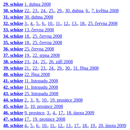
29. schůze
1. dubna 2008
30. schůze
22.
,
23.
,
24.
,
25.
,
29.
,
30. dubna
,
6.
,
7. května 2008
31. schůze
30. dubna 2008
32. schůze
3.
,
4.
,
5.
,
6.
,
10.
,
11.
,
12.
,
13.
,
18.
,
25. června 2008
33. schůze
13. června 2008
34. schůze
18.
,
25. června 2008
35. schůze
18.
,
25. června 2008
36. schůze
25. června 2008
37. schůze
19.
,
22. srpna 2008
38. schůze
23.
,
24.
,
25.
,
26. září 2008
39. schůze
21.
,
22.
,
23.
,
24.
,
29.
,
30.
,
31. října 2008
40. schůze
22. října 2008
41. schůze
11. listopadu 2008
42. schůze
11. listopadu 2008
43. schůze
25. listopadu 2008
44. schůze
2.
,
3.
,
9.
,
10.
,
19. prosince 2008
45. schůze
3.
,
10. prosince 2008
46. schůze
9. prosince
,
3.
,
4.
,
17.
,
18. února 2009
47. schůze
17.
,
19. prosince 2008
48. schůze
4.
,
5.
,
6.
,
10.
,
11.
,
12.
,
13.
,
17.
,
18.
,
19.
,
20. února 2009