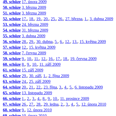
49. schůze
17. února 2009
50. schůze
3. března 2009
51. schůze
3. března 2009
52. schůze
17.
,
18.
,
19.
,
20.
,
25.
,
26.
,
27. března
,
1.
,
3. dubna 2009
53. schůze
24. března 2009
54. schůze
31. března 2009
55. schůze
3. dubna 2009
56. schůze
28.
,
29.
,
30. dubna
,
5.
,
6.
,
12.
,
13.
,
15. května 2009
57. schůze
12.
,
15. května 2009
58. schůze
7. června 2009
59. schůze
9.
,
10.
,
11.
,
12.
,
16.
,
17.
,
18.
,
19. června 2009
60. schůze
8.
,
9.
,
10.
,
11. září 2009
61. schůze
15. září 2009
62. schůze
29.
,
30. září
,
1.
,
2. října 2009
63. schůze
24.
,
25. září 2009
64. schůze
20.
,
21.
,
22.
,
23. října
,
3.
,
4.
,
5.
,
6. listopadu 2009
65. schůze
13. listopadu 2009
66. schůze
1.
,
2.
,
3.
,
4.
,
8.
,
9.
,
10.
,
11. prosince 2009
67. schůze
26.
,
27.
,
28.
,
29. ledna
,
2.
,
3.
,
4.
,
5.
,
12. února 2010
68. schůze
9.
,
12. února 2010
69. schůze
10. února 2010