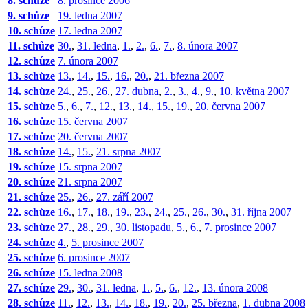
8. schůze
8. prosince 2006
9. schůze
19. ledna 2007
10. schůze
17. ledna 2007
11. schůze
30.
,
31. ledna
,
1.
,
2.
,
6.
,
7.
,
8. února 2007
12. schůze
7. února 2007
13. schůze
13.
,
14.
,
15.
,
16.
,
20.
,
21. března 2007
14. schůze
24.
,
25.
,
26.
,
27. dubna
,
2.
,
3.
,
4.
,
9.
,
10. května 2007
15. schůze
5.
,
6.
,
7.
,
12.
,
13.
,
14.
,
15.
,
19.
,
20. června 2007
16. schůze
15. června 2007
17. schůze
20. června 2007
18. schůze
14.
,
15.
,
21. srpna 2007
19. schůze
15. srpna 2007
20. schůze
21. srpna 2007
21. schůze
25.
,
26.
,
27. září 2007
22. schůze
16.
,
17.
,
18.
,
19.
,
23.
,
24.
,
25.
,
26.
,
30.
,
31. října 2007
23. schůze
27.
,
28.
,
29.
,
30. listopadu
,
5.
,
6.
,
7. prosince 2007
24. schůze
4.
,
5. prosince 2007
25. schůze
6. prosince 2007
26. schůze
15. ledna 2008
27. schůze
29.
,
30.
,
31. ledna
,
1.
,
5.
,
6.
,
12.
,
13. února 2008
28. schůze
11.
,
12.
,
13.
,
14.
,
18.
,
19.
,
20.
,
25. března
,
1. dubna 2008