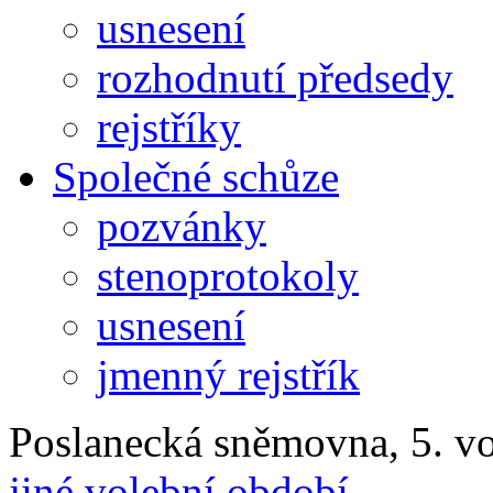
usnesení
rozhodnutí předsedy
rejstříky
Společné schůze
pozvánky
stenoprotokoly
usnesení
jmenný rejstřík
Poslanecká sněmovna, 5. v
jiné volební období