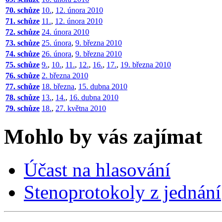
70. schůze
10.
,
12. února 2010
71. schůze
11.
,
12. února 2010
72. schůze
24. února 2010
73. schůze
25. února
,
9. března 2010
74. schůze
26. února
,
9. března 2010
75. schůze
9.
,
10.
,
11.
,
12.
,
16.
,
17.
,
19. března 2010
76. schůze
2. března 2010
77. schůze
18. března
,
15. dubna 2010
78. schůze
13.
,
14.
,
16. dubna 2010
79. schůze
18.
,
27. května 2010
Mohlo by vás zajímat
Účast na hlasování
Stenoprotokoly z jednání