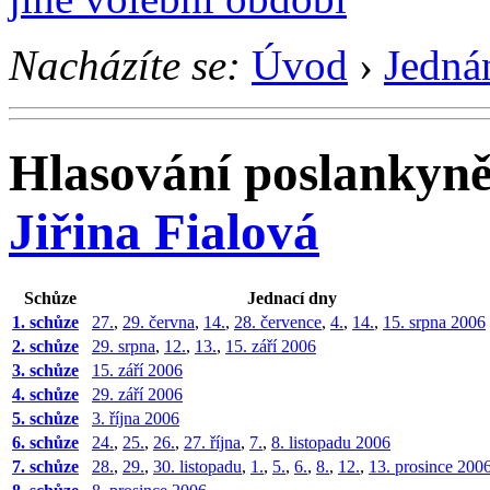
Nacházíte se:
Úvod
›
Jedná
Hlasování poslankyn
Jiřina Fialová
Schůze
Jednací dny
1. schůze
27.
,
29. června
,
14.
,
28. července
,
4.
,
14.
,
15. srpna 2006
2. schůze
29. srpna
,
12.
,
13.
,
15. září 2006
3. schůze
15. září 2006
4. schůze
29. září 2006
5. schůze
3. října 2006
6. schůze
24.
,
25.
,
26.
,
27. října
,
7.
,
8. listopadu 2006
7. schůze
28.
,
29.
,
30. listopadu
,
1.
,
5.
,
6.
,
8.
,
12.
,
13. prosince 200