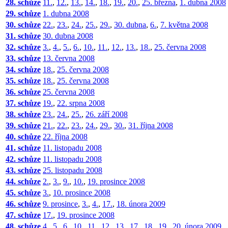
28. schůze
11.
,
12.
,
13.
,
14.
,
18.
,
19.
,
20.
,
25. března
,
1. dubna 2008
29. schůze
1. dubna 2008
30. schůze
22.
,
23.
,
24.
,
25.
,
29.
,
30. dubna
,
6.
,
7. května 2008
31. schůze
30. dubna 2008
32. schůze
3.
,
4.
,
5.
,
6.
,
10.
,
11.
,
12.
,
13.
,
18.
,
25. června 2008
33. schůze
13. června 2008
34. schůze
18.
,
25. června 2008
35. schůze
18.
,
25. června 2008
36. schůze
25. června 2008
37. schůze
19.
,
22. srpna 2008
38. schůze
23.
,
24.
,
25.
,
26. září 2008
39. schůze
21.
,
22.
,
23.
,
24.
,
29.
,
30.
,
31. října 2008
40. schůze
22. října 2008
41. schůze
11. listopadu 2008
42. schůze
11. listopadu 2008
43. schůze
25. listopadu 2008
44. schůze
2.
,
3.
,
9.
,
10.
,
19. prosince 2008
45. schůze
3.
,
10. prosince 2008
46. schůze
9. prosince
,
3.
,
4.
,
17.
,
18. února 2009
47. schůze
17.
,
19. prosince 2008
48. schůze
4.
,
5.
,
6.
,
10.
,
11.
,
12.
,
13.
,
17.
,
18.
,
19.
,
20. února 2009