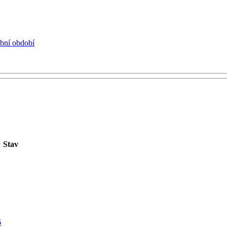
ební období
Stav
6