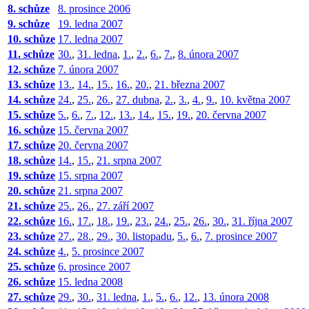
8. schůze
8. prosince 2006
9. schůze
19. ledna 2007
10. schůze
17. ledna 2007
11. schůze
30.
,
31. ledna
,
1.
,
2.
,
6.
,
7.
,
8. února 2007
12. schůze
7. února 2007
13. schůze
13.
,
14.
,
15.
,
16.
,
20.
,
21. března 2007
14. schůze
24.
,
25.
,
26.
,
27. dubna
,
2.
,
3.
,
4.
,
9.
,
10. května 2007
15. schůze
5.
,
6.
,
7.
,
12.
,
13.
,
14.
,
15.
,
19.
,
20. června 2007
16. schůze
15. června 2007
17. schůze
20. června 2007
18. schůze
14.
,
15.
,
21. srpna 2007
19. schůze
15. srpna 2007
20. schůze
21. srpna 2007
21. schůze
25.
,
26.
,
27. září 2007
22. schůze
16.
,
17.
,
18.
,
19.
,
23.
,
24.
,
25.
,
26.
,
30.
,
31. října 2007
23. schůze
27.
,
28.
,
29.
,
30. listopadu
,
5.
,
6.
,
7. prosince 2007
24. schůze
4.
,
5. prosince 2007
25. schůze
6. prosince 2007
26. schůze
15. ledna 2008
27. schůze
29.
,
30.
,
31. ledna
,
1.
,
5.
,
6.
,
12.
,
13. února 2008