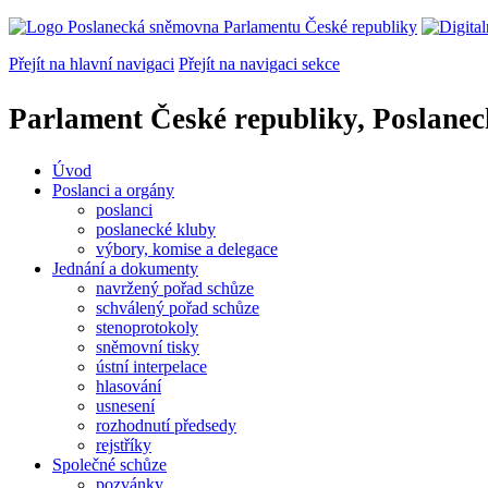
Přejít na hlavní navigaci
Přejít na navigaci sekce
Parlament České republiky, Poslane
Úvod
Poslanci a orgány
poslanci
poslanecké kluby
výbory, komise a delegace
Jednání a dokumenty
navržený pořad schůze
schválený pořad schůze
stenoprotokoly
sněmovní tisky
ústní interpelace
hlasování
usnesení
rozhodnutí předsedy
rejstříky
Společné schůze
pozvánky