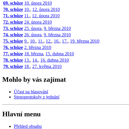
69. schůze
10. února 2010
70. schůze
10.
,
12. února 2010
71. schůze
11.
,
12. února 2010
72. schůze
24. února 2010
73. schůze
25. února
,
9. března 2010
74. schůze
26. února
,
9. března 2010
75. schůze
9.
,
10.
,
11.
,
12.
,
16.
,
17.
,
19. března 2010
76. schůze
2. března 2010
77. schůze
18. března
,
15. dubna 2010
78. schůze
13.
,
14.
,
16. dubna 2010
79. schůze
18.
,
27. května 2010
Mohlo by vás zajímat
Účast na hlasování
Stenoprotokoly z jednání
Hlavní menu
Přehled obsahu