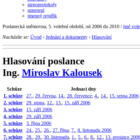
stenoprotokoly
usnesení
jmenný rejstřík
Poslanecká sněmovna, 5. volební období, od 2006 do 2010
/
jiné vol
Nacházíte se:
Úvod
›
Jednání a dokumenty
›
Hlasování
Hlasování poslance
Ing.
Miroslav Kalousek
Schůze
Jednací dny
1. schůze
27.
,
29. června
,
14.
,
28. července
,
4.
,
14.
,
15. srpna 2006
2. schůze
29. srpna
,
12.
,
13.
,
15. září 2006
3. schůze
15. září 2006
4. schůze
29. září 2006
5. schůze
3. října 2006
6. schůze
24.
,
25.
,
26.
,
27. října
,
7.
,
8. listopadu 2006
7. schůze
28.
,
29.
,
30. listopadu
,
1.
,
5.
,
6.
,
8.
,
12.
,
13. prosince 200