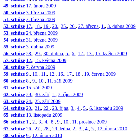
49. schůze
17. února 2009
50. schůze
3. března 2009
51. schůze
3. března 2009
52. schůze
17.
,
18.
,
19.
,
20.
,
25.
,
26.
,
27. března
,
1.
,
3. dubna 2009
53. schůze
24. března 2009
54. schůze
31. března 2009
55. schůze
3. dubna 2009
56. schůze
28.
,
29.
,
30. dubna
,
5.
,
6.
,
12.
,
13.
,
15. května 2009
57. schůze
12.
,
15. května 2009
58. schůze
7. června 2009
59. schůze
9.
,
10.
,
11.
,
12.
,
16.
,
17.
,
18.
,
19. června 2009
60. schůze
8.
,
9.
,
10.
,
11. září 2009
61. schůze
15. září 2009
62. schůze
29.
,
30. září
,
1.
,
2. října 2009
63. schůze
24.
,
25. září 2009
64. schůze
20.
,
21.
,
22.
,
23. října
,
3.
,
4.
,
5.
,
6. listopadu 2009
65. schůze
13. listopadu 2009
66. schůze
1.
,
2.
,
3.
,
4.
,
8.
,
9.
,
10.
,
11. prosince 2009
67. schůze
26.
,
27.
,
28.
,
29. ledna
,
2.
,
3.
,
4.
,
5.
,
12. února 2010
68. schůze
9.
,
12. února 2010