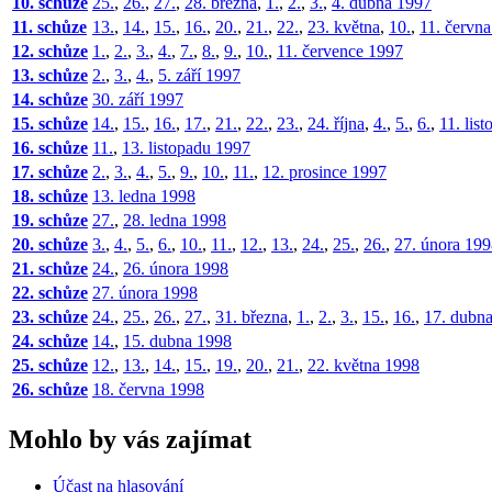
10. schůze
25.
,
26.
,
27.
,
28. března
,
1.
,
2.
,
3.
,
4. dubna 1997
11. schůze
13.
,
14.
,
15.
,
16.
,
20.
,
21.
,
22.
,
23. května
,
10.
,
11. červn
12. schůze
1.
,
2.
,
3.
,
4.
,
7.
,
8.
,
9.
,
10.
,
11. července 1997
13. schůze
2.
,
3.
,
4.
,
5. září 1997
14. schůze
30. září 1997
15. schůze
14.
,
15.
,
16.
,
17.
,
21.
,
22.
,
23.
,
24. října
,
4.
,
5.
,
6.
,
11. lis
16. schůze
11.
,
13. listopadu 1997
17. schůze
2.
,
3.
,
4.
,
5.
,
9.
,
10.
,
11.
,
12. prosince 1997
18. schůze
13. ledna 1998
19. schůze
27.
,
28. ledna 1998
20. schůze
3.
,
4.
,
5.
,
6.
,
10.
,
11.
,
12.
,
13.
,
24.
,
25.
,
26.
,
27. února 19
21. schůze
24.
,
26. února 1998
22. schůze
27. února 1998
23. schůze
24.
,
25.
,
26.
,
27.
,
31. března
,
1.
,
2.
,
3.
,
15.
,
16.
,
17. dubn
24. schůze
14.
,
15. dubna 1998
25. schůze
12.
,
13.
,
14.
,
15.
,
19.
,
20.
,
21.
,
22. května 1998
26. schůze
18. června 1998
Mohlo by vás zajímat
Účast na hlasování