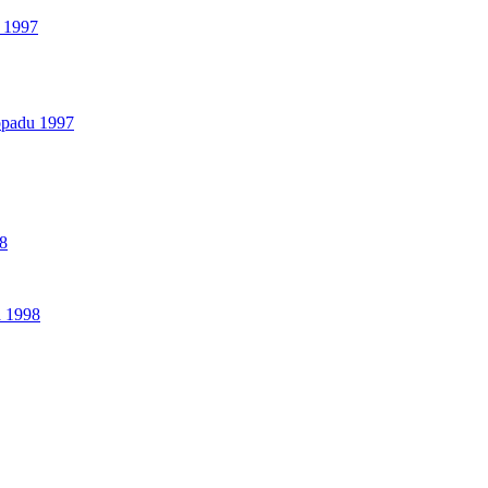
a 1997
topadu 1997
98
a 1998