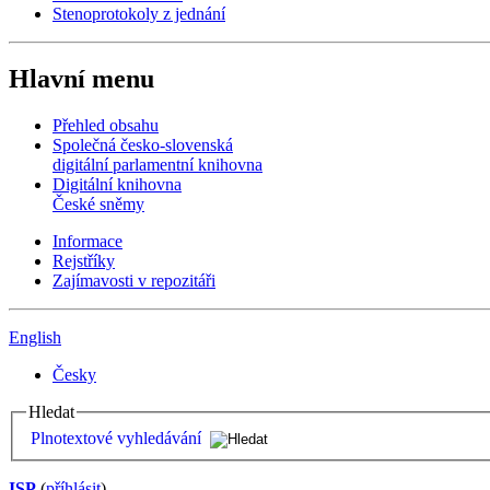
Stenoprotokoly z jednání
Hlavní menu
Přehled obsahu
Společná česko-slovenská
digitální parlamentní knihovna
Digitální knihovna
České sněmy
Informace
Rejstříky
Zajímavosti v repozitáři
English
Česky
Hledat
Plnotextové vyhledávání
ISP
(
příhlásit
)