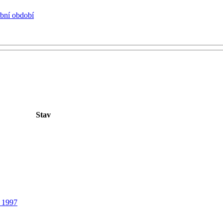
ební období
Stav
a 1997