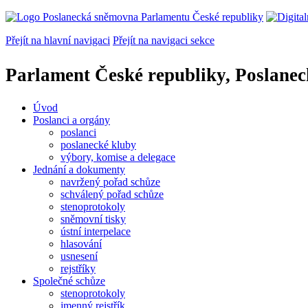
Přejít na hlavní navigaci
Přejít na navigaci sekce
Parlament České republiky, Poslane
Úvod
Poslanci a orgány
poslanci
poslanecké kluby
výbory, komise a delegace
Jednání a dokumenty
navržený pořad schůze
schválený pořad schůze
stenoprotokoly
sněmovní tisky
ústní interpelace
hlasování
usnesení
rejstříky
Společné schůze
stenoprotokoly
jmenný rejstřík