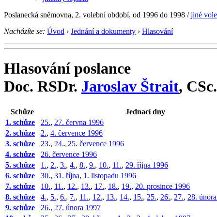
Poslanecká sněmovna, 2. volební období, od 1996 do 1998
/
jiné vol
Nacházíte se:
Úvod
›
Jednání a dokumenty
›
Hlasování
Hlasování poslance
Doc. RSDr.
Jaroslav Štrait
, CSc.
Schůze
Jednací dny
1. schůze
25.
,
27. června 1996
2. schůze
2.
,
4. července 1996
3. schůze
23.
,
24.
,
25. července 1996
4. schůze
26. července 1996
5. schůze
1.
,
2.
,
3.
,
4.
,
8.
,
9.
,
10.
,
11.
,
29. října 1996
6. schůze
30.
,
31. října
,
1. listopadu 1996
7. schůze
10.
,
11.
,
12.
,
13.
,
17.
,
18.
,
19.
,
20. prosince 1996
8. schůze
4.
,
5.
,
6.
,
7.
,
11.
,
12.
,
13.
,
14.
,
15.
,
25.
,
26.
,
27.
,
28. únor
9. schůze
26.
,
27. února 1997