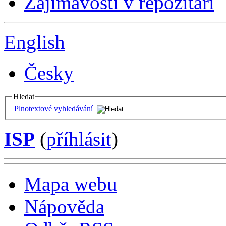
Zajímavosti v repozitáři
English
Česky
Hledat
Plnotextové vyhledávání
ISP
(
příhlásit
)
Mapa webu
Nápověda