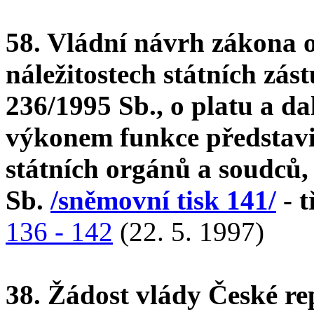
58. Vládní návrh zákona o
náležitostech státních zás
236/1995 Sb., o platu a da
výkonem funkce představit
státních orgánů a soudců,
Sb.
/sněmovní tisk 141/
- t
136 - 142
(22. 5. 1997)
38. Žádost vlády České re