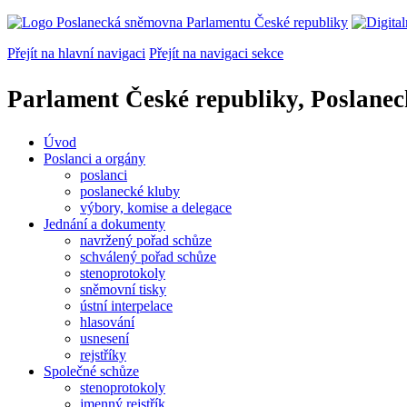
Přejít na hlavní navigaci
Přejít na navigaci sekce
Parlament České republiky, Poslane
Úvod
Poslanci a orgány
poslanci
poslanecké kluby
výbory, komise a delegace
Jednání a dokumenty
navržený pořad schůze
schválený pořad schůze
stenoprotokoly
sněmovní tisky
ústní interpelace
hlasování
usnesení
rejstříky
Společné schůze
stenoprotokoly
jmenný rejstřík