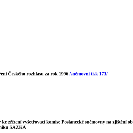
ření Českého rozhlasu za rok 1996
/sněmovní tisk 173/
ke zřízení vyšetřovací komise Poslanecké sněmovny na zjištění ob
podniku SAZKA