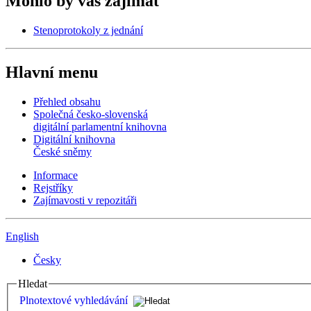
Mohlo by vás zajímat
Stenoprotokoly z jednání
Hlavní menu
Přehled obsahu
Společná česko-slovenská
digitální parlamentní knihovna
Digitální knihovna
České sněmy
Informace
Rejstříky
Zajímavosti v repozitáři
English
Česky
Hledat
Plnotextové vyhledávání