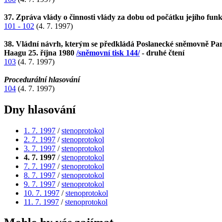
37. Zpráva vlády o činnosti vlády za dobu od počátku jejího funk
101 - 102
(4. 7. 1997)
38. Vládní návrh, kterým se předkládá Poslanecké sněmovně Pa
Haagu 25. října 1980
/sněmovní tisk 144/
- druhé čtení
103
(4. 7. 1997)
Procedurální hlasování
104
(4. 7. 1997)
Dny hlasování
1. 7. 1997
/
stenoprotokol
2. 7. 1997
/
stenoprotokol
3. 7. 1997
/
stenoprotokol
4. 7. 1997
/
stenoprotokol
7. 7. 1997
/
stenoprotokol
8. 7. 1997
/
stenoprotokol
9. 7. 1997
/
stenoprotokol
10. 7. 1997
/
stenoprotokol
11. 7. 1997
/
stenoprotokol