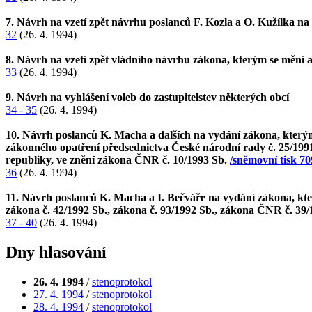
7. Návrh na vzetí zpět návrhu poslanců F. Kozla a O. Kužílka 
32
(26. 4. 1994)
8. Návrh na vzetí zpět vládního návrhu zákona, kterým se mění a
33
(26. 4. 1994)
9. Návrh na vyhlášení voleb do zastupitelstev některých obcí
34 - 35
(26. 4. 1994)
10. Návrh poslanců K. Macha a dalších na vydání zákona, kterým 
zákonného opatření předsednictva České národní rady č. 25/199
republiky, ve znění zákona ČNR č. 10/1993 Sb.
/sněmovní tisk 70
36
(26. 4. 1994)
11. Návrh poslanců K. Macha a I. Bečváře na vydání zákona, kte
zákona č. 42/1992 Sb., zákona č. 93/1992 Sb., zákona ČNR č. 39/
37 - 40
(26. 4. 1994)
Dny hlasování
26. 4. 1994
/
stenoprotokol
27. 4. 1994
/
stenoprotokol
28. 4. 1994
/
stenoprotokol