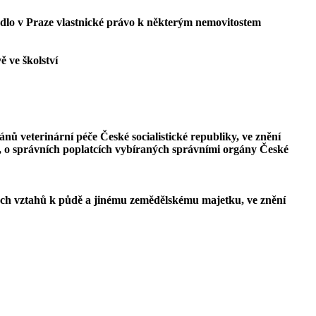
adlo v Praze vlastnické právo k některým nemovitostem
 ve školství
ů veterinární péče České socialistické republiky, ve znění
, o správních poplatcích vybíraných správními orgány České
kých vztahů k půdě a jinému zemědělskému majetku, ve znění