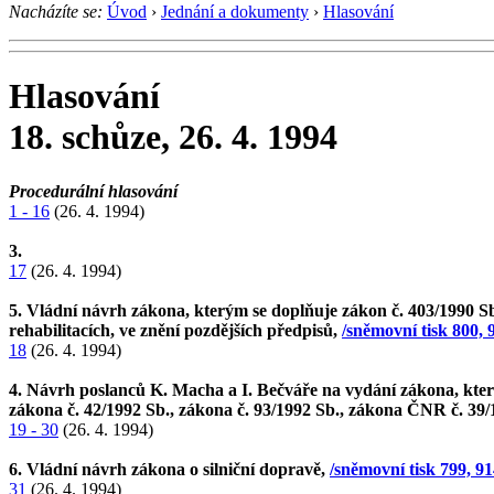
Nacházíte se:
Úvod
›
Jednání a dokumenty
›
Hlasování
Hlasování
18. schůze, 26. 4. 1994
Procedurální hlasování
1 - 16
(26. 4. 1994)
3.
17
(26. 4. 1994)
5. Vládní návrh zákona, kterým se doplňuje zákon č. 403/1990 Sb
rehabilitacích, ve znění pozdějších předpisů,
/sněmovní tisk 800, 
18
(26. 4. 1994)
4. Návrh poslanců K. Macha a I. Bečváře na vydání zákona, kter
zákona č. 42/1992 Sb., zákona č. 93/1992 Sb., zákona ČNR č. 39/
19 - 30
(26. 4. 1994)
6. Vládní návrh zákona o silniční dopravě,
/sněmovní tisk 799, 91
31
(26. 4. 1994)