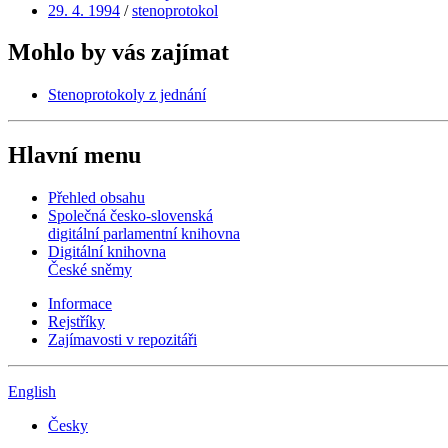
29. 4. 1994
/
stenoprotokol
Mohlo by vás zajímat
Stenoprotokoly z jednání
Hlavní menu
Přehled obsahu
Společná česko-slovenská
digitální parlamentní knihovna
Digitální knihovna
České sněmy
Informace
Rejstříky
Zajímavosti v repozitáři
English
Česky