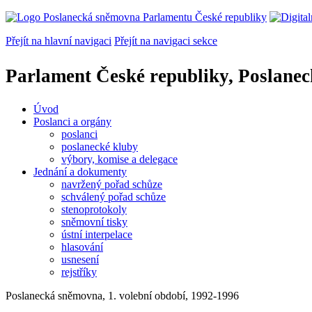
Přejít na hlavní navigaci
Přejít na navigaci sekce
Parlament České republiky, Poslane
Úvod
Poslanci a orgány
poslanci
poslanecké kluby
výbory, komise a delegace
Jednání a dokumenty
navržený pořad schůze
schválený pořad schůze
stenoprotokoly
sněmovní tisky
ústní interpelace
hlasování
usnesení
rejstříky
Poslanecká sněmovna, 1. volební období, 1992-1996