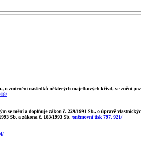
., o zmírnění následků některých majetkových křivd, ve znění poz
918/
ým se mění a doplňuje zákon č. 229/1991 Sb., o úpravě vlastnick
1993 Sb. a zákona č. 183/1993 Sb.
/sněmovní tisk 797, 921/
4/