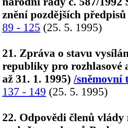
národní rady č. 587/1992 S
znění pozdějších předpis
89 - 125
(25. 5. 1995)
21. Zpráva o stavu vysílá
republiky pro rozhlasové a 
až 31. 1. 1995)
/sněmovní t
137 - 149
(25. 5. 1995)
22. Odpovědi členů vlády 