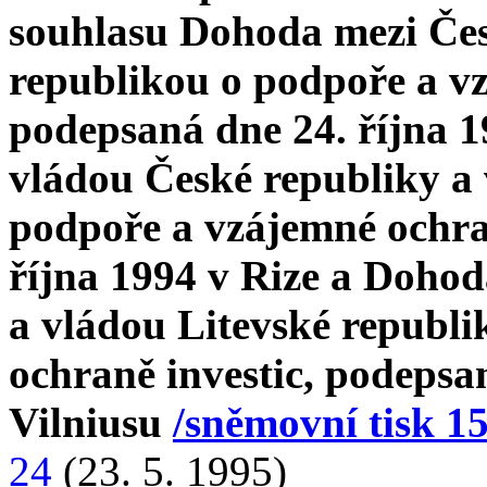
souhlasu Dohoda mezi Če
republikou o podpoře a vz
podepsaná dne 24. října 1
vládou České republiky a 
podpoře a vzájemné ochran
října 1994 v Rize a Doho
a vládou Litevské republ
ochraně investic, podepsa
Vilniusu
/sněmovní tisk 1
24
(23. 5. 1995)