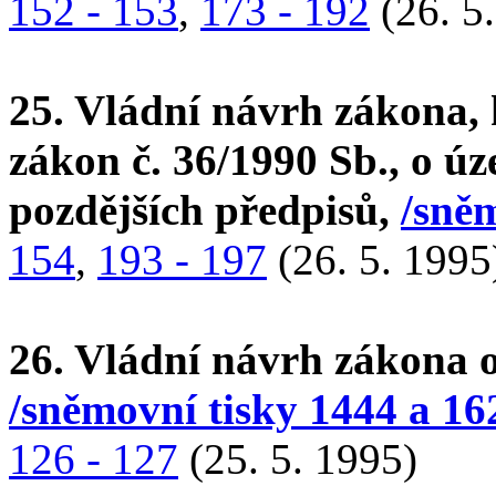
152 - 153
,
173 - 192
(26. 5
25. Vládní návrh zákona, 
zákon č. 36/1990 Sb., o úz
pozdějších předpisů,
/sněm
154
,
193 - 197
(26. 5. 1995
26. Vládní návrh zákona o
/sněmovní tisky 1444 a 16
126 - 127
(25. 5. 1995)