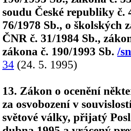
soudu České republiky č. 
76/1978 Sb., o školských z
ČNR č. 31/1984 Sb., záko
zákona č. 190/1993 Sb.
/s
34
(24. 5. 1995)
13. Zákon o ocenění někt
za osvobození v souvislost
světové války, přijatý Po
dubna 1995 a vrácený pre