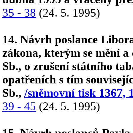
35 - 38
(24. 5. 1995)
14. Návrh poslance Libor
zákona, kterým se mění a 
Sb., o zrušení státního t
opatřeních s tím souvisejí
Sb.,
/sněmovní tisk 1367, 
39 - 45
(24. 5. 1995)
15. Návrh poslanců Pavla 