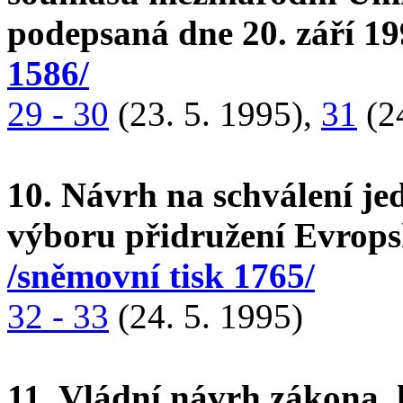
podepsaná dne 20. září 1
1586/
29 - 30
(23. 5. 1995),
31
(24
10. Návrh na schválení j
výboru přidružení Evrops
/sněmovní tisk 1765/
32 - 33
(24. 5. 1995)
11. Vládní návrh zákona, 