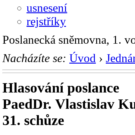
usnesení
rejstříky
Poslanecká sněmovna, 1. v
Nacházíte se:
Úvod
›
Jedná
Hlasování poslance
PaedDr. Vlastislav K
31. schůze