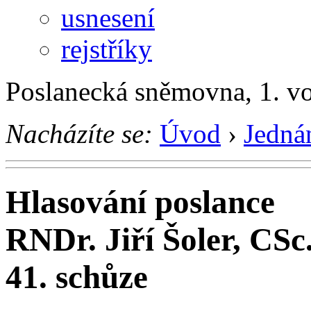
usnesení
rejstříky
Poslanecká sněmovna, 1. v
Nacházíte se:
Úvod
›
Jedná
Hlasování poslance
RNDr. Jiří Šoler, CSc
41. schůze