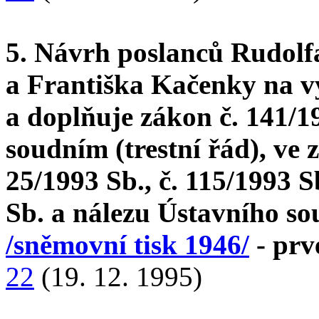
5. Návrh poslanců Rudolf
a Františka Kačenky na v
a doplňuje zákon č. 141/19
soudním (trestní řád), ve 
25/1993 Sb., č. 115/1993 Sb
Sb. a nálezu Ústavního so
/sněmovní tisk 1946/
- prv
22
(19. 12. 1995)