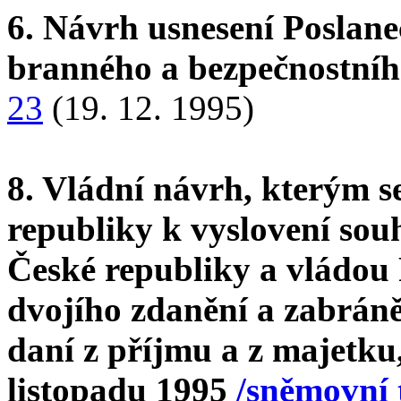
6. Návrh usnesení Poslan
branného a bezpečnostníh
23
(19. 12. 1995)
8. Vládní návrh, kterým 
republiky k vyslovení so
České republiky a vládou
dvojího zdanění a zabrán
daní z příjmu a z majetku
listopadu 1995
/sněmovní 