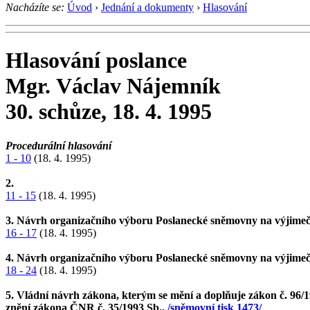
Nacházíte se:
Úvod
›
Jednání a dokumenty
›
Hlasování
Hlasování poslance
Mgr. Václav Nájemník
30. schůze, 18. 4. 1995
Procedurální hlasování
1 - 10
(18. 4. 1995)
2.
11 - 15
(18. 4. 1995)
3. Návrh organizačního výboru Poslanecké sněmovny na výjimeč
16 - 17
(18. 4. 1995)
4. Návrh organizačního výboru Poslanecké sněmovny na výjimeč
18 - 24
(18. 4. 1995)
5. Vládní návrh zákona, kterým se mění a doplňuje zákon č. 96/1
znění zákona ČNR č. 35/1993 Sb.,
/sněmovní tisk 1473/