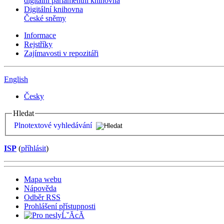
digitální parlamentní knihovna
Digitální knihovna
České sněmy
Informace
Rejstříky
Zajímavosti v repozitáři
English
Česky
Hledat
Plnotextové vyhledávání
ISP
(
příhlásit
)
Mapa webu
Nápověda
Odběr RSS
Prohlášení přístupnosti