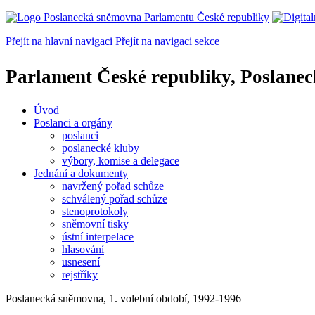
Přejít na hlavní navigaci
Přejít na navigaci sekce
Parlament České republiky, Poslane
Úvod
Poslanci a orgány
poslanci
poslanecké kluby
výbory, komise a delegace
Jednání a dokumenty
navržený pořad schůze
schválený pořad schůze
stenoprotokoly
sněmovní tisky
ústní interpelace
hlasování
usnesení
rejstříky
Poslanecká sněmovna, 1. volební období, 1992-1996