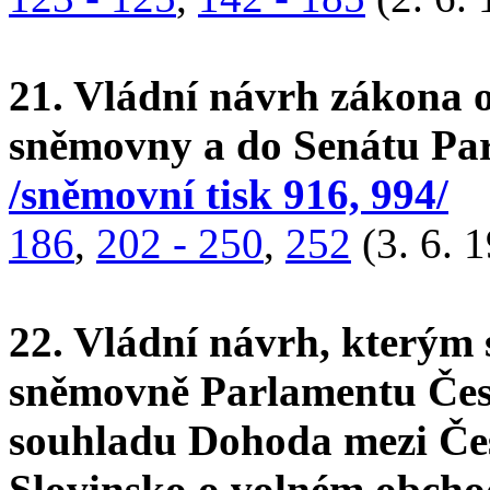
21. Vládní návrh zákona 
sněmovny a do Senátu Par
/sněmovní tisk 916, 994/
186
,
202 - 250
,
252
(3. 6. 
22. Vládní návrh, kterým
sněmovně Parlamentu Česk
souhladu Dohoda mezi Če
Slovinsko o volném obcho