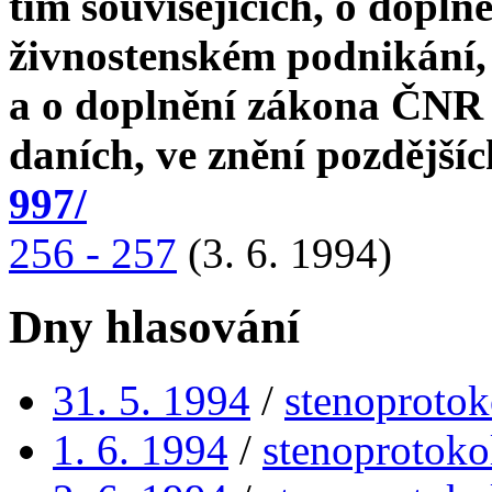
tím souvisejících, o dopln
živnostenském podnikání, 
a o doplnění zákona ČNR č
daních, ve znění pozdější
997/
256 - 257
(3. 6. 1994)
Dny hlasování
31. 5. 1994
/
stenoprotok
1. 6. 1994
/
stenoprotoko