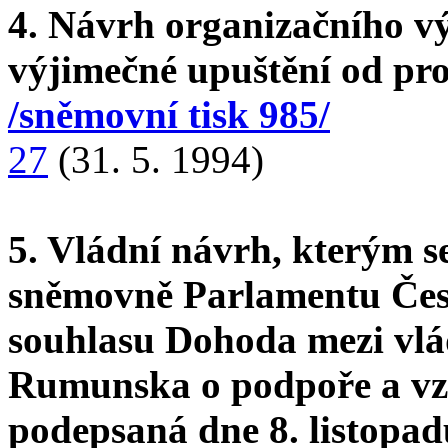
4. Návrh organizačního v
výjimečné upuštění od pr
/sněmovní tisk 985/
27
(31. 5. 1994)
5. Vládní návrh, kterým s
sněmovně Parlamentu Česk
souhlasu Dohoda mezi vlá
Rumunska o podpoře a vzá
podepsaná dne 8. listopa