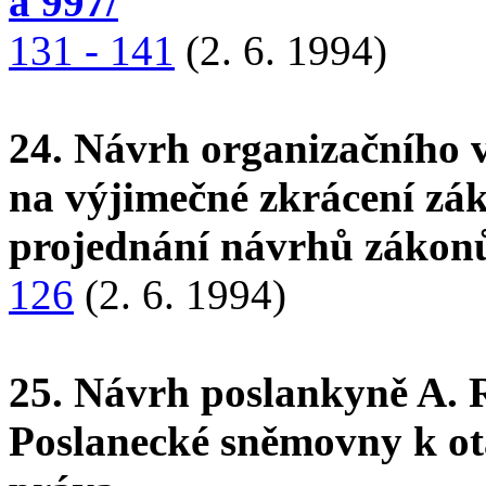
a 997/
131 - 141
(2. 6. 1994)
24. Návrh organizačního
na výjimečné zkrácení zá
projednání návrhů zákon
126
(2. 6. 1994)
25. Návrh poslankyně A. 
Poslanecké sněmovny k o