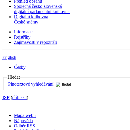
Přehled obsahu
Společná česko-slovenská
digitální parlamentní knihovna
Digitální knihovna
České sněmy
Informace
Rejstříky
Zajímavosti v repozitáři
English
Česky
Hledat
Plnotextové vyhledávání
ISP
(
příhlásit
)
Mapa webu
Nápověda
Odběr RSS