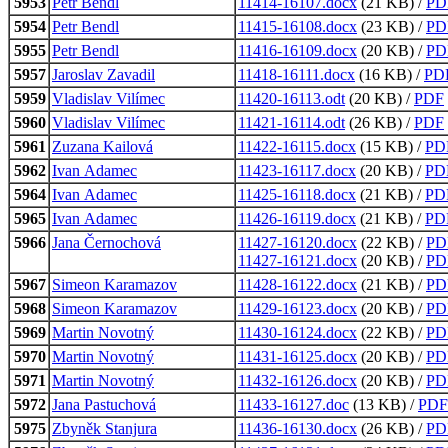
5953
Petr Bendl
11414-16107.docx
(21 KB) /
PD
5954
Petr Bendl
11415-16108.docx
(23 KB) /
PD
5955
Petr Bendl
11416-16109.docx
(20 KB) /
PD
5957
Jaroslav Zavadil
11418-16111.docx
(16 KB) /
PD
5959
Vladislav Vilímec
11420-16113.odt
(20 KB) /
PDF
5960
Vladislav Vilímec
11421-16114.odt
(26 KB) /
PDF
5961
Zuzana Kailová
11422-16115.docx
(15 KB) /
PD
5962
Ivan Adamec
11423-16117.docx
(20 KB) /
PD
5964
Ivan Adamec
11425-16118.docx
(21 KB) /
PD
5965
Ivan Adamec
11426-16119.docx
(21 KB) /
PD
5966
Jana Černochová
11427-16120.docx
(22 KB) /
PD
11427-16121.docx
(20 KB) /
PD
5967
Simeon Karamazov
11428-16122.docx
(21 KB) /
PD
5968
Simeon Karamazov
11429-16123.docx
(20 KB) /
PD
5969
Martin Novotný
11430-16124.docx
(22 KB) /
PD
5970
Martin Novotný
11431-16125.docx
(20 KB) /
PD
5971
Martin Novotný
11432-16126.docx
(20 KB) /
PD
5972
Jana Pastuchová
11433-16127.doc
(13 KB) /
PDF
5975
Zbyněk Stanjura
11436-16130.docx
(26 KB) /
PD