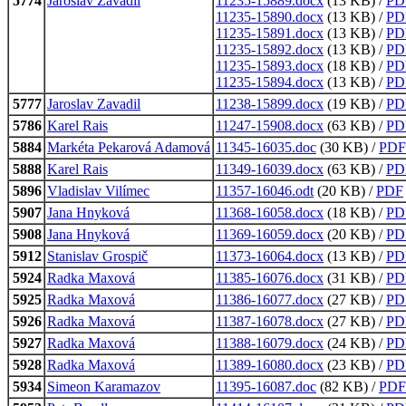
5774
Jaroslav Zavadil
11235-15889.docx
(13 KB) /
PD
11235-15890.docx
(13 KB) /
PD
11235-15891.docx
(13 KB) /
PD
11235-15892.docx
(13 KB) /
PD
11235-15893.docx
(18 KB) /
PD
11235-15894.docx
(13 KB) /
PD
5777
Jaroslav Zavadil
11238-15899.docx
(19 KB) /
PD
5786
Karel Rais
11247-15908.docx
(63 KB) /
PD
5884
Markéta Pekarová Adamová
11345-16035.doc
(30 KB) /
PDF
5888
Karel Rais
11349-16039.docx
(63 KB) /
PD
5896
Vladislav Vilímec
11357-16046.odt
(20 KB) /
PDF
5907
Jana Hnyková
11368-16058.docx
(18 KB) /
PD
5908
Jana Hnyková
11369-16059.docx
(20 KB) /
PD
5912
Stanislav Grospič
11373-16064.docx
(13 KB) /
PD
5924
Radka Maxová
11385-16076.docx
(31 KB) /
PD
5925
Radka Maxová
11386-16077.docx
(27 KB) /
PD
5926
Radka Maxová
11387-16078.docx
(27 KB) /
PD
5927
Radka Maxová
11388-16079.docx
(24 KB) /
PD
5928
Radka Maxová
11389-16080.docx
(23 KB) /
PD
5934
Simeon Karamazov
11395-16087.doc
(82 KB) /
PDF