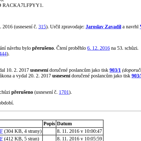
ID RACKA7LFPYY1.
. 2016 (usnesení č.
315
). Určil zpravodaje:
Jaroslav Zavadil
a navrhl
vání návrhu bylo
přerušeno
.
Čtení proběhlo
6. 12. 2016
na 53. schůzi.
444
).
dal 10. 2. 2017
usnesení
doručené poslancům jako tisk
903/1
(doporuč
ákona a vydal 20. 2. 2017
usnesení
doručené poslancům jako tisk
903/
schůzi
přerušeno
(usnesení č.
1701
).
období.
Popis
Datum
F
(304 KB, 4 strany)
8. 11. 2016 v 10:00:47
F
(412 KB, 5 stran)
8. 11. 2016 v 10:05:59