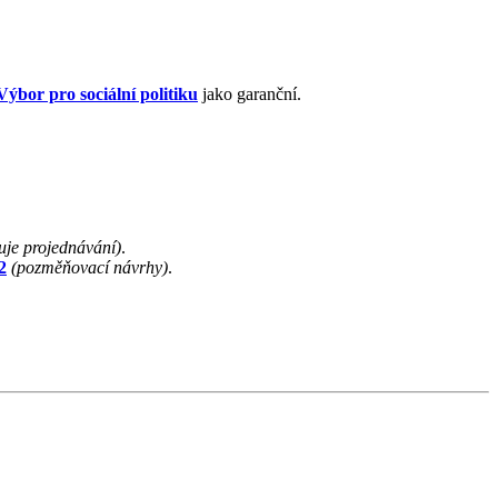
Výbor pro sociální politiku
jako garanční.
uje projednávání)
.
2
(pozměňovací návrhy)
.