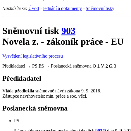
Nacházíte se:
Úvod
›
Jednání a dokumenty
›
Sněmovní tisky
Sněmovní tisk
903
Novela z. - zákoník práce - EU
Vysvětlení legislativního procesu
Předkladatel
→
PS
PS
→
Poslanecká sněmovna
O
1
V
2
G
3
Předkladatel
Vláda
předložila
sněmovně návrh zákona 9. 9. 2016.
Zástupce navrhovatele: min. práce a soc. věcí.
Poslanecká sněmovna
PS
Návrh zákona rozeslán poslancům jako tisk
903/0
dne 9. 9. 201