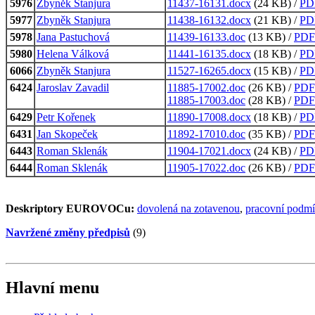
5976
Zbyněk Stanjura
11437-16131.docx
(24 KB) /
PD
5977
Zbyněk Stanjura
11438-16132.docx
(21 KB) /
PD
5978
Jana Pastuchová
11439-16133.doc
(13 KB) /
PDF
5980
Helena Válková
11441-16135.docx
(18 KB) /
PD
6066
Zbyněk Stanjura
11527-16265.docx
(15 KB) /
PD
6424
Jaroslav Zavadil
11885-17002.doc
(26 KB) /
PDF
11885-17003.doc
(28 KB) /
PDF
6429
Petr Kořenek
11890-17008.docx
(18 KB) /
PD
6431
Jan Skopeček
11892-17010.doc
(35 KB) /
PDF
6443
Roman Sklenák
11904-17021.docx
(24 KB) /
PD
6444
Roman Sklenák
11905-17022.doc
(26 KB) /
PDF
Deskriptory EUROVOCu:
dovolená na zotavenou
,
pracovní podm
Navržené změny předpisů
(9)
Hlavní menu