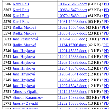
5506
Karel Rais
10967-15478.docx
(64 KB) /
PD
5507
Karel Rais
10968-15479.docx
(63 KB) /
PD
5509
Karel Rais
10970-15480.docx
(64 KB) /
PD
5570
Karel Rais
11031-15563.docx
(65 KB) /
PD
5571
Radka Maxová
11032-15564.doc
(43 KB) /
PDF
5574
Radka Maxová
11035-15567.docx
(23 KB) /
PD
5633
Jana Pastuchová
11094-15636.doc
(13 KB) /
PDF
5673
Radka Maxová
11134-15706.docx
(42 KB) /
PD
5740
Jana Hnyková
11201-15837.docx
(13 KB) /
PD
5741
Jana Hnyková
11202-15838.docx
(14 KB) /
PD
5742
Jana Hnyková
11203-15839.docx
(12 KB) /
PD
5743
Jana Hnyková
11204-15840.docx
(12 KB) /
PD
5744
Jana Hnyková
11205-15841.docx
(12 KB) /
PD
5745
Jana Hnyková
11206-15842.docx
(12 KB) /
PD
5746
Jana Hnyková
11207-15843.docx
(12 KB) /
PD
5751
Miroslav Opálka
11212-15863.docx
(15 KB) /
PD
5767
Simeon Karamazov
11228-15882.doc
(83 KB) /
PDF
5771
Jaroslav Zavadil
11232-15888.docx
(13 KB) /
PD