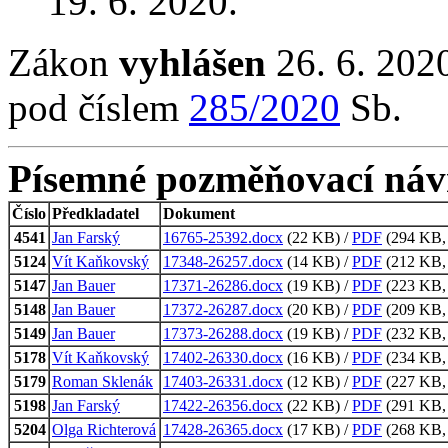
19. 6. 2020.
Zákon
vyhlášen
26. 6. 2020
pod číslem
285/2020
Sb.
Písemné pozměňovací náv
Číslo
Předkladatel
Dokument
4541
Jan Farský
16765-25392.docx
(22 KB) /
PDF
(294 KB, 
5124
Vít Kaňkovský
17348-26257.docx
(14 KB) /
PDF
(212 KB, 
5147
Jan Bauer
17371-26286.docx
(19 KB) /
PDF
(223 KB, 
5148
Jan Bauer
17372-26287.docx
(20 KB) /
PDF
(209 KB, 
5149
Jan Bauer
17373-26288.docx
(19 KB) /
PDF
(232 KB, 
5178
Vít Kaňkovský
17402-26330.docx
(16 KB) /
PDF
(234 KB, 
5179
Roman Sklenák
17403-26331.docx
(12 KB) /
PDF
(227 KB, 
5198
Jan Farský
17422-26356.docx
(22 KB) /
PDF
(291 KB, 
5204
Olga Richterová
17428-26365.docx
(17 KB) /
PDF
(268 KB, 