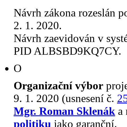
Návrh zákona rozeslán p
2. 1. 2020.
Návrh zaevidován v sys
PID ALBSBD9KQ7CY.
O
Organizační výbor
proj
9. 1. 2020 (usnesení č.
2
Mgr. Roman Sklenák
a 
politiku
jako garanční.