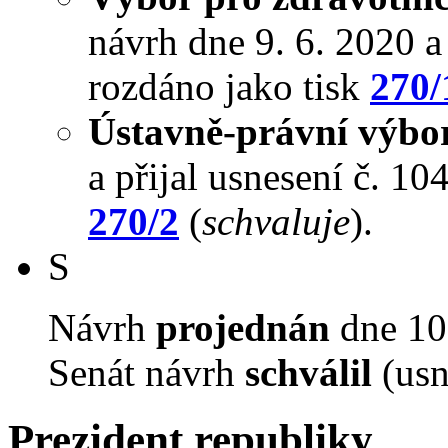
návrh dne 9. 6. 2020 a 
rozdáno jako tisk
270/
Ústavně-právní výbo
a přijal usnesení č. 10
270/2
(
schvaluje
).
S
Návrh
projednán
dne 10.
Senát návrh
schválil
(usn
Prezident republiky