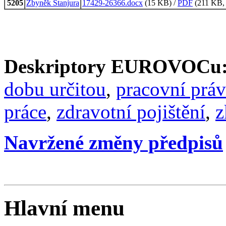
5205
Zbyněk Stanjura
17429-26366.docx
(15 KB) /
PDF
(211 KB, 
Deskriptory EUROVOCu
dobu určitou
,
pracovní prá
práce
,
zdravotní pojištění
,
z
Navržené změny předpisů
Hlavní menu