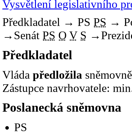
Vysvětlení legislativního p
Předkladatel
→
PS
PS
→
P
→
Senát
PS
O
V
S
→
Prezid
Předkladatel
Vláda
předložila
sněmovně 
Zástupce navrhovatele: min.
Poslanecká sněmovna
PS