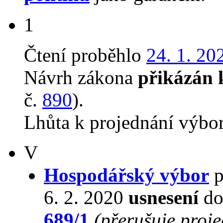
1
Čtení proběhlo
24. 1. 20
Návrh zákona
přikázán 
č.
890
).
Lhůta k projednání výbo
V
Hospodářský výbor
p
6. 2. 2020
usnesení
do
689/1
(přerušuje proj