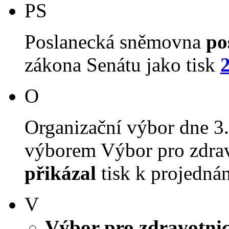
PS
Poslanecká sněmovna
po
zákona Senátu jako tisk
O
Organizační výbor dne 3
výborem Výbor pro zdravot
přikázal
tisk k projednán
V
Výbor pro zdravotnict