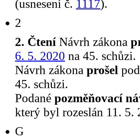
(usnesení č.
1117
).
2
2. Čtení
Návrh zákona
p
6. 5. 2020
na 45. schůzi.
Návrh zákona
prošel
podr
45. schůzi.
Podané
pozměňovací ná
který byl rozeslán 11. 5.
G