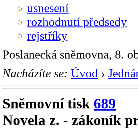
usnesení
rozhodnutí předsedy
rejstříky
Poslanecká sněmovna, 8. o
Nacházíte se:
Úvod
›
Jedná
Sněmovní tisk
689
Novela z. - zákoník p