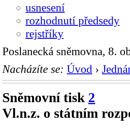
usnesení
rozhodnutí předsedy
rejstříky
Poslanecká sněmovna, 8. o
Nacházíte se:
Úvod
›
Jedná
Sněmovní tisk
2
Vl.n.z. o státním roz