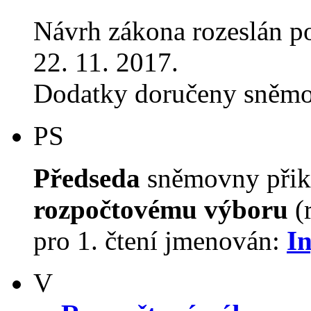
Návrh zákona rozeslán p
22. 11. 2017.
Dodatky doručeny sněmo
PS
Předseda
sněmovny přiká
rozpočtovému výboru
(
pro 1. čtení jmenován:
In
V