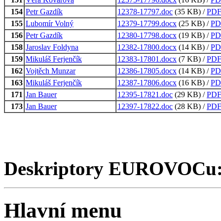
154
Petr Gazdík
12378-17797.doc
(35 KB) /
PD
155
Lubomír Volný
12379-17799.docx
(25 KB) /
PD
156
Petr Gazdík
12380-17798.docx
(19 KB) /
PD
158
Jaroslav Foldyna
12382-17800.docx
(14 KB) /
PD
159
Mikuláš Ferjenčík
12383-17801.docx
(7 KB) /
PD
162
Vojtěch Munzar
12386-17805.docx
(14 KB) /
PD
163
Mikuláš Ferjenčík
12387-17806.docx
(16 KB) /
PD
171
Jan Bauer
12395-17821.doc
(29 KB) /
PD
173
Jan Bauer
12397-17822.doc
(28 KB) /
PD
Deskriptory EUROVOCu
Hlavní menu