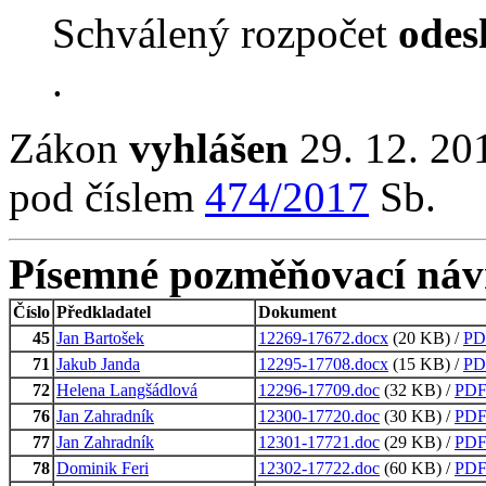
Schválený rozpočet
odes
.
Zákon
vyhlášen
29. 12. 20
pod číslem
474/2017
Sb.
Písemné pozměňovací náv
Číslo
Předkladatel
Dokument
45
Jan Bartošek
12269-17672.docx
(20 KB) /
PD
71
Jakub Janda
12295-17708.docx
(15 KB) /
PD
72
Helena Langšádlová
12296-17709.doc
(32 KB) /
PD
76
Jan Zahradník
12300-17720.doc
(30 KB) /
PD
77
Jan Zahradník
12301-17721.doc
(29 KB) /
PD
78
Dominik Feri
12302-17722.doc
(60 KB) /
PD