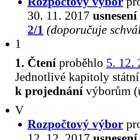
Rozpočtový výbor
pro
30. 11. 2017
usnesení
2/1
(doporučuje schvál
1
1. Čtení
proběhlo
5. 12.
Jednotlivé kapitoly stát
k projednání
výborům (u
V
Rozpočtový výbor
pro
12. 12. 2017
usnesení