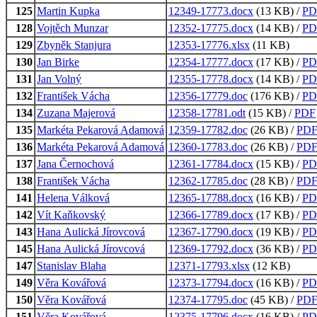
125
Martin Kupka
12349-17773.docx
(13 KB) /
PD
128
Vojtěch Munzar
12352-17775.docx
(14 KB) /
PD
129
Zbyněk Stanjura
12353-17776.xlsx
(11 KB)
130
Jan Birke
12354-17777.docx
(17 KB) /
PD
131
Jan Volný
12355-17778.docx
(14 KB) /
PD
132
František Vácha
12356-17779.doc
(176 KB) /
PD
134
Zuzana Majerová
12358-17781.odt
(15 KB) /
PDF
135
Markéta Pekarová Adamová
12359-17782.doc
(26 KB) /
PD
136
Markéta Pekarová Adamová
12360-17783.doc
(26 KB) /
PD
137
Jana Černochová
12361-17784.docx
(15 KB) /
PD
138
František Vácha
12362-17785.doc
(28 KB) /
PD
141
Helena Válková
12365-17788.docx
(16 KB) /
PD
142
Vít Kaňkovský
12366-17789.docx
(17 KB) /
PD
143
Hana Aulická Jírovcová
12367-17790.docx
(19 KB) /
PD
145
Hana Aulická Jírovcová
12369-17792.docx
(36 KB) /
PD
147
Stanislav Blaha
12371-17793.xlsx
(12 KB)
149
Věra Kovářová
12373-17794.docx
(16 KB) /
PD
150
Věra Kovářová
12374-17795.doc
(45 KB) /
PD
151
Věra Kovářová
12375-17796.docx
(16 KB) /
PD