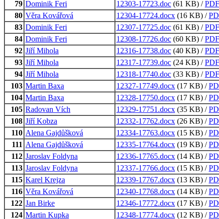
79
Dominik Feri
12303-17723.doc
(61 KB) /
PD
80
Věra Kovářová
12304-17724.docx
(16 KB) /
PD
83
Dominik Feri
12307-17725.doc
(61 KB) /
PD
84
Dominik Feri
12308-17726.doc
(60 KB) /
PD
92
Jiří Mihola
12316-17738.doc
(40 KB) /
PD
93
Jiří Mihola
12317-17739.doc
(24 KB) /
PD
94
Jiří Mihola
12318-17740.doc
(33 KB) /
PD
103
Martin Baxa
12327-17749.docx
(17 KB) /
PD
104
Martin Baxa
12328-17750.docx
(17 KB) /
PD
105
Radovan Vích
12329-17751.docx
(35 KB) /
PD
108
Jiří Kobza
12332-17762.docx
(26 KB) /
PD
110
Alena Gajdůšková
12334-17763.docx
(15 KB) /
PD
111
Alena Gajdůšková
12335-17764.docx
(19 KB) /
PD
112
Jaroslav Foldyna
12336-17765.docx
(14 KB) /
PD
113
Jaroslav Foldyna
12337-17766.docx
(15 KB) /
PD
115
Karel Krejza
12339-17767.docx
(13 KB) /
PD
116
Věra Kovářová
12340-17768.docx
(14 KB) /
PD
122
Jan Birke
12346-17772.docx
(17 KB) /
PD
124
Martin Kupka
12348-17774.docx
(12 KB) /
PD