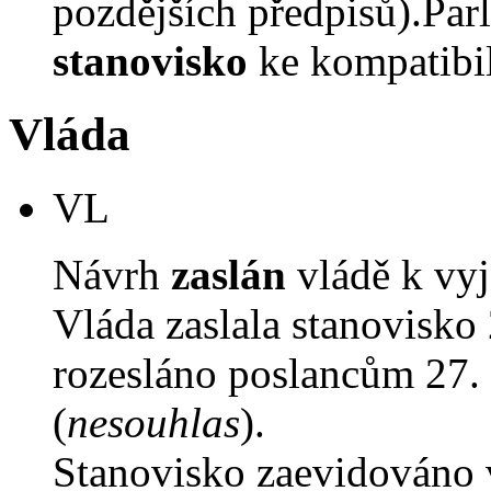
pozdějších předpisů).Parl
stanovisko
ke kompatibil
Vláda
VL
Návrh
zaslán
vládě k vyj
Vláda zaslala stanovisko
rozesláno poslancům 27. 
(
nesouhlas
).
Stanovisko zaevidováno