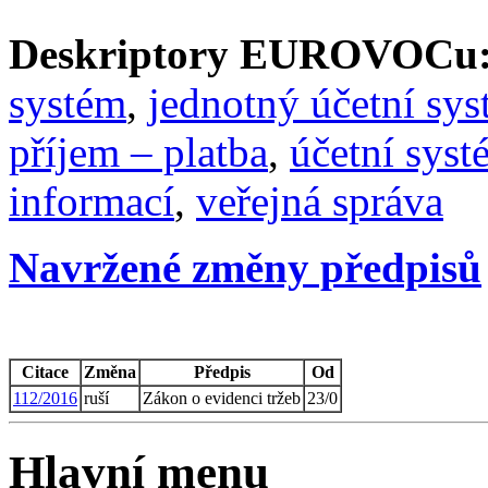
Deskriptory EUROVOCu
systém
,
jednotný účetní sy
příjem – platba
,
účetní syst
informací
,
veřejná správa
Navržené změny předpisů
Citace
Změna
Předpis
Od
112/2016
ruší
Zákon o evidenci tržeb
23/0
Hlavní menu