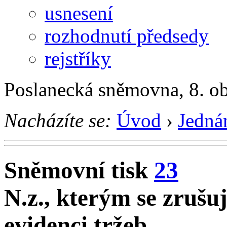
usnesení
rozhodnutí předsedy
rejstříky
Poslanecká sněmovna, 8. o
Nacházíte se:
Úvod
›
Jedná
Sněmovní tisk
23
N.z., kterým se zrušu
evidenci tržeb