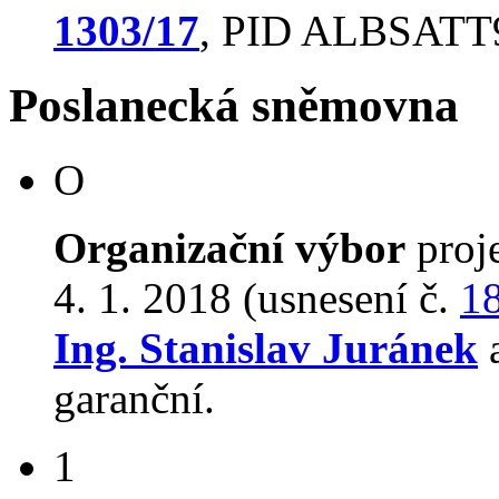
1303/17
, PID ALBSATT9
Poslanecká sněmovna
O
Organizační výbor
proj
4. 1. 2018 (usnesení č.
1
Ing. Stanislav Juránek
a
garanční.
1