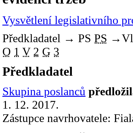
Vysvětlení legislativního p
Předkladatel
→
PS
PS
→
Vl
O
1
V
2
G
3
Předkladatel
Skupina poslanců
předloži
1. 12. 2017.
Zástupce navrhovatele: Fiala