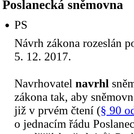
Poslanecká sněmovna
PS
Návrh zákona rozeslán p
5. 12. 2017.
Navrhovatel
navrhl
sněm
zákona tak, aby sněmovn
již v prvém čtení (
§ 90 o
o jednacím řádu Poslane