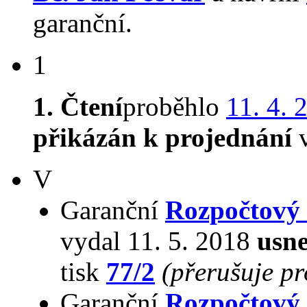
garanční.
1
1. Čtení
proběhlo
11. 4. 
přikázán k projednání
v
V
Garanční
Rozpočtový
vydal 11. 5. 2018
usne
tisk
77/2
(přerušuje p
Garanční
Rozpočtový