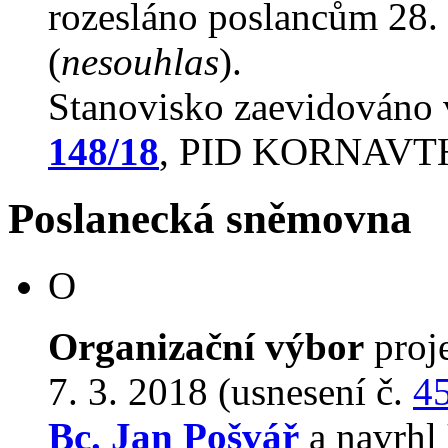
rozesláno poslancům 28. 
(
nesouhlas
).
Stanovisko zaevidováno
148/18
, PID KORNAVT
Poslanecká sněmovna
O
Organizační výbor
proj
7. 3. 2018 (usnesení č.
4
Bc. Jan Pošvář
a navrhl