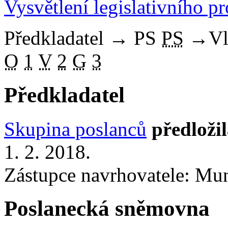
Vysvětlení legislativního p
Předkladatel
→
PS
PS
→
Vl
O
1
V
2
G
3
Předkladatel
Skupina poslanců
předloži
1. 2. 2018.
Zástupce navrhovatele: Munz
Poslanecká sněmovna