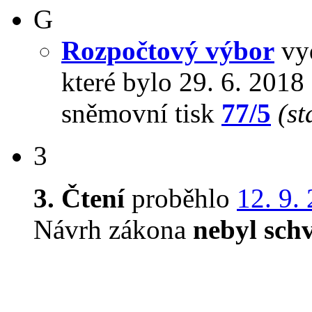
G
Rozpočtový výbor
vyd
které bylo 29. 6. 201
sněmovní tisk
77/5
(st
3
3. Čtení
proběhlo
12. 9.
Návrh zákona
nebyl sch