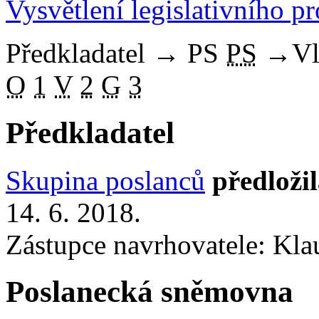
Vysvětlení legislativního p
Předkladatel
→
PS
PS
→
Vl
O
1
V
2
G
3
Předkladatel
Skupina poslanců
předloži
14. 6. 2018.
Zástupce navrhovatele: Klau
Poslanecká sněmovna