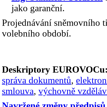
jako garanční.
Projednávání sněmovního t
volebního období.
Deskriptory EUROVOCu
správa dokumentů
,
elektro
smlouva
,
výchovně vzděláva
Navržené změny předpisů