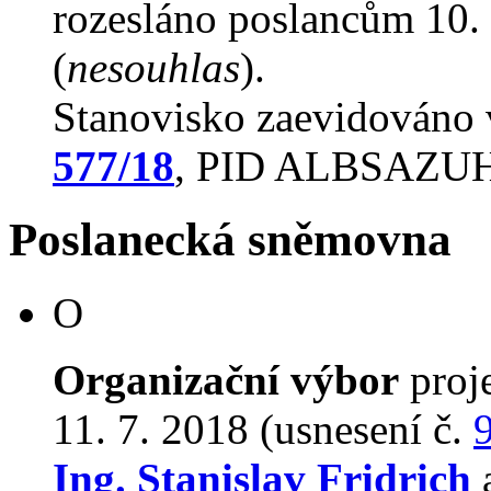
rozesláno poslancům 10. 
(
nesouhlas
).
Stanovisko zaevidováno
577/18
, PID ALBSAZU
Poslanecká sněmovna
O
Organizační výbor
proj
11. 7. 2018 (usnesení č.
Ing. Stanislav Fridrich