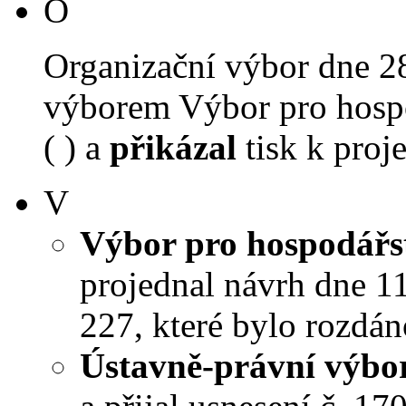
O
Organizační výbor dne 2
výborem Výbor pro hospo
( ) a
přikázal
tisk k proj
V
Výbor pro hospodářst
projednal návrh dne 11.
227, které bylo rozdán
Ústavně-právní výbo