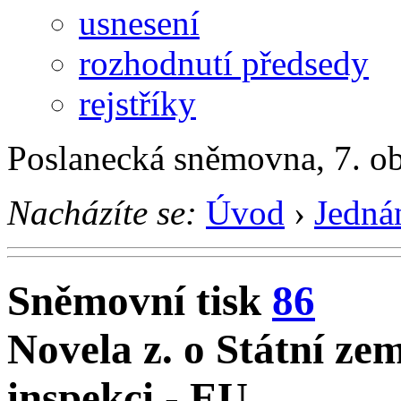
usnesení
rozhodnutí předsedy
rejstříky
Poslanecká sněmovna, 7. o
Nacházíte se:
Úvod
›
Jedná
Sněmovní tisk
86
Novela z. o Státní ze
inspekci - EU