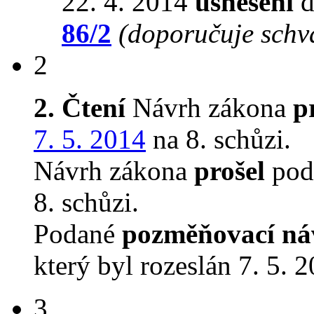
22. 4. 2014
usnesení
d
86/2
(doporučuje schvá
2
2. Čtení
Návrh zákona
p
7. 5. 2014
na 8. schůzi.
Návrh zákona
prošel
podr
8. schůzi.
Podané
pozměňovací ná
který byl rozeslán 7. 5. 
3