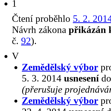
1
Čtení proběhlo
5. 2. 201
Návrh zákona
přikázán 
č.
92
).
V
Zemědělský výbor
pro
5. 3. 2014
usnesení
do
(přerušuje projednává
Zemědělský výbor
pro