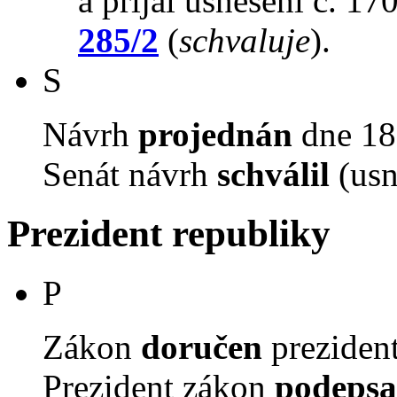
a přijal usnesení č. 17
285/2
(
schvaluje
).
S
Návrh
projednán
dne 18.
Senát návrh
schválil
(usn
Prezident republiky
P
Zákon
doručen
prezident
Prezident zákon
podepsa