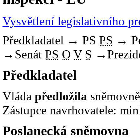
Vysvětlení legislativního p
Předkladatel
→
PS
PS
→
P
→
Senát
PS
O
V
S
→
Prezid
Předkladatel
Vláda
předložila
sněmovně 
Zástupce navrhovatele: mini
Poslanecká sněmovna