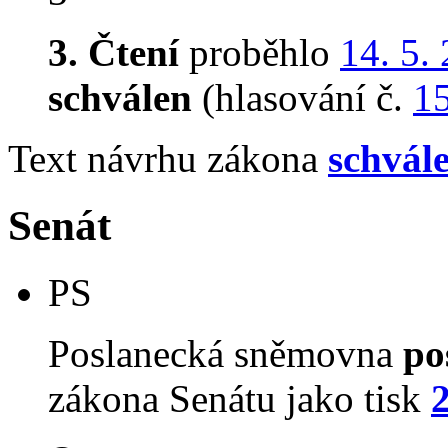
3. Čtení
proběhlo
14. 5.
schválen
(hlasování č.
1
Text návrhu zákona
schvál
Senát
PS
Poslanecká sněmovna
po
zákona Senátu jako tisk